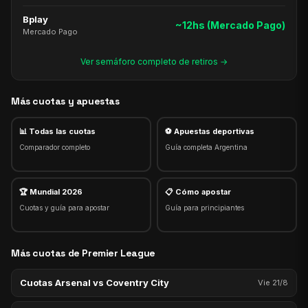
Bplay
~12hs (Mercado Pago)
Mercado Pago
Ver semáforo completo de retiros →
Más cuotas y apuestas
📊 Todas las cuotas
⚽ Apuestas deportivas
Comparador completo
Guía completa Argentina
🏆 Mundial 2026
📋 Cómo apostar
Cuotas y guía para apostar
Guía para principiantes
Más cuotas de Premier League
Cuotas Arsenal vs Coventry City
Vie 21/8