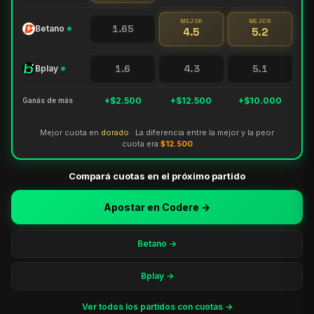
MEJOR
MEJOR
1.65
Betano
4.5
5.2
1.6
4.3
5.1
Bplay
+$2.500
+$12.500
+$10.000
Ganás de más
Mejor cuota en
dorado
· La diferencia entre la mejor y la peor
cuota era
$12.500
Compará cuotas en el próximo partido
Apostar en Codere →
Betano →
Bplay →
Ver todos los partidos con cuotas →