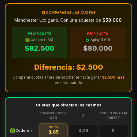
SI COMPARABAS LAS CUOTAS
Manchester Utd ganó. Con una apuesta de
$50.000
:
MEJOR CUOTA
PEOR CUOTA
Codere (1.65)
Bplay (1.60)
$82.500
$80.000
Diferencia: $2.500
Comparar cuotas antes de apostar te hacía ganar
$2.500 más
en este partido
Cuotas que ofrecían los casinos
1 MANCHESTER
2 NOTTINGHAM
X
UTD
FOREST
MEJOR
4.25
5
Codere
1.65