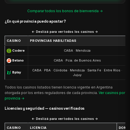
Comparar todos los bonos de bienvenida →
¿En qué provincia puedo apostar?
CASINO
PROVINCIAS HABILITADAS
Codere
CABA · Mendoza
Betano
CABA · Pcia. de Buenos Aires
CABA · PBA · Córdoba · Mendoza · Santa Fe · Entre Ríos ·
Bplay
Jujuy
Todos los casinos listados tienen licencia vigente en Argentina
otorgada por los entes reguladores de cada provincia.
Ver casinos por
provincia →
Licencias y seguridad — casinos verificados
CASINO
LICENCIA
DOMIN