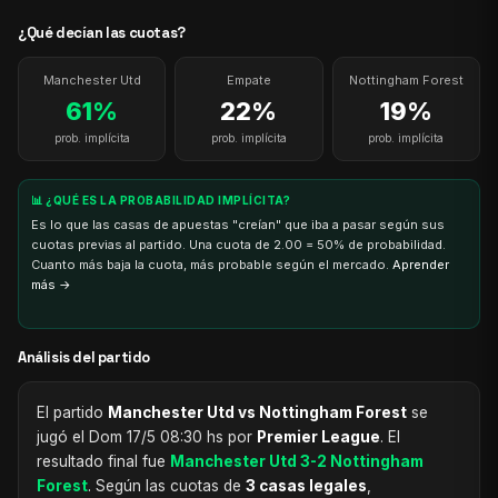
¿Qué decían las cuotas?
Manchester Utd
Empate
Nottingham Forest
61%
22%
19%
prob. implícita
prob. implícita
prob. implícita
📊 ¿QUÉ ES LA PROBABILIDAD IMPLÍCITA?
Es lo que las casas de apuestas "creían" que iba a pasar según sus
cuotas previas al partido. Una cuota de 2.00 = 50% de probabilidad.
Cuanto más baja la cuota, más probable según el mercado.
Aprender
más →
Análisis del partido
El partido
Manchester Utd vs Nottingham Forest
se
jugó el Dom 17/5 08:30 hs por
Premier League
. El
resultado final fue
Manchester Utd 3-2 Nottingham
Forest
. Según las cuotas de
3 casas legales
,