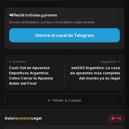
📲 Recibí noticias y promos
Bonos verificados, cuotas y novedades cada semana.
Unirme al canal de Telegram
← Anterior
Siguiente →
Cash Out en Apuestas
bet365 Argentina: La casa
Deportivas Argentina:
de apuestas más completa
Cómo Cerrar tu Apuesta
del mundo ya es legal
Antes del Final
← Volver a Cuotas
Guía
Apuestas
Legal
🔞 +18