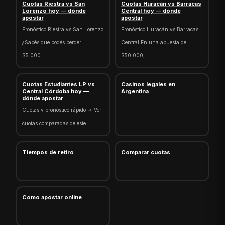
Cuotas Riestra vs San
Cuotas Huracán vs Barracas
Lorenzo hoy — dónde
Central hoy — dónde
apostar
apostar
Pronóstico Riestra vs San Lorenzo
Pronóstico Huracán vs Barracas
¿Sabés que podés perder
Central En una apuesta de
$5.000…
$50.000,…
Cuotas Estudiantes LP vs
Casinos legales en
Central Córdoba hoy —
Argentina
dónde apostar
Cuotas y pronóstico rápido → Ver
cuotas comparadas de este…
Tiempos de retiro
Comparar cuotas
Como apostar online