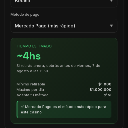
Método de pago
TIEMPO ESTIMADO
~4hs
Si retirás ahora, cobrás antes de
viernes, 7 de
agosto a las 11:50
Mínimo retirable
$1.000
Máximo por día
$1.000.000
Acepta tu método
✅ Sí
✅ Mercado Pago es el método más rápido para
este casino.