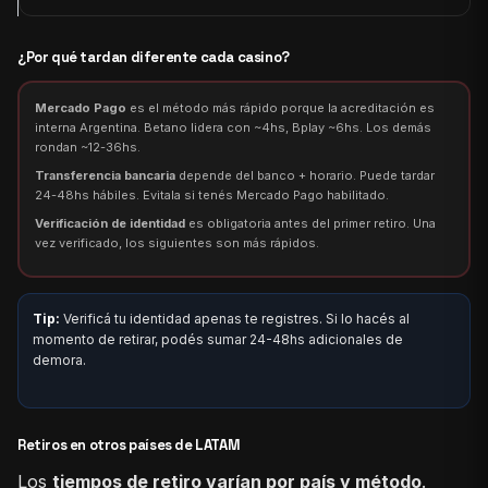
¿Por qué tardan diferente cada casino?
Mercado Pago
es el método más rápido porque la acreditación es
interna Argentina. Betano lidera con ~4hs, Bplay ~6hs. Los demás
rondan ~12-36hs.
Transferencia bancaria
depende del banco + horario. Puede tardar
24-48hs hábiles. Evitala si tenés Mercado Pago habilitado.
Verificación de identidad
es obligatoria antes del primer retiro. Una
vez verificado, los siguientes son más rápidos.
Tip:
Verificá tu identidad apenas te registres. Si lo hacés al
momento de retirar, podés sumar 24-48hs adicionales de
demora.
Retiros en otros países de LATAM
Los
tiempos de retiro varían por país y método
.