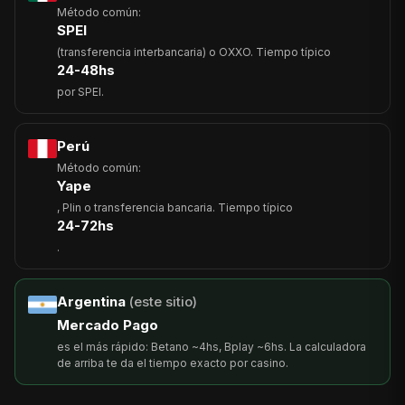
Método común:
SPEI
(transferencia interbancaria) o OXXO. Tiempo típico
24-48hs
por SPEI.
Perú
Método común:
Yape
, Plin o transferencia bancaria. Tiempo típico
24-72hs
.
Argentina
(este sitio)
Mercado Pago
es el más rápido: Betano ~4hs, Bplay ~6hs. La calculadora
de arriba te da el tiempo exacto por casino.