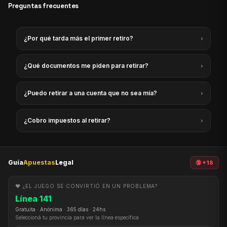
Preguntas frecuentes
¿Por qué tarda más el primer retiro?
›
¿Qué documentos me piden para retirar?
›
¿Puedo retirar a una cuenta que no sea mía?
›
¿Cobro impuestos al retirar?
›
Guía
Apuestas
Legal
🔞 +18
❤️ ¿EL JUEGO SE CONVIRTIÓ EN UN PROBLEMA?
Línea 141
Gratuita · Anónima · 365 días · 24hs
Seleccioná tu provincia para ver la línea específica