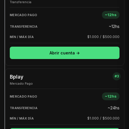
Transferencia
~12hs
~12hs
$1.000 / $500.000
Abrir cuenta →
Bplay
#3
Mercado Pago
~12hs
~24hs
$1.000 / $500.000