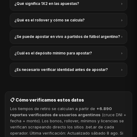
¿Qué significa 1X2 en las apuestas?
›
¿Qué es el rollover y cómo se calcula?
›
¿Se puede apostar en vivo a partidos de fútbol argentino?
›
¿Cuál es el depósito mínimo para apostar?
›
¿Es necesario verificar identidad antes de apostar?
›
📋 Cómo verificamos estos datos
Los tiempos de retiro se calculan a partir de
+6.890
reportes verificados de usuarios argentinos
(cruce DNI +
fecha + monto). Los bonos, rollover, mínimos y licencias se
verifican scrapeando directo los sitios .bet.ar de cada
operador. Última verificación: Actualizado sábado 8 ago. Si