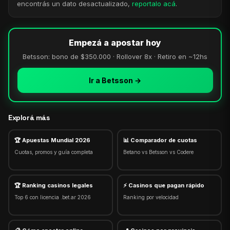
encontrás un dato desactualizado,
reportalo acá
.
Empezá a apostar hoy
Betsson: bono de $350.000 · Rollover 8x · Retiro en ~12hs
Ir a Betsson →
Explorá más
🏆 Apuestas Mundial 2026
📊 Comparador de cuotas
Cuotas, promos y guía completa
Betano vs Betsson vs Codere
🏆 Ranking casinos legales
⚡ Casinos que pagan rápido
Top 6 con licencia .bet.ar 2026
Ranking por velocidad