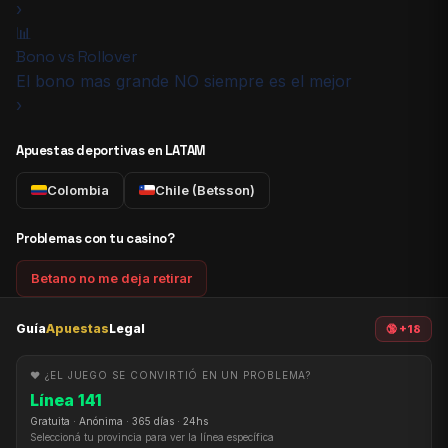
›
📊
Bono vs Rollover
El bono mas grande NO siempre es el mejor
›
Apuestas deportivas en LATAM
Colombia
Chile (Betsson)
Problemas con tu casino?
Betano no me deja retirar
Guía
Apuestas
Legal
🔞 +18
❤️ ¿EL JUEGO SE CONVIRTIÓ EN UN PROBLEMA?
Línea 141
Gratuita · Anónima · 365 días · 24hs
Seleccioná tu provincia para ver la línea específica