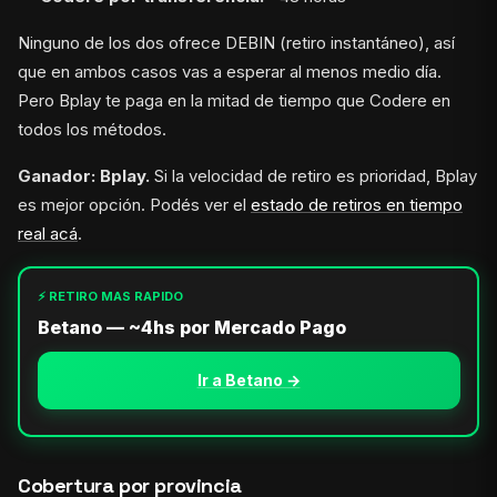
Ninguno de los dos ofrece DEBIN (retiro instantáneo), así
que en ambos casos vas a esperar al menos medio día.
Pero Bplay te paga en la mitad de tiempo que Codere en
todos los métodos.
Ganador: Bplay.
Si la velocidad de retiro es prioridad, Bplay
es mejor opción. Podés ver el
estado de retiros en tiempo
real acá
.
⚡ RETIRO MAS RAPIDO
Betano — ~4hs por Mercado Pago
Ir a Betano →
Cobertura por provincia