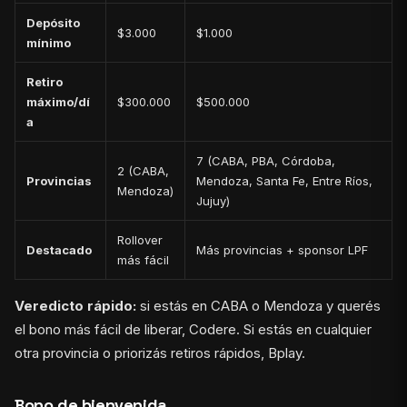
Depósito
$3.000
$1.000
mínimo
Retiro
máximo/dí
$300.000
$500.000
a
7 (CABA, PBA, Córdoba,
2 (CABA,
Provincias
Mendoza, Santa Fe, Entre Ríos,
Mendoza)
Jujuy)
Rollover
Destacado
Más provincias + sponsor LPF
más fácil
Veredicto rápido:
si estás en CABA o Mendoza y querés
el bono más fácil de liberar, Codere. Si estás en cualquier
otra provincia o priorizás retiros rápidos, Bplay.
Bono de bienvenida