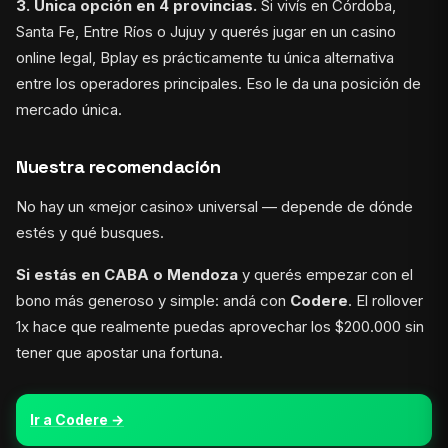
3. Única opción en 4 provincias.
Si vivís en Córdoba,
Santa Fe, Entre Ríos o Jujuy y querés jugar en un casino
online legal, Bplay es prácticamente tu única alternativa
entre los operadores principales. Eso le da una posición de
mercado única.
Nuestra recomendación
No hay un «mejor casino» universal — depende de dónde
estés y qué busques.
Si estás en CABA o Mendoza
y querés empezar con el
bono más generoso y simple: andá con
Codere
. El rollover
1x hace que realmente puedas aprovechar los $200.000 sin
tener que apostar una fortuna.
Ir a Codere →