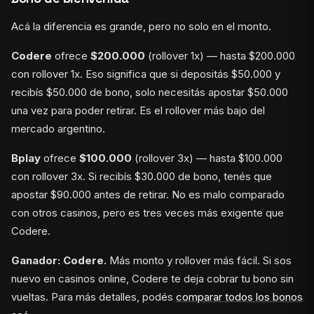
Acá la diferencia es grande, pero no solo en el monto.
Codere
ofrece
$200.000
(rollover 1x) — hasta $200.000
con rollover 1x. Eso significa que si depositás $50.000 y
recibís $50.000 de bono, solo necesitás apostar $50.000
una vez para poder retirar. Es el rollover más bajo del
mercado argentino.
Bplay
ofrece
$100.000
(rollover 3x) — hasta $100.000
con rollover 3x. Si recibís $30.000 de bono, tenés que
apostar $90.000 antes de retirar. No es malo comparado
con otros casinos, pero es tres veces más exigente que
Codere.
Ganador: Codere.
Más monto y rollover más fácil. Si sos
nuevo en casinos online, Codere te deja cobrar tu bono sin
vueltas. Para más detalles, podés
comparar todos los bonos