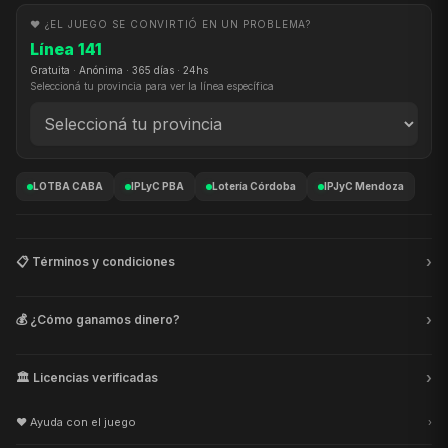
❤️ ¿EL JUEGO SE CONVIRTIÓ EN UN PROBLEMA?
Línea 141
Gratuita · Anónima · 365 días · 24hs
Seleccioná tu provincia para ver la línea específica
Seleccioná tu provincia
LOTBA CABA
IPLyC PBA
Lotería Córdoba
IPJyC Mendoza
📋 Términos y condiciones
💰 ¿Cómo ganamos dinero?
🏛️ Licencias verificadas
❤️ Ayuda con el juego
›