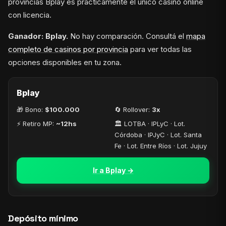
provincias Bplay es prácticamente el único casino online
con licencia.
Ganador: Bplay.
No hay comparación. Consultá el
mapa
completo de casinos por provincia
para ver todas las
opciones disponibles en tu zona.
Bplay
🎁 Bono:
$100.000
🔄 Rollover:
3x
⚡ Retiro MP:
~12hs
🏛️ LOTBA · IPLyC · Lot.
Córdoba · IPJyC · Lot. Santa
Fe · Lot. Entre Ríos · Lot. Jujuy
Ir a Bplay →
Depósito mínimo