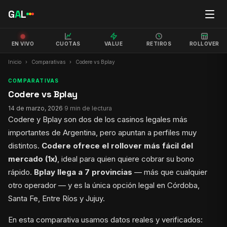
G
A
L
EN VIVO
CUOTAS
VALUE
RETIROS
ROLLOVER
Inicio
›
Comparativas
›
Codere vs Bplay
COMPARATIVAS
Codere vs Bplay
14 de marzo, 2026
·
9 min de lectura
Codere y Bplay son dos de los casinos legales más
importantes de Argentina, pero apuntan a perfiles muy
distintos.
Codere ofrece el rollover más fácil del
mercado (1x)
, ideal para quien quiere cobrar su bono
rápido.
Bplay llega a 7 provincias
— más que cualquier
otro operador — y es la única opción legal en Córdoba,
Santa Fe, Entre Ríos y Jujuy.
En esta comparativa usamos datos reales y verificados: