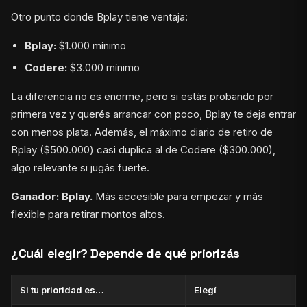
Otro punto donde Bplay tiene ventaja:
Bplay:
$1.000 mínimo
Codere:
$3.000 mínimo
La diferencia no es enorme, pero si estás probando por
primera vez y querés arrancar con poco, Bplay te deja entrar
con menos plata. Además, el máximo diario de retiro de
Bplay ($500.000) casi duplica al de Codere ($300.000),
algo relevante si jugás fuerte.
Ganador: Bplay.
Más accesible para empezar y más
flexible para retirar montos altos.
¿Cuál elegir? Depende de qué priorizás
Si tu prioridad es…
Elegí