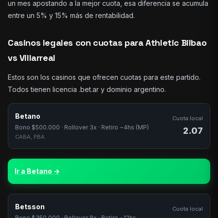
un mes apostando a la mejor cuota, esa diferencia se acumula
entre un 5% y 15% más de rentabilidad.
Casinos legales con cuotas para Athletic Bilbao
vs Villarreal
Estos son los casinos que ofrecen cuotas para este partido.
Todos tienen licencia .bet.ar y dominio argentino.
Betano
Cuota local
Bono $500.000 · Rollover 3x · Retiro ~4hs (MP)
2.07
CABA, PBA
Ir a Betano →
Betsson
Cuota local
Bono $350.000 · Rollover 8x · Retiro ~12hs