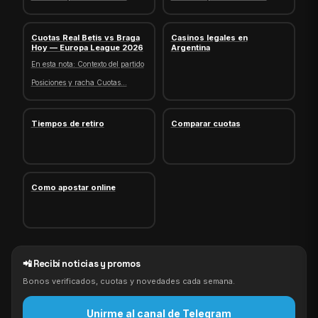
Cuotas Real Betis vs Braga
Casinos legales en
Hoy — Europa League 2026
Argentina
En esta nota: Contexto del partido
Posiciones y racha Cuotas…
Tiempos de retiro
Comparar cuotas
Como apostar online
📲 Recibí noticias y promos
Bonos verificados, cuotas y novedades cada semana.
Unirme al canal de Telegram