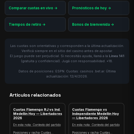
Comparar cuotas en vivo →
Pronósticos de hoy →
Tiempos de retiro →
Bonos de bienvenida →
Las cuotas son orientativas y corresponden a la última actualización.
Verificá siempre en el sitio del casino antes de apostar.
El juego puede ser perjudicial. Si necesitás ayuda, llamá a la
Línea 141
(gratuita y confidencial). Jugá con responsabilidad. +18.
Datos de posiciones: ESPN. Cuotas: casinos .bet.ar. Última
actualización: 12/4/2026.
Articulos relacionados
Cuotas Flamengo RJ vs Ind.
Cuotas Flamengo vs
Medellin Hoy — Libertadores
Independiente Medellín Hoy
2026
— Libertadores 2026
En esta nota: Contexto del partido
En esta nota: Contexto del partido
Posiciones y racha Cuotas…
Posiciones y racha Cuotas…