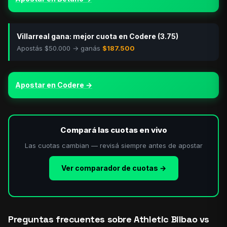
Villarreal gana: mejor cuota en Codere (3.75)
Apostás $50.000 → ganás
$187.500
Apostar en Codere →
Compará las cuotas en vivo
Las cuotas cambian — revisá siempre antes de apostar
Ver comparador de cuotas →
Preguntas frecuentes sobre Athletic Bilbao vs