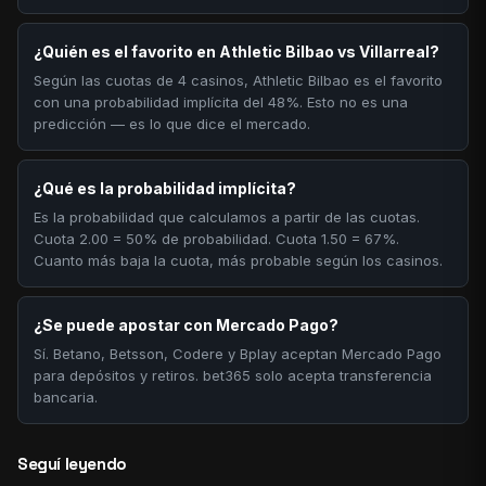
¿Quién es el favorito en Athletic Bilbao vs Villarreal?
Según las cuotas de 4 casinos, Athletic Bilbao es el favorito
con una probabilidad implícita del 48%. Esto no es una
predicción — es lo que dice el mercado.
¿Qué es la probabilidad implícita?
Es la probabilidad que calculamos a partir de las cuotas.
Cuota 2.00 = 50% de probabilidad. Cuota 1.50 = 67%.
Cuanto más baja la cuota, más probable según los casinos.
¿Se puede apostar con Mercado Pago?
Sí. Betano, Betsson, Codere y Bplay aceptan Mercado Pago
para depósitos y retiros. bet365 solo acepta transferencia
bancaria.
Seguí leyendo