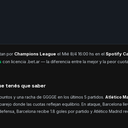
tan por
Champions League
el Mié 8/4 16:00 hs en el
Spotify C
s
con licencia .bet.ar — la diferencia entre la mejor y la peor cuo
que tenés que saber
 puntos y una racha de GGGGE en los últimos 5 partidos.
Atlético M
arejo donde las cuotas reflejan equilibrio. En ataque, Barcelona lle
 defensa, Barcelona recibe 1.8 goles por partido y Atlético Madrid rec