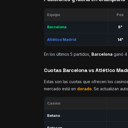
Equipo
Pos
Barcelona
5°
Atlético Madrid
14°
En los últimos 5 partidos,
Barcelona
ganó 4
Cuotas Barcelona vs Atlético Madr
Estas son las cuotas que ofrecen los casin
mercado está en
dorado
. Se actualizan aut
Casino
Betano
Betsson