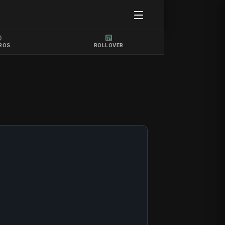
ROS
ROLLOVER