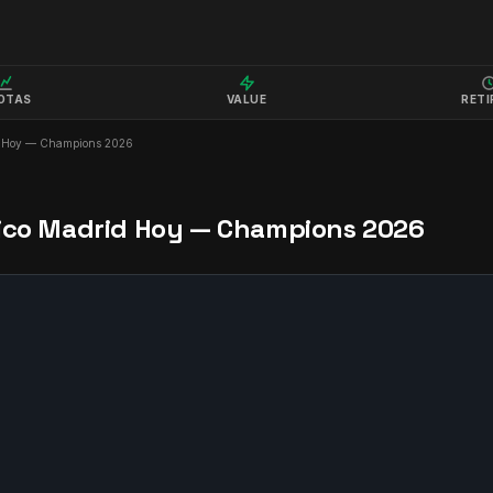
OTAS
VALUE
RETI
id Hoy — Champions 2026
tico Madrid Hoy — Champions 2026