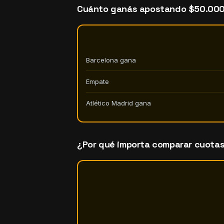
Cuánto ganás apostando $50.000 
Barcelona gana
Empate
Atlético Madrid gana
¿Por qué importa comparar cuota