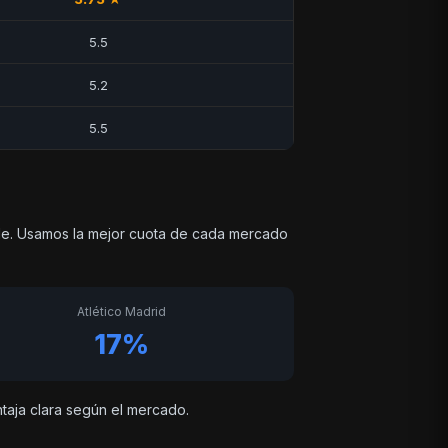
5.5
5.2
5.5
able. Usamos la mejor cuota de cada mercado
Atlético Madrid
17%
taja clara según el mercado.