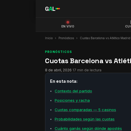
G
A
L
EN VIVO
CU
Inicio
›
Pronósticos
›
Cuotas Barcelona vs Atlético Madr
PRONÓSTICOS
Cuotas Barcelona vs Atlé
8 de abril, 2026
·
17 min de lectura
En esta nota:
Contexto del partido
Posiciones y racha
Cuotas comparadas — 5 casinos
Probabilidades según las cuotas
Cuánto ganás según dónde apostés