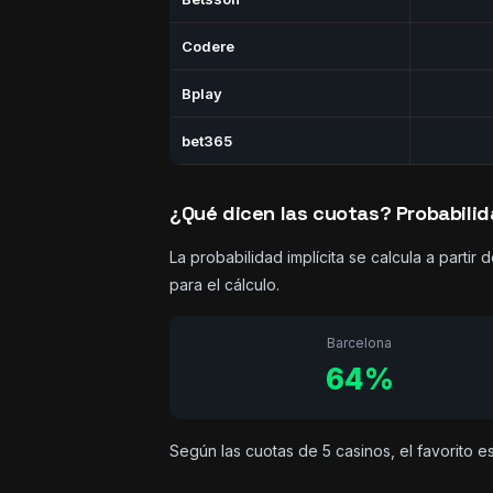
Codere
Bplay
bet365
¿Qué dicen las cuotas? Probabilid
La probabilidad implícita se calcula a part
para el cálculo.
Barcelona
64%
Según las cuotas de 5 casinos, el favorito e