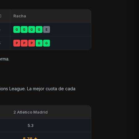
C
Racha
4
G
G
G
G
E
5
P
P
P
G
G
orma.
pions League. La mejor cuota de cada
2 Atlético Madrid
5.3
5.75 ★