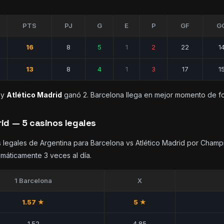
PTS
PJ
G
E
P
GF
G
16
8
5
1
2
22
1
13
8
4
1
3
17
1
 y
Atlético Madrid
ganó 2. Barcelona llega en mejor momento de f
id — 5 casinos legales
os legales de Argentina para Barcelona vs Atlético Madrid por Cham
omáticamente 3 veces al día.
1 Barcelona
X
1.57 ★
5 ★
1.52
4.85