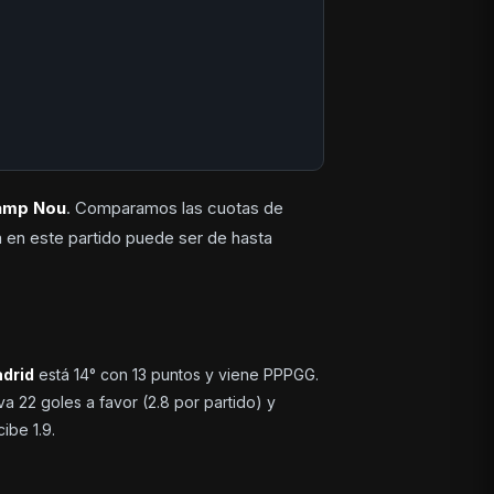
amp Nou
. Comparamos las cuotas de
ta en este partido puede ser de hasta
adrid
está 14° con 13 puntos y viene PPPGG.
va 22 goles a favor (2.8 por partido) y
ibe 1.9.