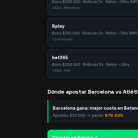
Bono $200.000 · Rollover 1x · Retiro ~36hs (MP
CABA, Mendoza
Bplay
Bono $100.000 · Rollover 3x · Retiro ~12hs (MP)
7 provincias
bet365
Bono $200.000 · Rollover 5x · Retiro ~24hs
CABA, PBA
Dónde apostar Barcelona vs Atléti
Barcelona gana: mejor cuota en Betano
Apostás $50.000 → ganás
$78.500
Apostar en Betano →