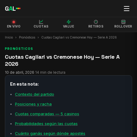
G
A
L
EN VIVO
CUOTAS
VALUE
RETIROS
ROLLOVER
Inicio
›
Pronósticos
›
Cuotas Cagliari vs Cremonese Hoy — Serie A 2026
PRONÓSTICOS
Cuotas Cagliari vs Cremonese Hoy — Serie A
2026
10 de abril, 2026
·
14 min de lectura
En esta nota:
Contexto del partido
Posiciones y racha
Cuotas comparadas — 5 casinos
Probabilidades según las cuotas
Cuánto ganás según dónde apostés