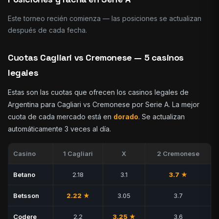
Este torneo recién comienza — las posiciones se actualizan
después de cada fecha.
Cuotas Cagliari vs Cremonese — 5 casinos
legales
Estas son las cuotas que ofrecen los casinos legales de
Argentina para Cagliari vs Cremonese por Serie A. La mejor
cuota de cada mercado está en
dorado
. Se actualizan
automáticamente 3 veces al día.
Casino
1 Cagliari
X
2 Cremonese
Betano
2.18
3.1
3.7 ★
Betsson
2.22 ★
3.05
3.7
Codere
2.2
3.25 ★
3.6