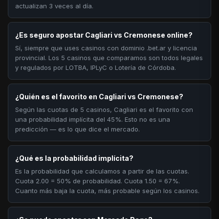
actualizan 3 veces al día.
¿Es seguro apostar Cagliari vs Cremonese online?
Sí, siempre que uses casinos con dominio .bet.ar y licencia
provincial. Los 5 casinos que comparamos son todos legales
y regulados por LOTBA, IPLyC o Lotería de Córdoba.
¿Quién es el favorito en Cagliari vs Cremonese?
Según las cuotas de 5 casinos, Cagliari es el favorito con
una probabilidad implícita del 45%. Esto no es una
predicción — es lo que dice el mercado.
¿Qué es la probabilidad implícita?
Es la probabilidad que calculamos a partir de las cuotas.
Cuota 2.00 = 50% de probabilidad. Cuota 1.50 = 67%.
Cuanto más baja la cuota, más probable según los casinos.