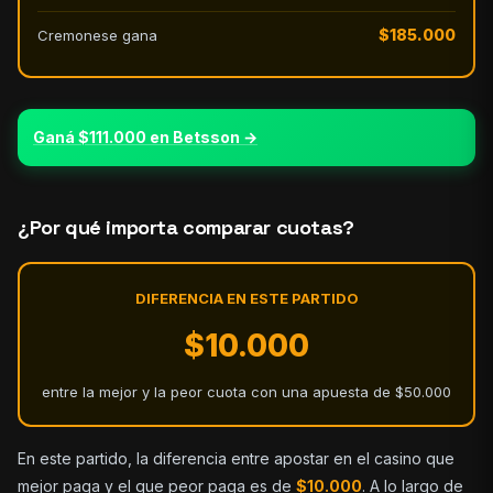
$185.000
Cremonese gana
Ganá $111.000 en Betsson →
¿Por qué importa comparar cuotas?
DIFERENCIA EN ESTE PARTIDO
$10.000
entre la mejor y la peor cuota con una apuesta de $50.000
En este partido, la diferencia entre apostar en el casino que
mejor paga y el que peor paga es de
$10.000
. A lo largo de