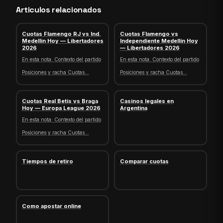
Articulos relacionados
Cuotas Flamengo RJ vs Ind.
Cuotas Flamengo vs
Medellin Hoy — Libertadores
Independiente Medellín Hoy
2026
— Libertadores 2026
En esta nota: Contexto del partido
En esta nota: Contexto del partido
Posiciones y racha Cuotas…
Posiciones y racha Cuotas…
Cuotas Real Betis vs Braga
Casinos legales en
Hoy — Europa League 2026
Argentina
En esta nota: Contexto del partido
Posiciones y racha Cuotas…
Tiempos de retiro
Comparar cuotas
Como apostar online