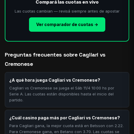
Compará las cuotas en vivo
Las cuotas cambian — revisá siempre antes de apostar
Ver comparador de cuotas →
Preguntas frecuentes sobre Cagliari vs
Cremonese
¿A qué hora juega Cagliari vs Cremonese?
Cagliari vs Cremonese se juega el Sáb 11/4 10:00 hs por
Serie A. Las cuotas están disponibles hasta el inicio del
partido.
¿Cuál casino paga más por Cagliari vs Cremonese?
Para Cagliari gana, la mejor cuota está en Betsson con 2.22.
Para Cremonese gana, en Betano con 3.70. Las cuotas se