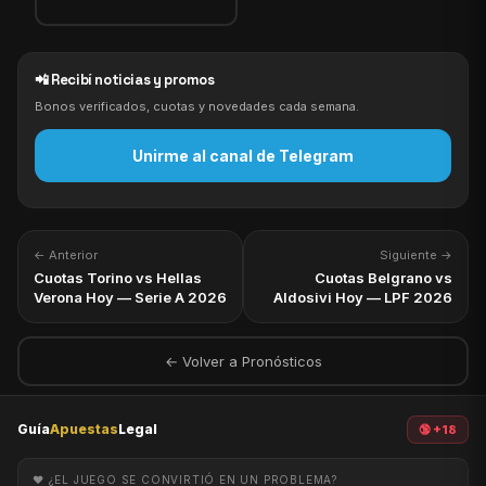
📲 Recibí noticias y promos
Bonos verificados, cuotas y novedades cada semana.
Unirme al canal de Telegram
← Anterior
Siguiente →
Cuotas Torino vs Hellas
Cuotas Belgrano vs
Verona Hoy — Serie A 2026
Aldosivi Hoy — LPF 2026
← Volver a Pronósticos
Guía
Apuestas
Legal
🔞 +18
❤️ ¿EL JUEGO SE CONVIRTIÓ EN UN PROBLEMA?