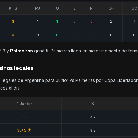
PTS
PJ
G
E
P
GF
GC
3
1
1
0
0
2
1
0
0
0
0
0
0
0
 3 y
Palmeiras
ganó 5. Palmeiras llega en mejor momento de form
sinos legales
s legales de Argentina para Junior vs Palmeiras por Copa Libertad
ces al día.
1 Junior
X
3.7
3.2
3.75 ★
3.2