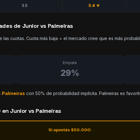
3.5
3.4 ★
ades de Junior vs Palmeiras
ir de las cuotas. Cuota más baja = el mercado cree que es más prob
Empate
29%
s
Palmeiras
con 50% de probabilidad implícita. Palmeiras es favorito
en Junior vs Palmeiras
Si apostás $50.000: