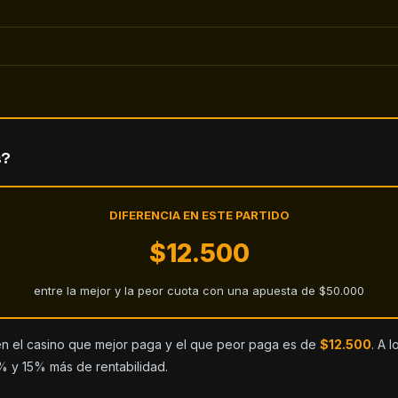
s?
DIFERENCIA EN ESTE PARTIDO
$12.500
entre la mejor y la peor cuota con una apuesta de $50.000
r en el casino que mejor paga y el que peor paga es de
$12.500
. A 
% y 15% más de rentabilidad.