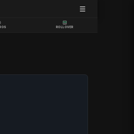
ROS
ROLLOVER