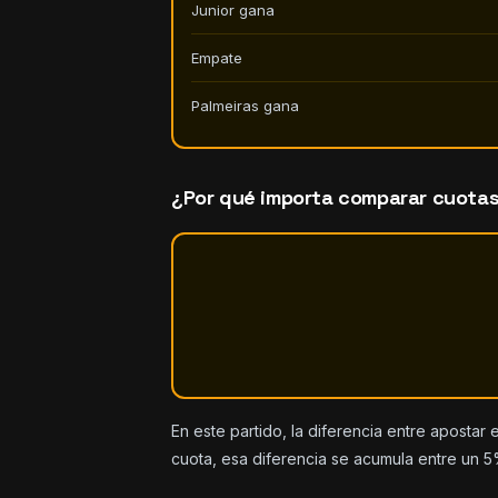
Junior gana
Empate
Palmeiras gana
¿Por qué importa comparar cuota
En este partido, la diferencia entre aposta
cuota, esa diferencia se acumula entre un 5