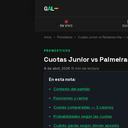
G
A
L
EN VIVO
CU
Inicio
›
Pronósticos
›
Cuotas Junior vs Palmeiras Hoy — L
PRONÓSTICOS
Cuotas Junior vs Palmeir
8 de abril, 2026
·
15 min de lectura
En esta nota:
Contexto del partido
Posiciones y racha
Cuotas comparadas — 3 casinos
Probabilidades según las cuotas
Cuánto ganás según dónde apostés