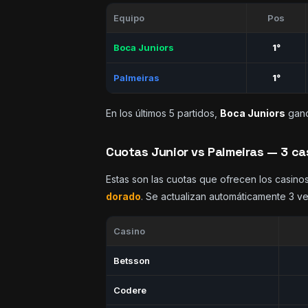
Equipo
Pos
Boca Juniors
1°
Palmeiras
1°
En los últimos 5 partidos,
Boca Juniors
ganó
Cuotas Junior vs Palmeiras — 3 ca
Estas son las cuotas que ofrecen los casino
dorado
. Se actualizan automáticamente 3 ve
Casino
Betsson
Codere