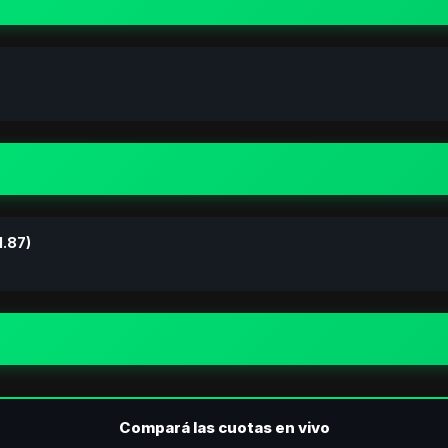
1.87)
Compará las cuotas en vivo