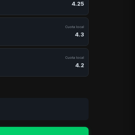
4.25
Cuota local
4.3
Cuota local
4.2