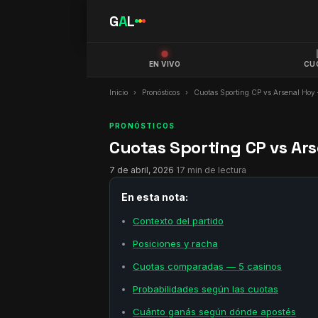
G
A
L
EN VIVO
CU
Inicio
›
Pronósticos
›
Cuotas Sporting CP vs Arsenal Ho
PRONÓSTICOS
Cuotas Sporting CP vs Ar
7 de abril, 2026
·
17 min de lectura
En esta nota:
Contexto del partido
Posiciones y racha
Cuotas comparadas — 5 casinos
Probabilidades según las cuotas
Cuánto ganás según dónde apostés