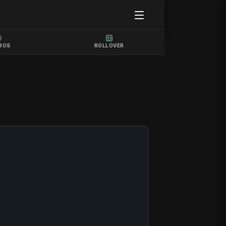
ROS
ROLLOVER