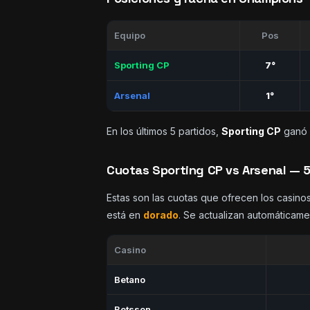
Equipo
Pos
Sporting CP
7°
Arsenal
1°
En los últimos 5 partidos,
Sporting CP
ganó 
Cuotas Sporting CP vs Arsenal — 5
Estas son las cuotas que ofrecen los casin
está en
dorado
. Se actualizan automáticame
Casino
Betano
Betsson