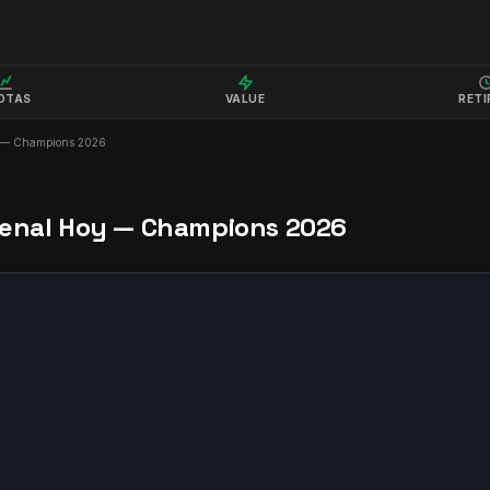
OTAS
VALUE
RETI
y — Champions 2026
senal Hoy — Champions 2026