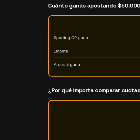
Cuánto ganás apostando $50.000 
Sporting CP gana
Empate
Arsenal gana
¿Por qué importa comparar cuota