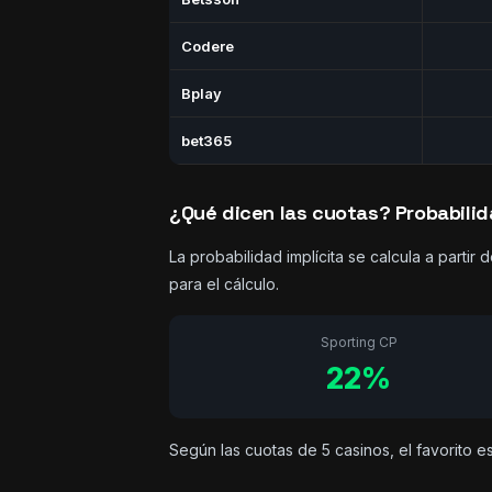
Codere
Bplay
bet365
¿Qué dicen las cuotas? Probabilid
La probabilidad implícita se calcula a part
para el cálculo.
Sporting CP
22%
Según las cuotas de 5 casinos, el favorito e