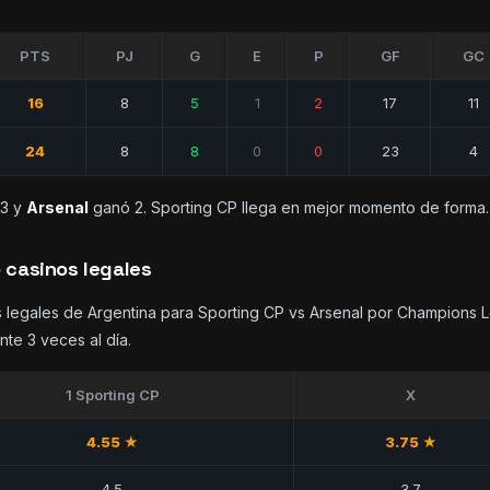
PTS
PJ
G
E
P
GF
GC
16
8
5
1
2
17
11
24
8
8
0
0
23
4
3 y
Arsenal
ganó 2. Sporting CP llega en mejor momento de forma.
 casinos legales
os legales de Argentina para Sporting CP vs Arsenal por Champions
nte 3 veces al día.
1 Sporting CP
X
4.55 ★
3.75 ★
4.5
3.7