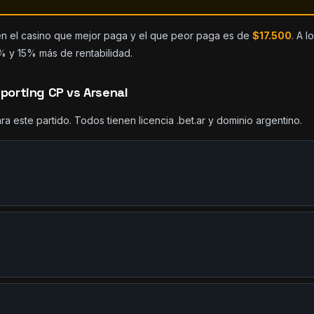
r en el casino que mejor paga y el que peor paga es de
$17.500
. A 
% y 15% más de rentabilidad.
porting CP vs Arsenal
a este partido. Todos tienen licencia .bet.ar y dominio argentino.