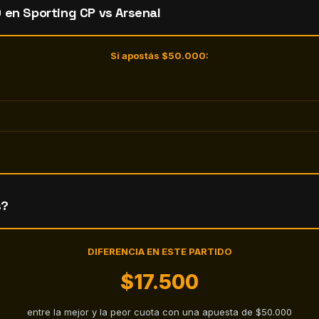
en Sporting CP vs Arsenal
Si apostás $50.000:
s?
DIFERENCIA EN ESTE PARTIDO
$17.500
entre la mejor y la peor cuota con una apuesta de $50.000