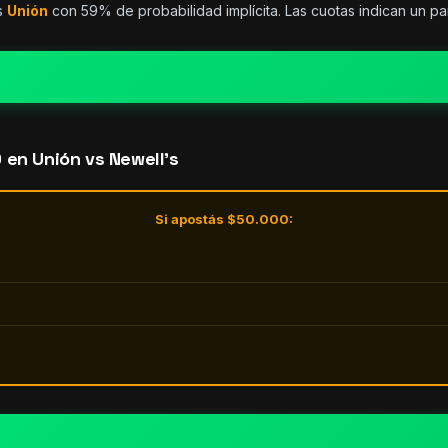
es
Unión
con 59% de probabilidad implícita. Las cuotas indican un par
en Unión vs Newell’s
Si apostás $50.000: