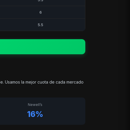
6
5.5
able. Usamos la mejor cuota de cada mercado
Newell’s
16%