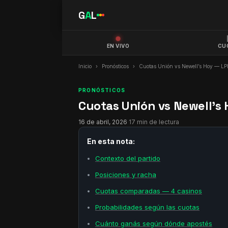
G
A
L
EN VIVO
CU
Inicio
›
Pronósticos
›
Cuotas Unión vs Newell’s Hoy — L
PRONÓSTICOS
Cuotas Unión vs Newell’s
16 de abril, 2026
·
17 min de lectura
En esta nota:
Contexto del partido
Posiciones y racha
Cuotas comparadas — 4 casinos
Probabilidades según las cuotas
Cuánto ganás según dónde apostés