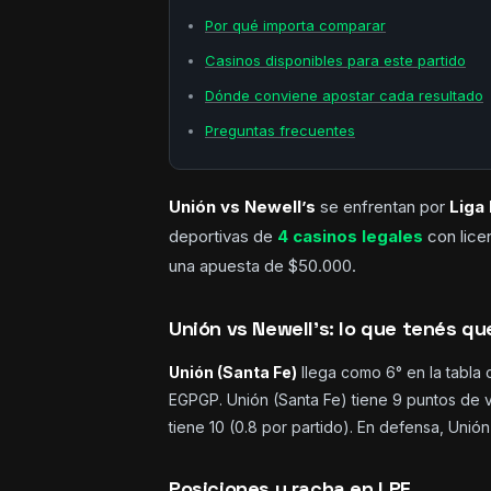
Por qué importa comparar
Casinos disponibles para este partido
Dónde conviene apostar cada resultado
Preguntas frecuentes
Unión vs Newell’s
se enfrentan por
Liga
deportivas de
4 casinos legales
con licen
una apuesta de $50.000.
Unión vs Newell’s: lo que tenés qu
Unión (Santa Fe)
llega como 6° en la tabla 
EGPGP. Unión (Santa Fe) tiene 9 puntos de ve
tiene 10 (0.8 por partido). En defensa, Unión
Posiciones y racha en LPF