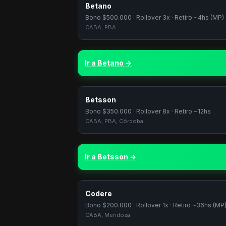
Betano
Bono $500.000 · Rollover 3x · Retiro ~4hs (MP)
CABA, PBA
Ir a Betano →
Betsson
Bono $350.000 · Rollover 8x · Retiro ~12hs
CABA, PBA, Córdoba
Ir a Betsson →
Codere
Bono $200.000 · Rollover 1x · Retiro ~36hs (MP
CABA, Mendoza