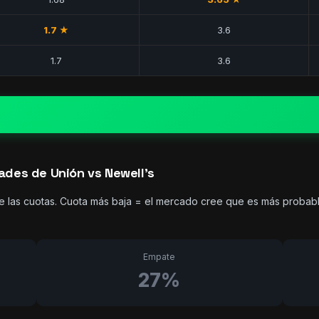
1.7 ★
3.6
1.7
3.6
ades de Unión vs Newell’s
ir de las cuotas. Cuota más baja = el mercado cree que es más prob
Empate
27%