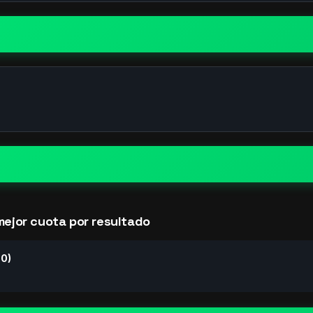
mejor cuota por resultado
70)