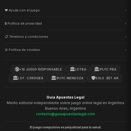
❤️ Ayuda con el juego
›
🔒 Política de privacidad
›
📋 Términos y condiciones
›
🍪 Política de cookies
›
🔞
🏛️
🏛️
+18 JUEGO RESPONSABLE
LOTBA
IPLYC PBA
🏛️
🏛️
🛡️
LOT. CÓRDOBA
IPJYC MENDOZA
SOLO .BET.AR
Guía Apuestas Legal
Medio editorial independiente sobre juego online legal en Argentina
Buenos Aires, Argentina
contacto@guiaapuestaslegal.com
El juego compulsivo es perjudicial para la salud.