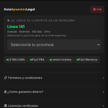
Guía
Apuestas
Legal
🔞 +18
❤️ ¿EL JUEGO SE CONVIRTIÓ EN UN PROBLEMA?
Línea 141
Gratuita · Anónima · 365 días · 24hs
Seleccioná tu provincia para ver la línea específica
Seleccioná tu provincia
LOTBA CABA
IPLyC PBA
Lotería Córdoba
IPJyC Mendoza
📋 Términos y condiciones
💰 ¿Cómo ganamos dinero?
🏛️ Licencias verificadas