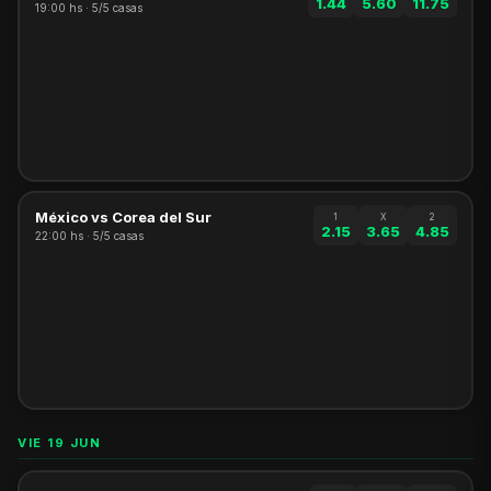
1.44
5.60
11.75
19:00 hs · 5/5 casas
México vs Corea del Sur
1
X
2
2.15
3.65
4.85
22:00 hs · 5/5 casas
VIE 19 JUN