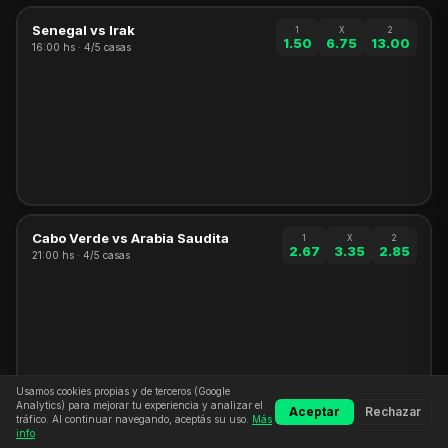
Senegal vs Irak
1
X
2
1.50
6.75
13.00
16:00 hs · 4/5 casas
Cabo Verde vs Arabia Saudita
1
X
2
2.67
3.35
2.85
21:00 hs · 4/5 casas
Usamos cookies propias y de terceros (Google
Analytics) para mejorar tu experiencia y analizar el
Aceptar
Rechazar
tráfico. Al continuar navegando, aceptás su uso.
Más
info
Uruguay vs España
1
X
2