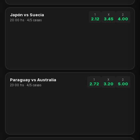
Japón vs Suecia
1
X
2
2.12
3.45
4.00
20:00 hs · 4/5 casas
Paraguay vs Australia
1
X
2
2.72
3.20
5.00
23:00 hs · 4/5 casas