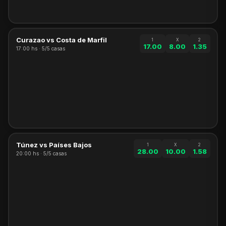
Curazao vs Costa de Marfil
1
X
2
17.00
8.00
1.35
17:00 hs · 5/5 casas
Túnez vs Países Bajos
1
X
2
28.00
10.00
1.58
20:00 hs · 5/5 casas