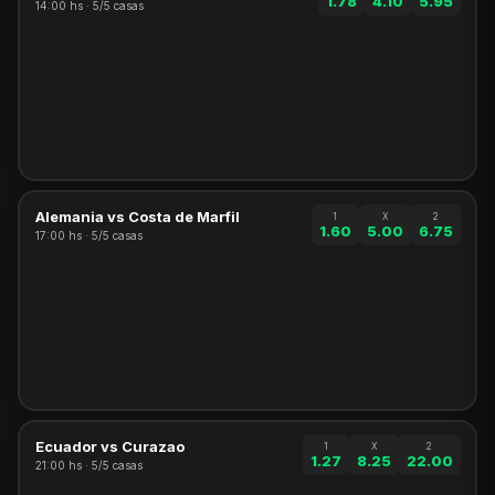
1.78
4.10
5.95
14:00 hs · 5/5 casas
Alemania vs Costa de Marfil
1
X
2
1.60
5.00
6.75
17:00 hs · 5/5 casas
Ecuador vs Curazao
1
X
2
1.27
8.25
22.00
21:00 hs · 5/5 casas