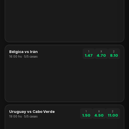
Bélgica vs Irán
1
X
2
1.47
4.70
8.10
16:00 hs · 5/5 casas
Uruguay vs Cabo Verde
1
X
2
1.50
4.50
11.00
19:00 hs · 5/5 casas