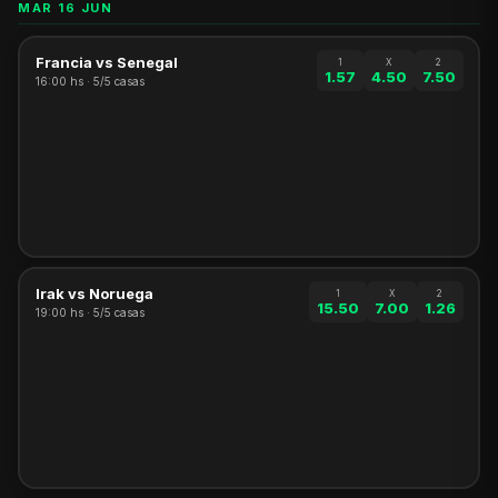
MAR 16 JUN
Francia vs Senegal
1
X
2
1.57
4.50
7.50
16:00 hs · 5/5 casas
Irak vs Noruega
1
X
2
15.50
7.00
1.26
19:00 hs · 5/5 casas