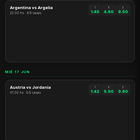
Argentina vs Argelia
1
X
2
1.45
4.60
8.50
22:00 hs · 4/5 casas
MIÉ 17 JUN
Austria vs Jordania
1
X
2
1.42
5.50
9.80
01:00 hs · 5/5 casas