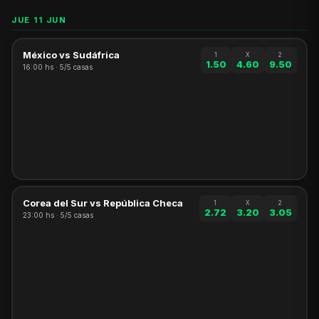
JUE 11 JUN
México vs Sudáfrica
1
X
2
1.50
4.60
9.50
16:00 hs · 5/5 casas
Corea del Sur vs República Checa
1
X
2
2.72
3.20
3.05
23:00 hs · 5/5 casas