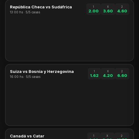
República Checa vs Sudáfrica
1
X
2
2.00
3.60
4.60
13:00 hs · 5/5 casas
Suiza vs Bosnia y Herzegovina
1
X
2
1.62
4.20
6.60
16:00 hs · 5/5 casas
Canadá vs Catar
1
X
2