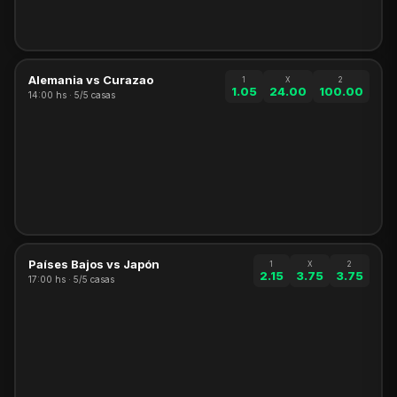
Alemania vs Curazao
1
X
2
1.05
24.00
100.00
14:00 hs · 5/5 casas
Países Bajos vs Japón
1
X
2
2.15
3.75
3.75
17:00 hs · 5/5 casas