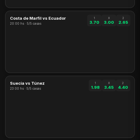
Costa de Marfil vs Ecuador
1
X
2
3.70
3.00
2.65
20:00 hs · 5/5 casas
Suecia vs Túnez
1
X
2
1.98
3.45
4.40
23:00 hs · 5/5 casas