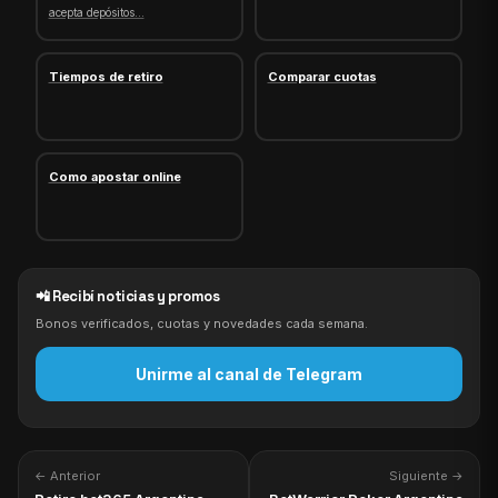
acepta depósitos…
Tiempos de retiro
Comparar cuotas
Como apostar online
📲 Recibí noticias y promos
Bonos verificados, cuotas y novedades cada semana.
Unirme al canal de Telegram
← Anterior
Siguiente →