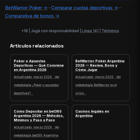
BetWarrior Poker →
·
Comparar cuotas deportivas →
·
Comparativa de bonos →
+18 | Jugá con responsabilidad |
Línea 141
|
Términos
Articulos relacionados
Poker o Apuestas
BetWarrior Poker Argentina
Deportivas — Qué Conviene
2026 — Review, Bono y
en Argentina 2026
Cómo Jugar
Actualizado: marzo 2026 · Ver
Actualizado: marzo 2026 · Ver
metodología ¿Poker o apuestas
metodología BetWarrior es el
deportivas?…
único…
Cómo Depositar en bet365
Casinos legales en
Argentina 2026 — Métodos,
Argentina
Mínimos y Paso a Paso
Actualizado: marzo 2026 · Ver
metodología bet365 Argentina