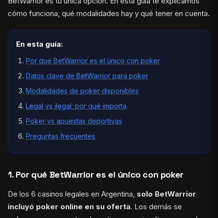
BetWarrior es tu única opción. En esta guía te explicamos
cómo funciona, qué modalidades hay y qué tener en cuenta.
En esta guía:
Por qué BetWarrior es el único con poker
Datos clave de BetWarrior para poker
Modalidades de poker disponibles
Legal vs ilegal: por qué importa
Poker vs apuestas deportivas
Preguntas frecuentes
1. Por qué BetWarrior es el único con poker
De los 6 casinos legales en Argentina,
solo BetWarrior
incluyó poker online en su oferta
. Los demás se