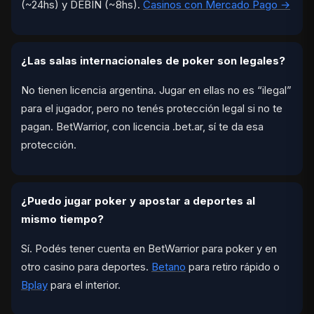
(~24hs) y DEBIN (~8hs).
Casinos con Mercado Pago →
¿Las salas internacionales de poker son legales?
No tienen licencia argentina. Jugar en ellas no es “ilegal”
para el jugador, pero no tenés protección legal si no te
pagan. BetWarrior, con licencia .bet.ar, sí te da esa
protección.
¿Puedo jugar poker y apostar a deportes al
mismo tiempo?
Sí. Podés tener cuenta en BetWarrior para poker y en
otro casino para deportes.
Betano
para retiro rápido o
Bplay
para el interior.