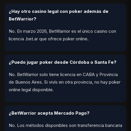
¿Hay otro casino legal con poker además de
BetWarrior?
No. En marzo 2026, BetWarrior es el único casino con
licencia .bet.ar que ofrece poker online.
¿Puedo jugar poker desde Córdoba o Santa Fe?
No. BetWarrior solo tiene licencia en CABA y Provincia
de Buenos Aires. Si vivís en otra provincia, no hay poker
online legal disponible.
¿BetWarrior acepta Mercado Pago?
No. Los métodos disponibles son transferencia bancaria