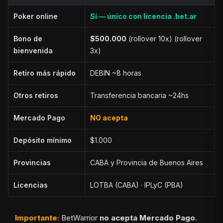
Poker online
Sí — único con licencia .bet.ar
Bono de
$500.000
(rollover 10x) (rollover
bienvenida
3x)
Retiro más rápido
DEBIN ~8 horas
Otros retiros
Transferencia bancaria ~24hs
Mercado Pago
NO acepta
Depósito mínimo
$1.000
Provincias
CABA y Provincia de Buenos Aires
Licencias
LOTBA (CABA) · IPLyC (PBA)
Importante:
BetWarrior
no acepta Mercado Pago
.