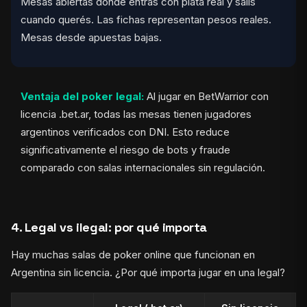
Mesas abiertas donde entrás con plata real y salís
cuando querés. Las fichas representan pesos reales.
Mesas desde apuestas bajas.
Ventaja del poker legal:
Al jugar en BetWarrior con
licencia .bet.ar, todas las mesas tienen jugadores
argentinos verificados con DNI. Esto reduce
significativamente el riesgo de bots y fraude
comparado con salas internacionales sin regulación.
4. Legal vs ilegal: por qué importa
Hay muchas salas de poker online que funcionan en
Argentina sin licencia. ¿Por qué importa jugar en una legal?