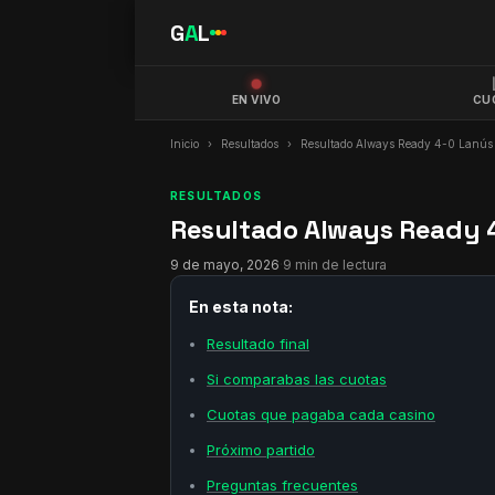
G
A
L
EN VIVO
CU
Inicio
›
Resultados
›
Resultado Always Ready 4-0 Lanús 
RESULTADOS
Resultado Always Ready 4
9 de mayo, 2026
·
9 min de lectura
En esta nota:
Resultado final
Si comparabas las cuotas
Cuotas que pagaba cada casino
Próximo partido
Preguntas frecuentes