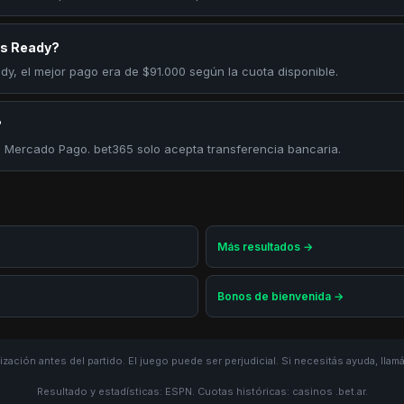
ys Ready?
y, el mejor pago era de $91.000 según la cuota disponible.
?
n Mercado Pago. bet365 solo acepta transferencia bancaria.
Más resultados →
Bonos de bienvenida →
zación antes del partido. El juego puede ser perjudicial. Si necesitás ayuda, llamá
Resultado y estadísticas: ESPN. Cuotas históricas: casinos .bet.ar.