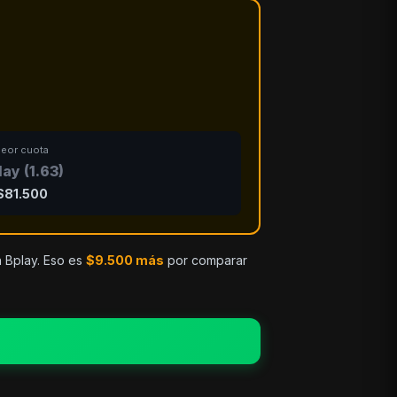
eor cuota
lay (1.63)
$81.500
 Bplay. Eso es
$9.500 más
por comparar