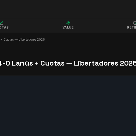
OTAS
VALUE
RETI
+ Cuotas — Libertadores 2026
-0 Lanús + Cuotas — Libertadores 202