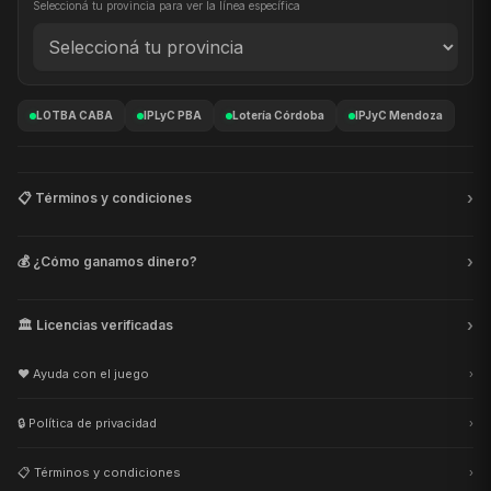
Seleccioná tu provincia para ver la línea específica
Seleccioná tu provincia
LOTBA CABA
IPLyC PBA
Lotería Córdoba
IPJyC Mendoza
📋 Términos y condiciones
💰 ¿Cómo ganamos dinero?
🏛️ Licencias verificadas
❤️ Ayuda con el juego
›
🔒 Política de privacidad
›
📋 Términos y condiciones
›