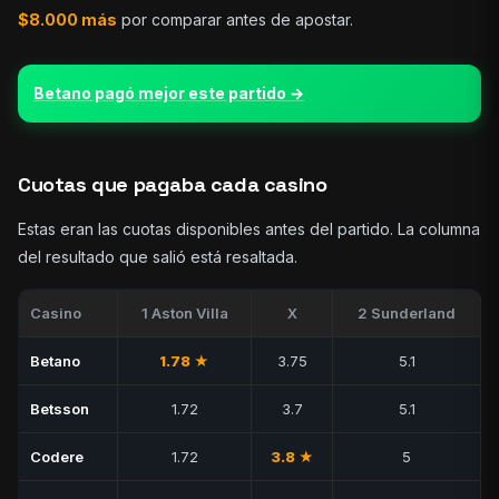
$8.000 más
por comparar antes de apostar.
Betano pagó mejor este partido →
Cuotas que pagaba cada casino
Estas eran las cuotas disponibles antes del partido. La columna
del resultado que salió está resaltada.
Casino
1 Aston Villa
X
2 Sunderland
Betano
1.78 ★
3.75
5.1
Betsson
1.72
3.7
5.1
Codere
1.72
3.8 ★
5