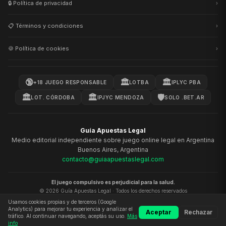
🔒 Política de privacidad
›
📋 Términos y condiciones
›
🍪 Política de cookies
›
🔞
🏛️
🏛️
+18 JUEGO RESPONSABLE
LOTBA
IPLYC PBA
🏛️
🏛️
🛡️
LOT. CÓRDOBA
IPJYC MENDOZA
SOLO .BET.AR
Guía Apuestas Legal
Medio editorial independiente sobre juego online legal en Argentina
Buenos Aires, Argentina
contacto@guiaapuestaslegal.com
El juego compulsivo es perjudicial para la salud.
© 2026 Guía Apuestas Legal · Todos los derechos reservados
Solo para mayores de 18 años residentes en Argentina.
Usamos cookies propias y de terceros (Google
Privacidad
·
Términos
·
Cookies
Analytics) para mejorar tu experiencia y analizar el
Aceptar
Rechazar
tráfico. Al continuar navegando, aceptás su uso.
Más
info