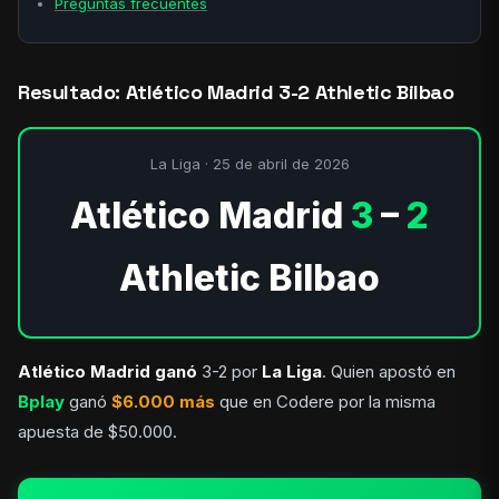
Preguntas frecuentes
Resultado: Atlético Madrid 3-2 Athletic Bilbao
La Liga · 25 de abril de 2026
Atlético Madrid
3
–
2
Athletic Bilbao
Atlético Madrid ganó
3-2 por
La Liga
. Quien apostó en
Bplay
ganó
$6.000 más
que en Codere por la misma
apuesta de $50.000.