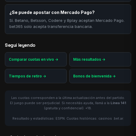
¿Se puede apostar con Mercado Pago?
Sí. Betano, Betsson, Codere y Bplay aceptan Mercado Pago.
bet365 solo acepta transferencia bancaria.
Seguí leyendo
Comparar cuotas en vivo →
Más resultados →
Tiempos de retiro →
Bonos de bienvenida →
Las cuotas corresponden a la última actualización antes del partido.
El juego puede ser perjudicial. Si necesitás ayuda, llamá a la
Línea 141
(gratuita y confidencial). +18.
Resultado y estadísticas: ESPN. Cuotas históricas: casinos .bet.ar.