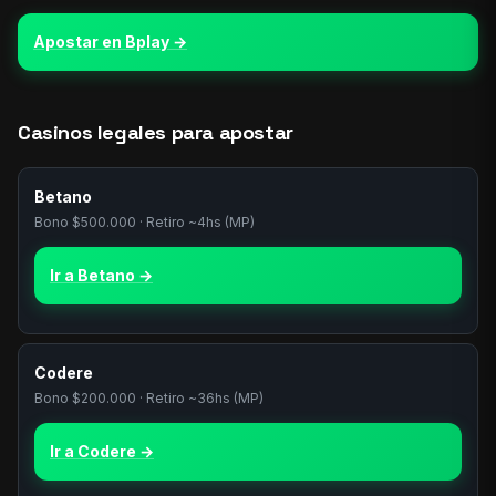
Apostar en Bplay →
Casinos legales para apostar
Betano
Bono $500.000 · Retiro ~4hs (MP)
Ir a Betano →
Codere
Bono $200.000 · Retiro ~36hs (MP)
Ir a Codere →