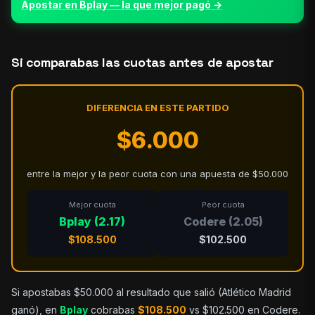
Apostar en Bplay — la que mejor pagó →
Si comparabas las cuotas antes de apostar
DIFERENCIA EN ESTE PARTIDO
$6.000
entre la mejor y la peor cuota con una apuesta de $50.000
Mejor cuota
Peor cuota
Bplay (2.17)
Codere (2.05)
$108.500
$102.500
Si apostabas $50.000 al resultado que salió (Atlético Madrid
ganó), en
Bplay
cobrabas
$108.500
vs $102.500 en Codere.