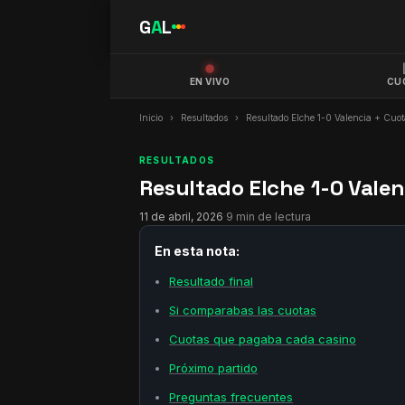
G
A
L
EN VIVO
CU
Inicio
›
Resultados
›
Resultado Elche 1-0 Valencia + Cuo
RESULTADOS
Resultado Elche 1-0 Valen
11 de abril, 2026
·
9 min de lectura
En esta nota:
Resultado final
Si comparabas las cuotas
Cuotas que pagaba cada casino
Próximo partido
Preguntas frecuentes