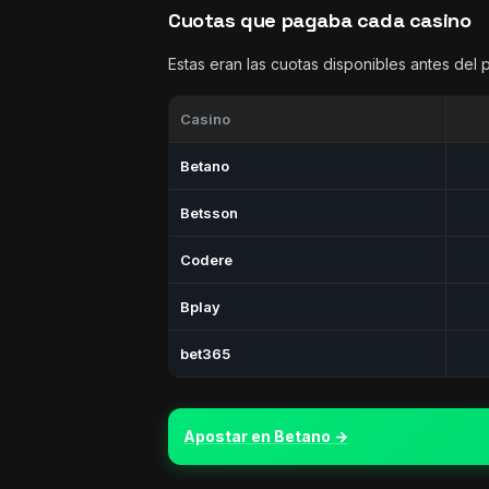
Cuotas que pagaba cada casino
Estas eran las cuotas disponibles antes del p
Casino
Betano
Betsson
Codere
Bplay
bet365
Apostar en Betano →