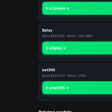
Ir a Codere →
Bplay
Bono $100.000 · Retiro ~12hs (MP)
Ir a Bplay →
bet365
Bono $200.000 · Retiro ~24hs
Ir a bet365 →
Próximo partido