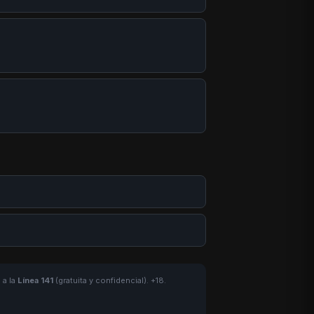
 a la
Línea 141
(gratuita y confidencial). +18.