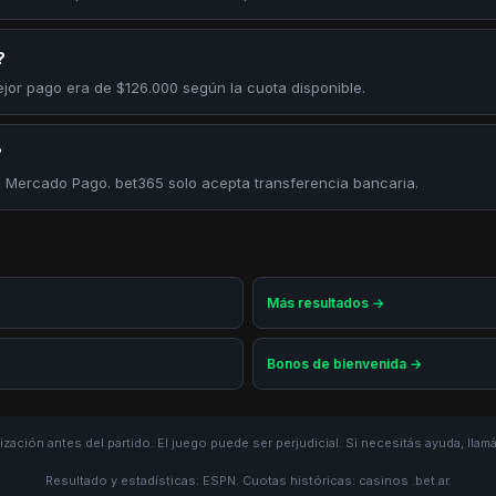
?
ejor pago era de $126.000 según la cuota disponible.
?
n Mercado Pago. bet365 solo acepta transferencia bancaria.
Más resultados →
Bonos de bienvenida →
zación antes del partido. El juego puede ser perjudicial. Si necesitás ayuda, llamá
Resultado y estadísticas: ESPN. Cuotas históricas: casinos .bet.ar.