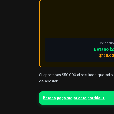
Mejor cuo
Betano (2
$126.0
Si apostabas $50.000 al resultado que salió
de apostar.
Betano pagó mejor este partido →