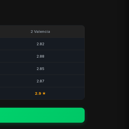
2 Valencia
2.82
2.88
2.85
2.87
2.9 ★