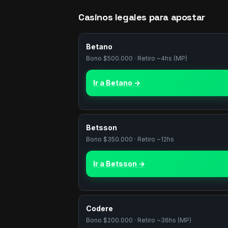
Casinos legales para apostar
Betano
Bono $500.000 · Retiro ~4hs (MP)
Ir a Betano →
Betsson
Bono $350.000 · Retiro ~12hs
Ir a Betsson →
Codere
Bono $200.000 · Retiro ~36hs (MP)