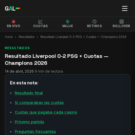
G
A
L
EN VIVO
CUOTAS
VALUE
RETIROS
ROLLOVER
Inicio
›
Resultados
›
Resultado Liverpool 0-2 PSG + Cuotas — Champions 2026
RESULTADOS
Resultado Liverpool 0-2 PSG + Cuotas —
Champions 2026
14 de abril, 2026
·
9 min de lectura
En esta nota:
Resultado final
Si comparabas las cuotas
Cuotas que pagaba cada casino
Próximo partido
Preguntas frecuentes