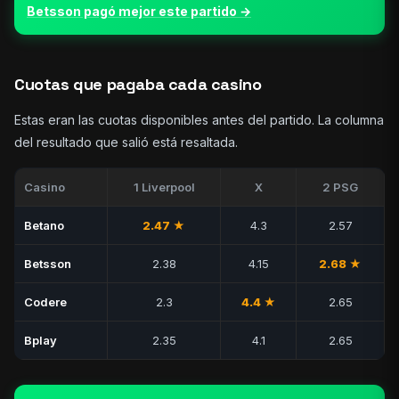
Betsson pagó mejor este partido →
Cuotas que pagaba cada casino
Estas eran las cuotas disponibles antes del partido. La columna
del resultado que salió está resaltada.
Casino
1 Liverpool
X
2 PSG
Betano
2.47 ★
4.3
2.57
Betsson
2.38
4.15
2.68 ★
Codere
2.3
4.4 ★
2.65
Bplay
2.35
4.1
2.65