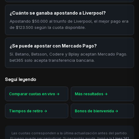
¿Cuánto se ganaba apostando a Liverpool?
Apostando $50.000 al triunfo de Liverpool, el mejor pago era
de $123.500 según la cuota disponible.
¿Se puede apostar con Mercado Pago?
Sí. Betano, Betsson, Codere y Bplay aceptan Mercado Pago.
bet365 solo acepta transferencia bancaria.
Seguí leyendo
Comparar cuotas en vivo →
Más resultados →
Tiempos de retiro →
Bonos de bienvenida →
Las cuotas corresponden a la última actualización antes del partido.
El juego puede ser perjudicial. Si necesitás ayuda, llamá a la
Línea 141