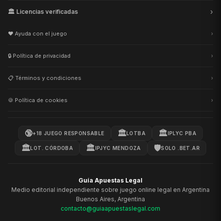
🏛️ Licencias verificadas
❤️ Ayuda con el juego
›
🔒 Política de privacidad
›
📋 Términos y condiciones
›
🍪 Política de cookies
›
🔞
🏛️
🏛️
+18 JUEGO RESPONSABLE
LOTBA
IPLYC PBA
🏛️
🏛️
🛡️
LOT. CÓRDOBA
IPJYC MENDOZA
SOLO .BET.AR
Guía Apuestas Legal
Medio editorial independiente sobre juego online legal en Argentina
Buenos Aires, Argentina
contacto@guiaapuestaslegal.com