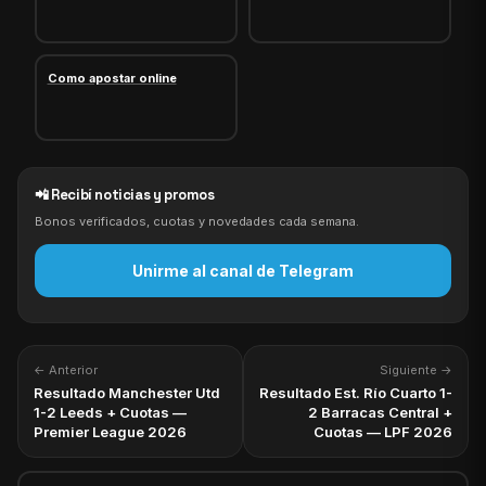
Como apostar online
📲 Recibí noticias y promos
Bonos verificados, cuotas y novedades cada semana.
Unirme al canal de Telegram
← Anterior
Siguiente →
Resultado Manchester Utd
Resultado Est. Río Cuarto 1-
1-2 Leeds + Cuotas —
2 Barracas Central +
Premier League 2026
Cuotas — LPF 2026