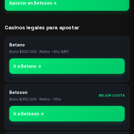
Apostar en Betsson →
Casinos legales para apostar
Betano
Bono $500.000 · Retiro ~4hs (MP)
Ir a Betano →
Betsson
MEJOR CUOTA
Bono $350.000 · Retiro ~12hs
Ir a Betsson →