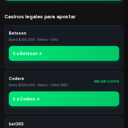
Casinos legales para apostar
Betsson
Bono $350.000 · Retiro ~12hs
Ir a Betsson →
Codere
MEJOR CUOTA
Bono $200.000 · Retiro ~36hs (MP)
Ir a Codere →
bet365