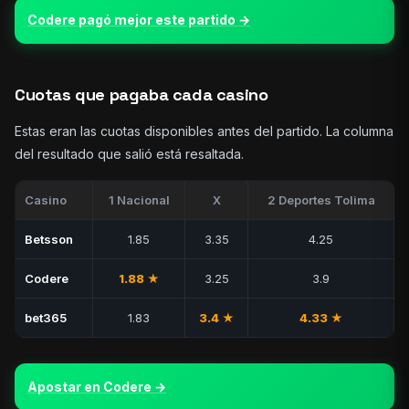
Codere pagó mejor este partido →
Cuotas que pagaba cada casino
Estas eran las cuotas disponibles antes del partido. La columna
del resultado que salió está resaltada.
Casino
1 Nacional
X
2 Deportes Tolima
Betsson
1.85
3.35
4.25
Codere
1.88 ★
3.25
3.9
bet365
1.83
3.4 ★
4.33 ★
Apostar en Codere →