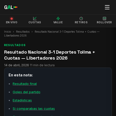
G
A
L
EN VIVO
CUOTAS
VALUE
RETIROS
ROLLOVER
Inicio
›
Resultados
›
Resultado Nacional 3-1 Deportes Tolima + Cuotas —
Libertadores 2026
RESULTADOS
Resultado Nacional 3-1 Deportes Tolima +
Cuotas — Libertadores 2026
14 de abril, 2026
·
11 min de lectura
En esta nota:
Resultado final
Goles del partido
Estadísticas
Si comparabas las cuotas