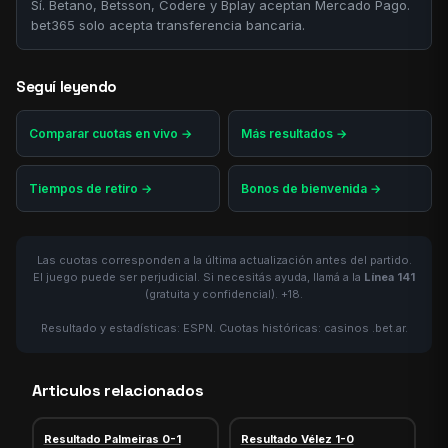
Sí. Betano, Betsson, Codere y Bplay aceptan Mercado Pago.
bet365 solo acepta transferencia bancaria.
Seguí leyendo
Comparar cuotas en vivo →
Más resultados →
Tiempos de retiro →
Bonos de bienvenida →
Las cuotas corresponden a la última actualización antes del partido.
El juego puede ser perjudicial. Si necesitás ayuda, llamá a la
Línea 141
(gratuita y confidencial). +18.
Resultado y estadísticas: ESPN. Cuotas históricas: casinos .bet.ar.
Articulos relacionados
Resultado Palmeiras 0-1
Resultado Vélez 1-0