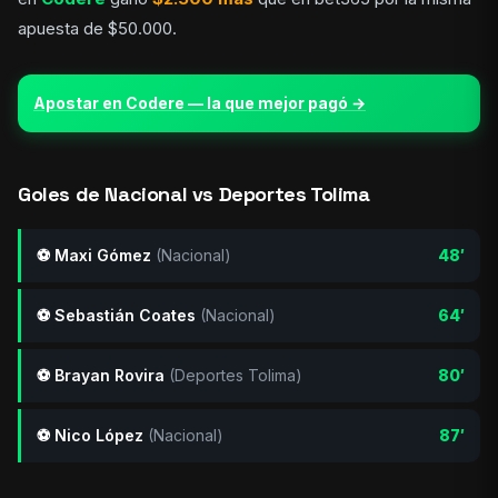
apuesta de $50.000.
Apostar en Codere — la que mejor pagó →
Goles de Nacional vs Deportes Tolima
⚽ Maxi Gómez
(Nacional)
48′
⚽ Sebastián Coates
(Nacional)
64′
⚽ Brayan Rovira
(Deportes Tolima)
80′
⚽ Nico López
(Nacional)
87′