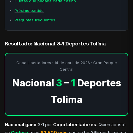
Cuotas que pagaba cada casino
Próximo partido
Preguntas frecuentes
Resultado: Nacional 3-1 Deportes Tolima
Copa Libertadores · 14 de abril de 2026 · Gran Parque
Central
Nacional
3
–
1
Deportes
Tolima
Nacional ganó
3-1 por
Copa Libertadores
. Quien apostó
en
Codere
ganó
$2.500 más
que en bet365 por la misma