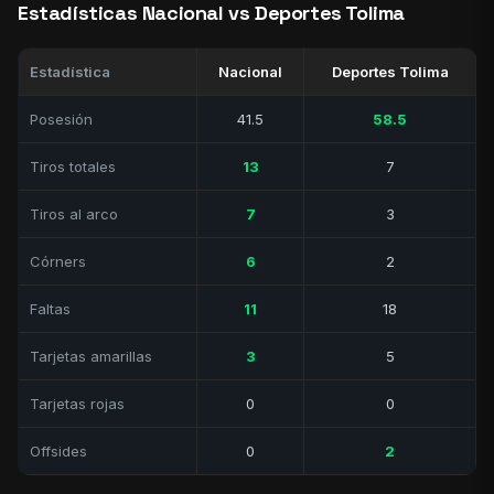
Estadísticas Nacional vs Deportes Tolima
Estadística
Nacional
Deportes Tolima
Posesión
41.5
58.5
Tiros totales
13
7
Tiros al arco
7
3
Córners
6
2
Faltas
11
18
Tarjetas amarillas
3
5
Tarjetas rojas
0
0
Offsides
0
2