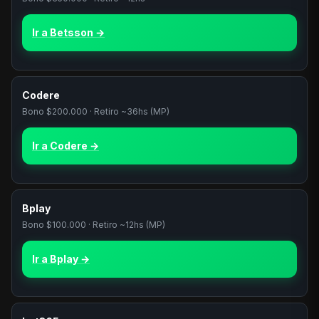
Ir a Betsson →
Codere
Bono $200.000 · Retiro ~36hs (MP)
Ir a Codere →
Bplay
Bono $100.000 · Retiro ~12hs (MP)
Ir a Bplay →