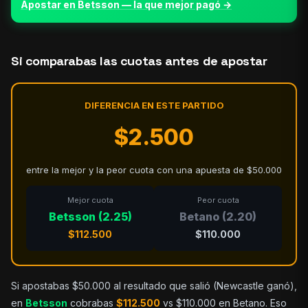
Apostar en Betsson — la que mejor pagó →
Si comparabas las cuotas antes de apostar
DIFERENCIA EN ESTE PARTIDO
$2.500
entre la mejor y la peor cuota con una apuesta de $50.000
Mejor cuota
Peor cuota
Betsson (2.25)
Betano (2.20)
$112.500
$110.000
Si apostabas $50.000 al resultado que salió (Newcastle ganó),
en
Betsson
cobrabas
$112.500
vs $110.000 en Betano. Eso