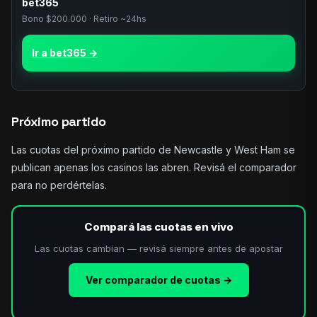
bet365
Bono $200.000 · Retiro ~24hs
Ir a bet365 →
Próximo partido
Las cuotas del próximo partido de Newcastle y West Ham se
publican apenas los casinos las abren. Revisá el comparador
para no perdértelas.
Compará las cuotas en vivo
Las cuotas cambian — revisá siempre antes de apostar
Ver comparador de cuotas →