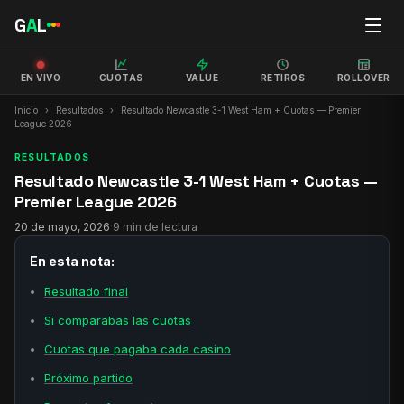
G
A
L
EN VIVO
CUOTAS
VALUE
RETIROS
ROLLOVER
Inicio
›
Resultados
›
Resultado Newcastle 3-1 West Ham + Cuotas — Premier
League 2026
RESULTADOS
Resultado Newcastle 3-1 West Ham + Cuotas —
Premier League 2026
20 de mayo, 2026
·
9 min de lectura
En esta nota:
Resultado final
Si comparabas las cuotas
Cuotas que pagaba cada casino
Próximo partido