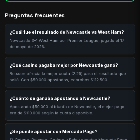
Preguntas frecuentes
¿Cuál fue el resultado de Newcastle vs West Ham?
Newcastle 3-1 West Ham por Premier League, jugado el 17
de mayo de 2026.
¿Qué casino pagaba mejor por Newcastle ganó?
Betsson ofrecía la mejor cuota (2.25) para el resultado que
salió. Con $50.000 apostados, cobrabas $112.500.
¿Cuánto se ganaba apostando a Newcastle?
Apostando $50.000 al triunfo de Newcastle, el mejor pago
era de $110.000 según la cuota disponible.
¿Se puede apostar con Mercado Pago?
Sí. Betano, Betsson, Codere y Bplay aceptan Mercado Pago.