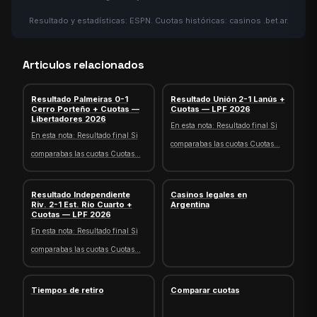
Resultado y estadísticas: ESPN. Cuotas históricas: casinos .bet.ar.
Articulos relacionados
Resultado Palmeiras 0-1
Resultado Unión 2-1 Lanús +
Cerro Porteño + Cuotas —
Cuotas — LPF 2026
Libertadores 2026
En esta nota: Resultado final Si
En esta nota: Resultado final Si
comparabas las cuotas Cuotas…
comparabas las cuotas Cuotas…
Resultado Independiente
Casinos legales en
Riv. 2-1 Est. Río Cuarto +
Argentina
Cuotas — LPF 2026
En esta nota: Resultado final Si
comparabas las cuotas Cuotas…
Tiempos de retiro
Comparar cuotas