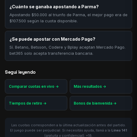
¿Cuánto se ganaba apostando a Parma?
Apostando $50.000 al triunfo de Parma, el mejor pago era de
$107.500 según la cuota disponible.
¿Se puede apostar con Mercado Pago?
Sí. Betano, Betsson, Codere y Bplay aceptan Mercado Pago.
bet365 solo acepta transferencia bancaria.
Seguí leyendo
Comparar cuotas en vivo →
Más resultados →
Tiempos de retiro →
Bonos de bienvenida →
Las cuotas corresponden a la última actualización antes del partido.
El juego puede ser perjudicial. Si necesitás ayuda, llamá a la
Línea 141
(gratuita y confidencial). +18.