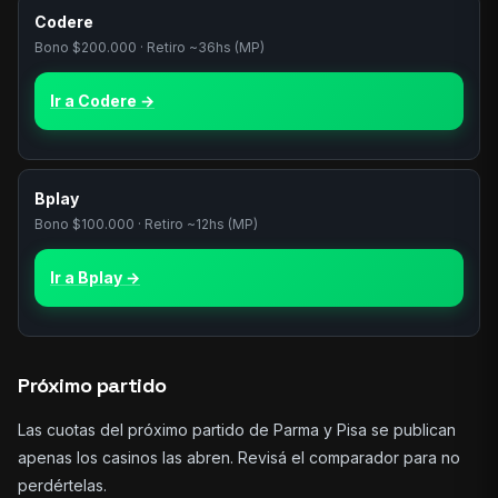
Codere
Bono $200.000 · Retiro ~36hs (MP)
Ir a Codere →
Bplay
Bono $100.000 · Retiro ~12hs (MP)
Ir a Bplay →
Próximo partido
Las cuotas del próximo partido de Parma y Pisa se publican
apenas los casinos las abren. Revisá el comparador para no
perdértelas.