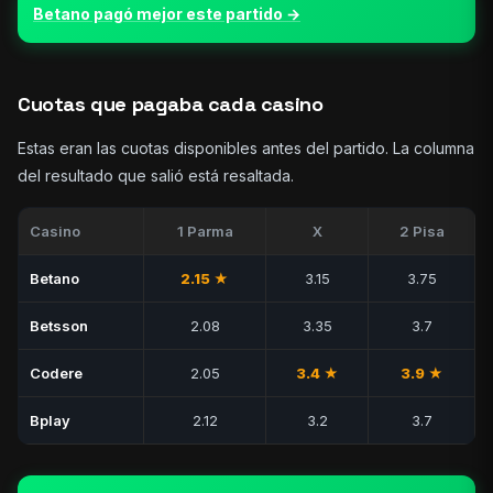
Betano pagó mejor este partido →
Cuotas que pagaba cada casino
Estas eran las cuotas disponibles antes del partido. La columna
del resultado que salió está resaltada.
Casino
1 Parma
X
2 Pisa
Betano
2.15 ★
3.15
3.75
Betsson
2.08
3.35
3.7
Codere
2.05
3.4 ★
3.9 ★
Bplay
2.12
3.2
3.7