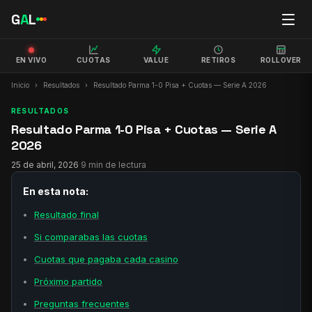
G
A
L
EN VIVO
CUOTAS
VALUE
RETIROS
ROLLOVER
Inicio
›
Resultados
›
Resultado Parma 1-0 Pisa + Cuotas — Serie A 2026
RESULTADOS
Resultado Parma 1-0 Pisa + Cuotas — Serie A
2026
25 de abril, 2026
·
9 min de lectura
En esta nota:
Resultado final
Si comparabas las cuotas
Cuotas que pagaba cada casino
Próximo partido
Preguntas frecuentes