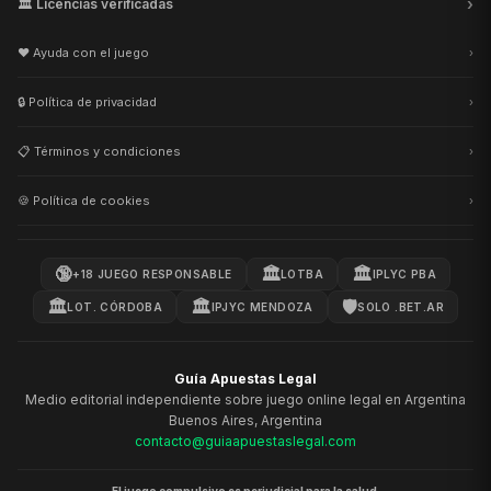
🏛️ Licencias verificadas
❤️ Ayuda con el juego
›
🔒 Política de privacidad
›
📋 Términos y condiciones
›
🍪 Política de cookies
›
🔞
🏛️
🏛️
+18 JUEGO RESPONSABLE
LOTBA
IPLYC PBA
🏛️
🏛️
🛡️
LOT. CÓRDOBA
IPJYC MENDOZA
SOLO .BET.AR
Guía Apuestas Legal
Medio editorial independiente sobre juego online legal en Argentina
Buenos Aires, Argentina
contacto@guiaapuestaslegal.com