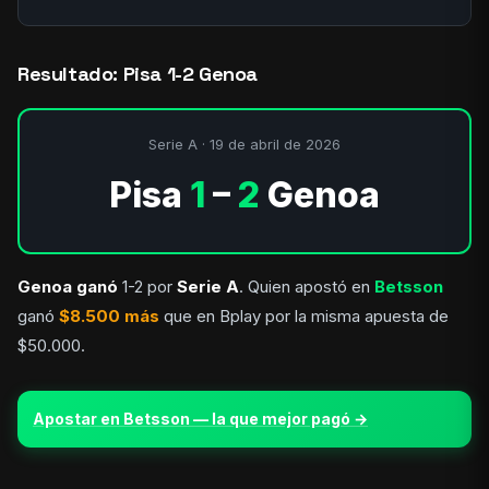
Resultado: Pisa 1-2 Genoa
Serie A · 19 de abril de 2026
Pisa
1
–
2
Genoa
Genoa ganó
1-2 por
Serie A
. Quien apostó en
Betsson
ganó
$8.500 más
que en Bplay por la misma apuesta de
$50.000.
Apostar en Betsson — la que mejor pagó →