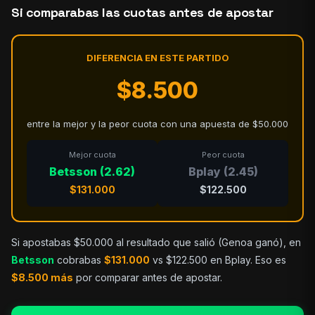
Si comparabas las cuotas antes de apostar
DIFERENCIA EN ESTE PARTIDO
$8.500
entre la mejor y la peor cuota con una apuesta de $50.000
Mejor cuota
Peor cuota
Betsson (2.62)
Bplay (2.45)
$131.000
$122.500
Si apostabas $50.000 al resultado que salió (Genoa ganó), en
Betsson
cobrabas
$131.000
vs $122.500 en Bplay. Eso es
$8.500 más
por comparar antes de apostar.