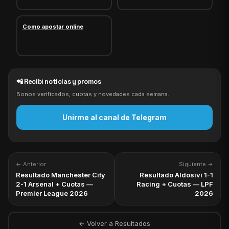
Como apostar online
📲 Recibí noticias y promos
Bonos verificados, cuotas y novedades cada semana.
Unirme al canal de Telegram
← Anterior
Siguiente →
Resultado Manchester City
Resultado Aldosivi 1-1
2-1 Arsenal + Cuotas —
Racing + Cuotas — LPF
Premier League 2026
2026
← Volver a Resultados