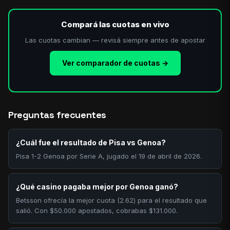
Compará las cuotas en vivo
Las cuotas cambian — revisá siempre antes de apostar
Ver comparador de cuotas →
Preguntas frecuentes
¿Cuál fue el resultado de Pisa vs Genoa?
Pisa 1-2 Genoa por Serie A, jugado el 19 de abril de 2026.
¿Qué casino pagaba mejor por Genoa ganó?
Betsson ofrecía la mejor cuota (2.62) para el resultado que
salió. Con $50.000 apostados, cobrabas $131.000.