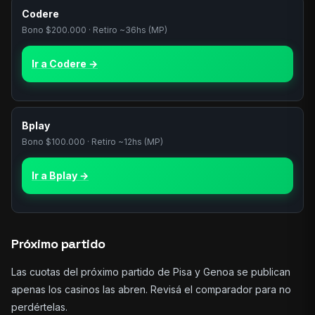
Codere
Bono $200.000 · Retiro ~36hs (MP)
Ir a Codere →
Bplay
Bono $100.000 · Retiro ~12hs (MP)
Ir a Bplay →
Próximo partido
Las cuotas del próximo partido de Pisa y Genoa se publican
apenas los casinos las abren. Revisá el comparador para no
perdértelas.