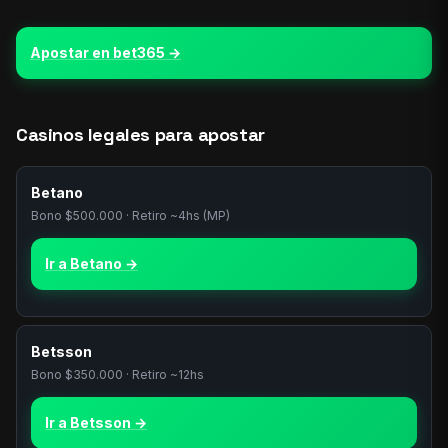
Apostar en bet365 →
Casinos legales para apostar
Betano
Bono $500.000 · Retiro ~4hs (MP)
Ir a Betano →
Betsson
Bono $350.000 · Retiro ~12hs
Ir a Betsson →