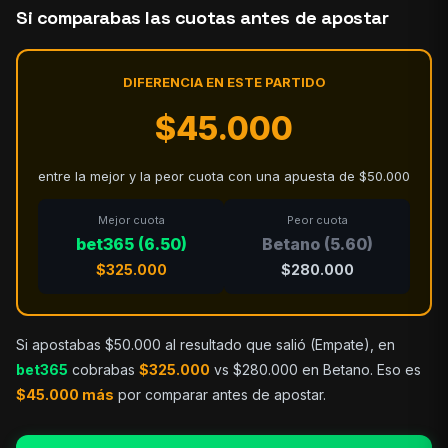
Si comparabas las cuotas antes de apostar
DIFERENCIA EN ESTE PARTIDO
$45.000
entre la mejor y la peor cuota con una apuesta de $50.000
Mejor cuota
Peor cuota
bet365 (6.50)
Betano (5.60)
$325.000
$280.000
Si apostabas $50.000 al resultado que salió (Empate), en
bet365
cobrabas
$325.000
vs $280.000 en Betano. Eso es
$45.000 más
por comparar antes de apostar.