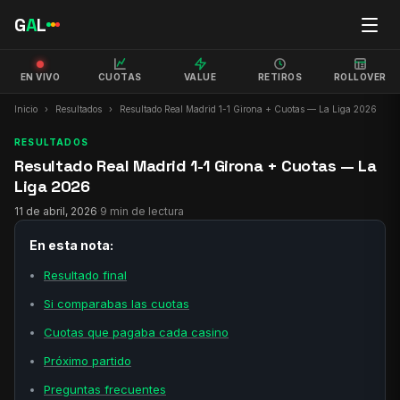
G
A
L
EN VIVO
CUOTAS
VALUE
RETIROS
ROLLOVER
Inicio
›
Resultados
›
Resultado Real Madrid 1-1 Girona + Cuotas — La Liga 2026
RESULTADOS
Resultado Real Madrid 1-1 Girona + Cuotas — La
Liga 2026
11 de abril, 2026
·
9 min de lectura
En esta nota:
Resultado final
Si comparabas las cuotas
Cuotas que pagaba cada casino
Próximo partido
Preguntas frecuentes