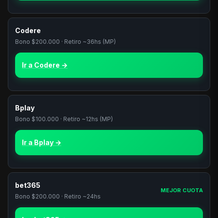
Codere
Bono $200.000 · Retiro ~36hs (MP)
Ir a Codere →
Bplay
Bono $100.000 · Retiro ~12hs (MP)
Ir a Bplay →
bet365
MEJOR CUOTA
Bono $200.000 · Retiro ~24hs