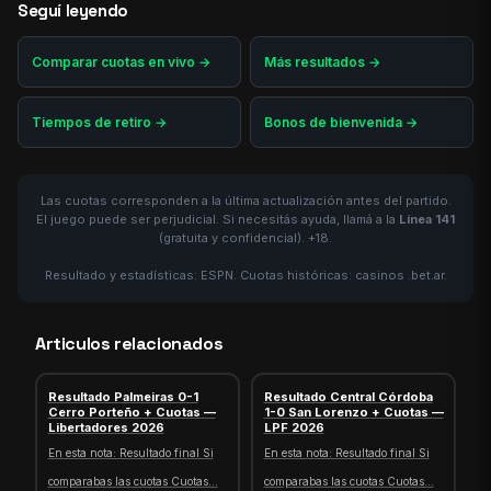
Seguí leyendo
Comparar cuotas en vivo →
Más resultados →
Tiempos de retiro →
Bonos de bienvenida →
Las cuotas corresponden a la última actualización antes del partido.
El juego puede ser perjudicial. Si necesitás ayuda, llamá a la
Línea 141
(gratuita y confidencial). +18.
Resultado y estadísticas: ESPN. Cuotas históricas: casinos .bet.ar.
Articulos relacionados
Resultado Palmeiras 0-1
Resultado Central Córdoba
Cerro Porteño + Cuotas —
1-0 San Lorenzo + Cuotas —
Libertadores 2026
LPF 2026
En esta nota: Resultado final Si
En esta nota: Resultado final Si
comparabas las cuotas Cuotas…
comparabas las cuotas Cuotas…