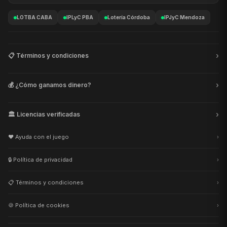
LOTBA CABA
IPLyC PBA
Lotería Córdoba
IPJyC Mendoza
📋 Términos y condiciones
💰 ¿Cómo ganamos dinero?
🏛️ Licencias verificadas
❤️ Ayuda con el juego
›
🔒 Política de privacidad
›
📋 Términos y condiciones
›
🍪 Política de cookies
›