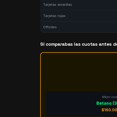
Tarjetas amarillas
Tarjetas rojas
Offsides
Si comparabas las cuotas antes d
Mejor cuo
Betano (3
$160.0