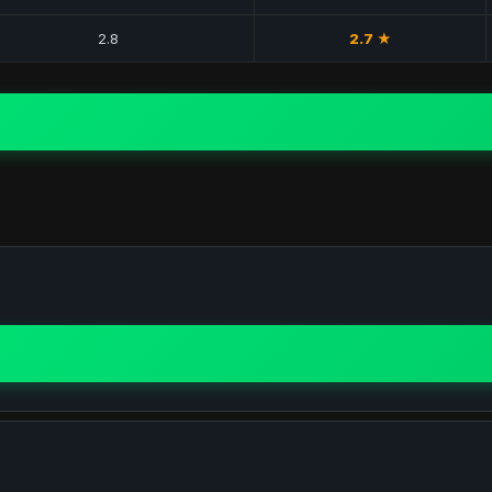
2.8
2.7 ★