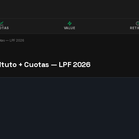
OTAS
VALUE
RETI
uotas — LPF 2026
tituto + Cuotas — LPF 2026