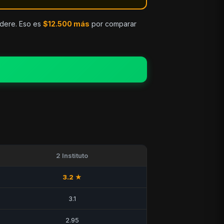
dere. Eso es
$12.500 más
por comparar
2 Instituto
3.2 ★
3.1
2.95