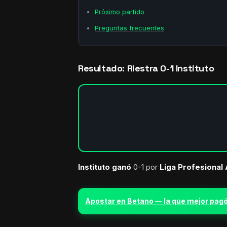
Próximo partido
Preguntas frecuentes
Resultado: Riestra 0-1 Instituto
Instituto ganó
0-1 por
Liga Profesional
Apostar en Betano — la que mejor pag