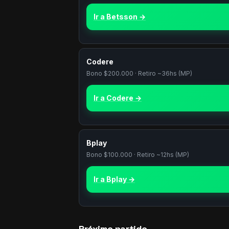
Ir a Betsson →
Codere
Bono $200.000 · Retiro ~36hs (MP)
Ir a Codere →
Bplay
Bono $100.000 · Retiro ~12hs (MP)
Ir a Bplay →
Próximo partido