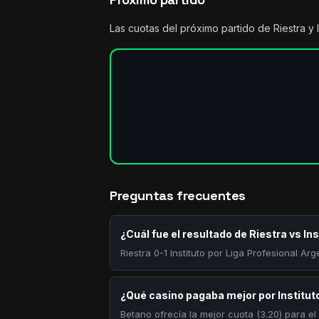
Las cuotas del próximo partido de Riestra y 
Preguntas frecuentes
¿Cuál fue el resultado de Riestra vs In
Riestra 0-1 Instituto por Liga Profesional Ar
¿Qué casino pagaba mejor por Institut
Betano ofrecía la mejor cuota (3.20) para e