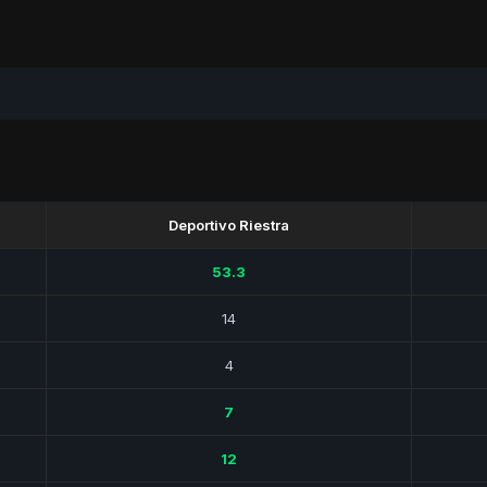
Deportivo Riestra
53.3
14
4
7
12