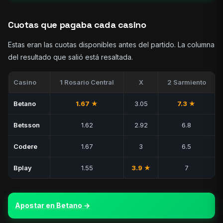
Cuotas que pagaba cada casino
Estas eran las cuotas disponibles antes del partido. La columna
del resultado que salió está resaltada.
Casino
1 Rosario Central
X
2 Sarmiento
Betano
1.67 ★
3.05
7.3 ★
Betsson
1.62
2.92
6.8
Codere
1.67
3
6.5
Bplay
1.55
3.9 ★
7
Apostar en Betano →