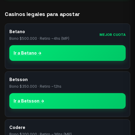
Casinos legales para apostar
Betano
MEJOR CUOTA
Bono $500.000 · Retiro ~4hs (MP)
Ir a Betano →
Betsson
Bono $350.000 · Retiro ~12hs
Ir a Betsson →
Codere
Bono $200.000 · Retiro ~36hs (MP)