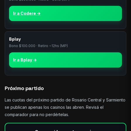
Ir a Codere →
Bplay
Bono $100.000 · Retiro ~12hs (MP)
Ir a Bplay →
Próximo partido
Las cuotas del próximo partido de Rosario Central y Sarmiento
se publican apenas los casinos las abren. Revisá el
comparador para no perdértelas.