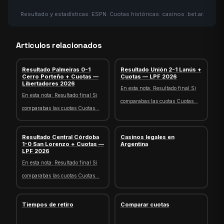
Resultado y estadísticas: ESPN. Cuotas históricas: casinos .bet.ar.
Articulos relacionados
Resultado Palmeiras 0-1
Resultado Unión 2-1 Lanús +
Cerro Porteño + Cuotas —
Cuotas — LPF 2026
Libertadores 2026
En esta nota: Resultado final Si
En esta nota: Resultado final Si
comparabas las cuotas Cuotas…
comparabas las cuotas Cuotas…
Resultado Central Córdoba
Casinos legales en
1-0 San Lorenzo + Cuotas —
Argentina
LPF 2026
En esta nota: Resultado final Si
comparabas las cuotas Cuotas…
Tiempos de retiro
Comparar cuotas