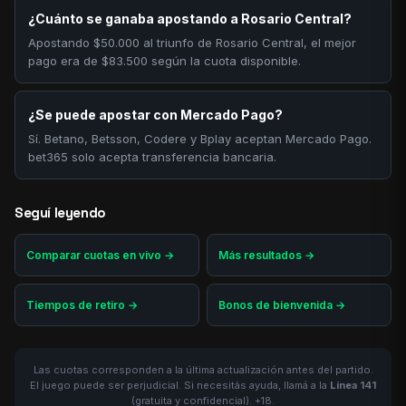
¿Cuánto se ganaba apostando a Rosario Central?
Apostando $50.000 al triunfo de Rosario Central, el mejor
pago era de $83.500 según la cuota disponible.
¿Se puede apostar con Mercado Pago?
Sí. Betano, Betsson, Codere y Bplay aceptan Mercado Pago.
bet365 solo acepta transferencia bancaria.
Seguí leyendo
Comparar cuotas en vivo →
Más resultados →
Tiempos de retiro →
Bonos de bienvenida →
Las cuotas corresponden a la última actualización antes del partido.
El juego puede ser perjudicial. Si necesitás ayuda, llamá a la
Línea 141
(gratuita y confidencial). +18.