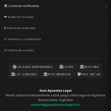
🏛️ Licencias verificadas
❤️ Ayuda con el juego
›
🔒 Política de privacidad
›
📋 Términos y condiciones
›
🍪 Política de cookies
›
🔞
🏛️
🏛️
+18 JUEGO RESPONSABLE
LOTBA
IPLYC PBA
🏛️
🏛️
🛡️
LOT. CÓRDOBA
IPJYC MENDOZA
SOLO .BET.AR
Guía Apuestas Legal
Medio editorial independiente sobre juego online legal en Argentina
Buenos Aires, Argentina
contacto@guiaapuestaslegal.com