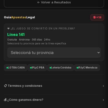
← Volver a Resultados
Guía
Apuestas
Legal
🔞 +18
❤️ ¿EL JUEGO SE CONVIRTIÓ EN UN PROBLEMA?
Línea 141
Gratuita · Anónima · 365 días · 24hs
Seleccioná tu provincia para ver la línea específica
Seleccioná tu provincia
LOTBA CABA
IPLyC PBA
Lotería Córdoba
IPJyC Mendoza
📋 Términos y condiciones
💰 ¿Cómo ganamos dinero?