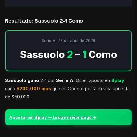
Resultado: Sassuolo 2-1 Como
Serie A · 17 de abril de 2026
Sassuolo
2
–
1
Como
Sassuolo ganó
2-1 por
Serie A
. Quien apostó en
Bplay
ganó
$230.000 más
que en Codere por la misma apuesta
de $50.000.
Apostar en Bplay — la que mejor pagó →