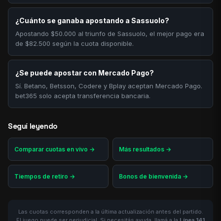
¿Cuánto se ganaba apostando a Sassuolo?
Apostando $50.000 al triunfo de Sassuolo, el mejor pago era
de $82.500 según la cuota disponible.
¿Se puede apostar con Mercado Pago?
Sí. Betano, Betsson, Codere y Bplay aceptan Mercado Pago.
bet365 solo acepta transferencia bancaria.
Seguí leyendo
Comparar cuotas en vivo →
Más resultados →
Tiempos de retiro →
Bonos de bienvenida →
Las cuotas corresponden a la última actualización antes del partido.
El juego puede ser perjudicial. Si necesitás ayuda, llamá a la
Línea 141