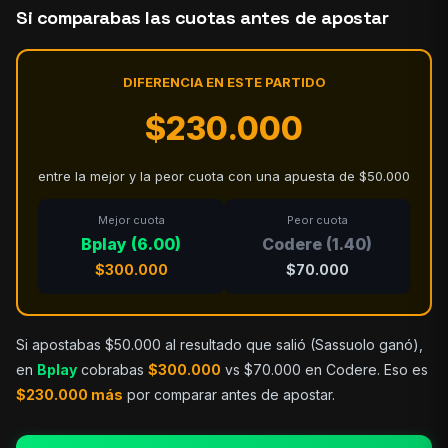
Si comparabas las cuotas antes de apostar
DIFERENCIA EN ESTE PARTIDO
$230.000
entre la mejor y la peor cuota con una apuesta de $50.000
Mejor cuota
Peor cuota
Bplay (6.00)
Codere (1.40)
$300.000
$70.000
Si apostabas $50.000 al resultado que salió (Sassuolo ganó),
en
Bplay
cobrabas
$300.000
vs $70.000 en Codere. Eso es
$230.000 más
por comparar antes de apostar.