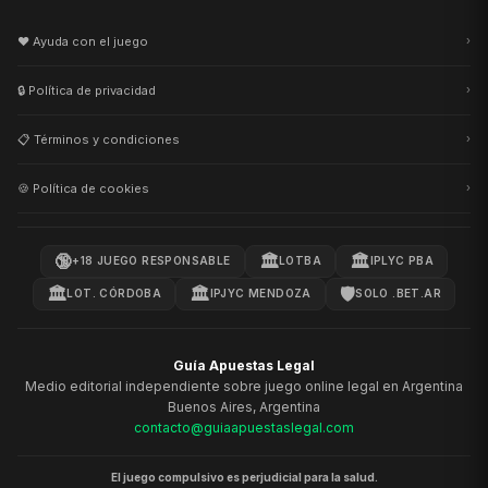
❤️ Ayuda con el juego
›
🔒 Política de privacidad
›
📋 Términos y condiciones
›
🍪 Política de cookies
›
🔞
🏛️
🏛️
+18 JUEGO RESPONSABLE
LOTBA
IPLYC PBA
🏛️
🏛️
🛡️
LOT. CÓRDOBA
IPJYC MENDOZA
SOLO .BET.AR
Guía Apuestas Legal
Medio editorial independiente sobre juego online legal en Argentina
Buenos Aires, Argentina
contacto@guiaapuestaslegal.com
El juego compulsivo es perjudicial para la salud.