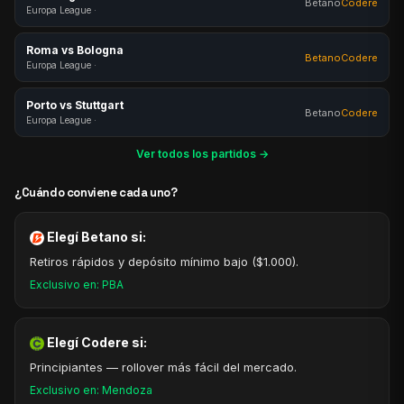
Betano
Codere
Europa League ·
Roma vs Bologna
Betano
Codere
Europa League ·
Porto vs Stuttgart
Betano
Codere
Europa League ·
Ver todos los partidos →
¿Cuándo conviene cada uno?
Elegí Betano si:
Retiros rápidos y depósito mínimo bajo ($1.000).
Exclusivo en: PBA
Elegí Codere si:
Principiantes — rollover más fácil del mercado.
Exclusivo en: Mendoza