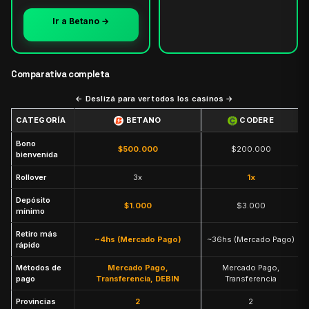
Ir a Betano →
Comparativa completa
CATEGORÍA
BETANO
CODERE
Bono
$500.000
$200.000
bienvenida
Rollover
3x
1x
Depósito
$1.000
$3.000
mínimo
Retiro más
~4hs (Mercado Pago)
~36hs (Mercado Pago)
rápido
Métodos de
Mercado Pago,
Mercado Pago,
pago
Transferencia, DEBIN
Transferencia
Provincias
2
2