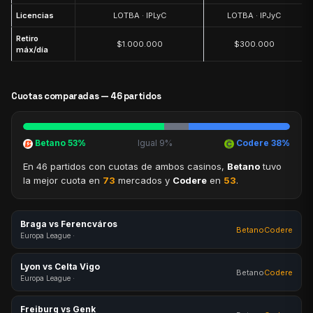
Licencias
LOTBA · IPLyC
LOTBA · IPJyC
Retiro
$1.000.000
$300.000
máx/día
Cuotas comparadas — 46 partidos
Betano 53%
Igual 9%
Codere 38%
En 46 partidos con cuotas de ambos casinos,
Betano
tuvo
la mejor cuota en
73
mercados y
Codere
en
53
.
Braga vs Ferencváros
Betano
Codere
Europa League ·
Lyon vs Celta Vigo
Betano
Codere
Europa League ·
Freiburg vs Genk