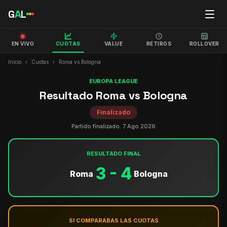
G
A
L
EN VIVO
CUOTAS
VALUE
RETIROS
ROLLOVER
Inicio
›
Cuotas
›
Roma vs Bologna
EUROPA LEAGUE
Resultado Roma vs Bologna
Finalizado
Partido finalizado. 7 Ago 2026
RESULTADO FINAL
3 - 4
Roma
Bologna
SI COMPARABAS LAS CUOTAS