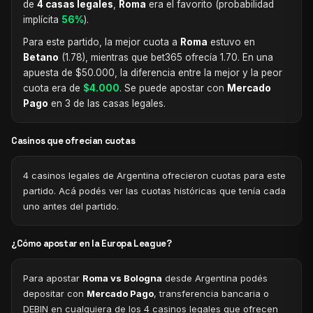
de
4 casas legales
,
Roma
era el favorito (probabilidad
implícita
56%
).
Para este partido, la mejor cuota a
Roma
estuvo en
Betano
(1.78), mientras que bet365 ofrecía 1.70. En una
apuesta de $50.000, la diferencia entre la mejor y la peor
cuota era de
$4.000
. Se puede apostar con
Mercado
Pago
en 3 de las casas legales.
Casinos que ofrecían cuotas
4 casinos legales de Argentina ofrecieron cuotas para este
partido. Acá podés ver las cuotas históricas que tenía cada
uno antes del partido.
¿Cómo apostar en la Europa League?
Para apostar
Roma vs Bologna
desde Argentina podés
depositar con
Mercado Pago
, transferencia bancaria o
DEBIN en cualquiera de los 4 casinos legales que ofrecen