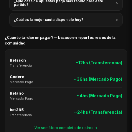
¿Qué casa de apuestas paga más rápido para este
>
partido?
¿Cuál es la mejor cuota disponible hoy?
>
¿Cuánto tardan en pagar? — basado en reportes reales de la
comunidad
Betsson
~12hs (Transferencia)
Transferencia
Codere
~36hs (Mercado Pago)
Mercado Pago
Betano
~4hs (Mercado Pago)
Mercado Pago
bet365
~24hs (Transferencia)
Transferencia
Ver semáforo completo de retiros →