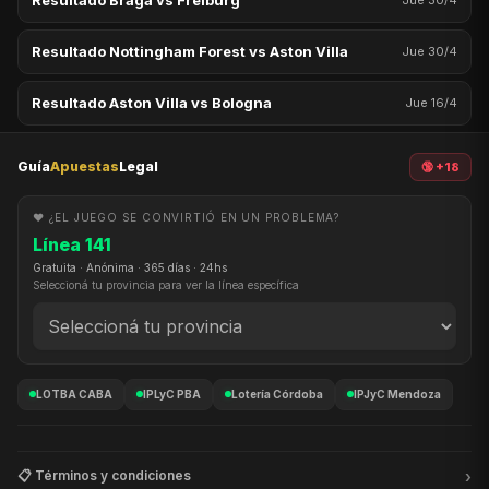
Jue 30/4
Resultado Nottingham Forest vs Aston Villa
Jue 30/4
Resultado Aston Villa vs Bologna
Jue 16/4
Guía
Apuestas
Legal
🔞 +18
❤️ ¿EL JUEGO SE CONVIRTIÓ EN UN PROBLEMA?
Línea 141
Gratuita · Anónima · 365 días · 24hs
Seleccioná tu provincia para ver la línea específica
Seleccioná tu provincia
LOTBA CABA
IPLyC PBA
Lotería Córdoba
IPJyC Mendoza
📋 Términos y condiciones