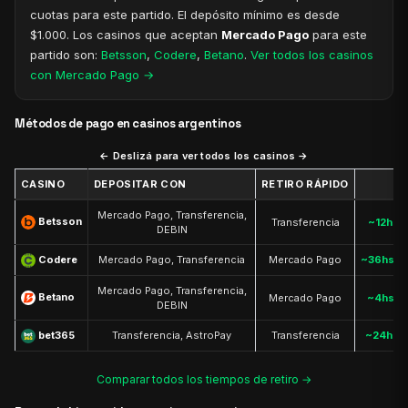
cuotas para este partido. El depósito mínimo es desde
$1.000. Los casinos que aceptan
Mercado Pago
para este
partido son:
Betsson
,
Codere
,
Betano
.
Ver todos los casinos
con Mercado Pago →
Métodos de pago en casinos argentinos
CASINO
DEPOSITAR CON
RETIRO RÁPIDO
Mercado Pago, Transferencia,
Betsson
Transferencia
~12hs (
DEBIN
Codere
Mercado Pago, Transferencia
Mercado Pago
~36hs (
Mercado Pago, Transferencia,
Betano
Mercado Pago
~4hs (
DEBIN
bet365
Transferencia, AstroPay
Transferencia
~24hs (
Comparar todos los tiempos de retiro →