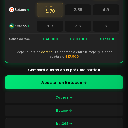
MEJOR
3.55
4.9
Betano
1.78
1.7
3.6
5
bet365
+$4.000
+$10.000
+$17.500
Ganás de más
Mejor cuota en
dorado
· La diferencia entre la mejor y la peor
cuota era
$17.500
Compará cuotas en el próximo partido
Apostar en Betsson →
Codere →
Betano →
bet365 →