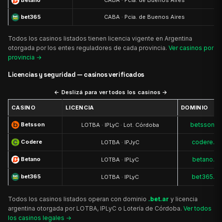
bet365
CABA · Pcia. de Buenos Aires
Todos los casinos listados tienen licencia vigente en Argentina
otorgada por los entes reguladores de cada provincia.
Ver casinos por
provincia →
Licencias y seguridad — casinos verificados
CASINO
LICENCIA
DOMINIO
Betsson
betsson.be
LOTBA · IPLyC · Lot. Córdoba
Codere
codere.be
LOTBA · IPJyC
Betano
betano.be
LOTBA · IPLyC
bet365
bet365.be
LOTBA · IPLyC
Todos los casinos listados operan con dominio
.bet.ar
y licencia
argentina otorgada por LOTBA, IPLyC o Lotería de Córdoba.
Ver todos
los casinos legales →