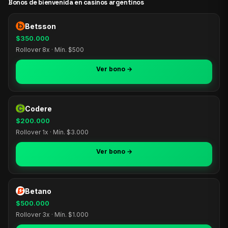
Bonos de bienvenida en casinos argentinos
Betsson
$350.000
Rollover 8x · Mín. $500
Ver bono →
Codere
$200.000
Rollover 1x · Mín. $3.000
Ver bono →
Betano
$500.000
Rollover 3x · Mín. $1.000