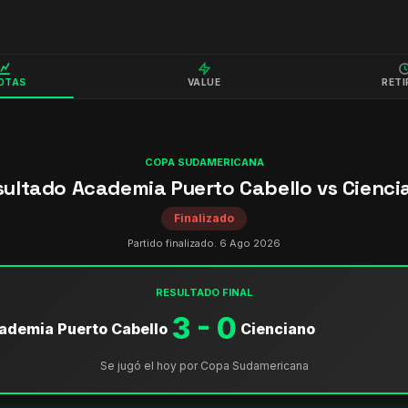
OTAS
VALUE
RETI
COPA SUDAMERICANA
sultado Academia Puerto Cabello vs Cienci
Finalizado
Partido finalizado. 6 Ago 2026
RESULTADO FINAL
3 - 0
ademia Puerto Cabello
Cienciano
Se jugó el hoy por Copa Sudamericana