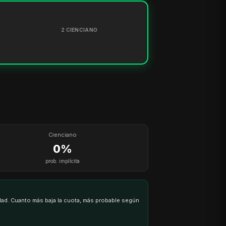
2 CIENCIANO
Cienciano
0%
prob. implícita
idad. Cuanto más baja la cuota, más probable según