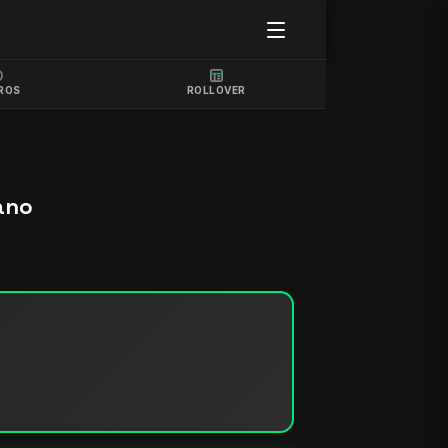
ROS
ROLLOVER
ano