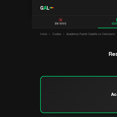
G
A
L
EN VIVO
CU
Inicio
›
Cuotas
›
Academia Puerto Cabello vs Cienciano
Re
Ac