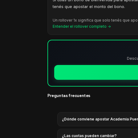
tenés que apostar el monto del bono.
Un rollover 1x significa que solo tenés que apo
Entender el rollover completo →
Descu
Preguntas frecuentes
¿Dónde conviene apostar Academia Puert
¿Las cuotas pueden cambiar?