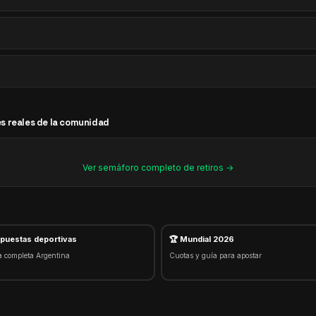
s reales de la comunidad
Ver semáforo completo de retiros →
puestas deportivas
🏆 Mundial 2026
 completa Argentina
Cuotas y guía para apostar