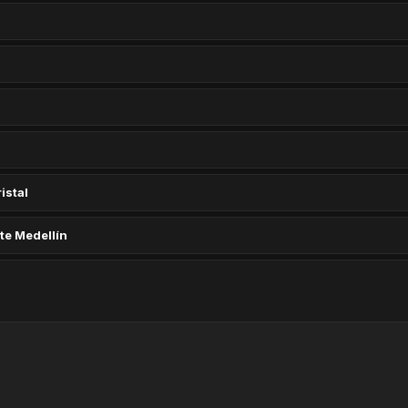
istal
te Medellín
?