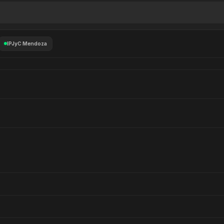
IPJyC Mendoza