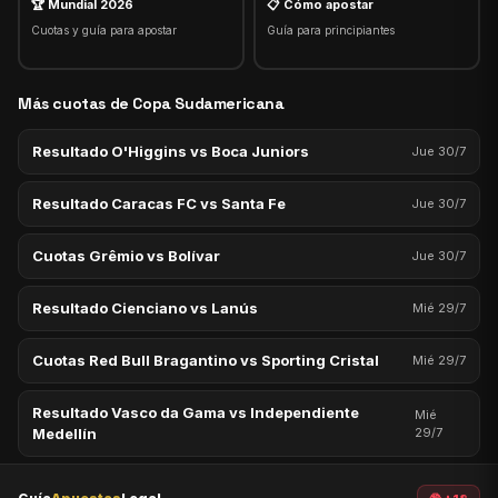
🏆 Mundial 2026
📋 Cómo apostar
Cuotas y guía para apostar
Guía para principiantes
Más cuotas de Copa Sudamericana
Resultado O'Higgins vs Boca Juniors
Jue 30/7
Resultado Caracas FC vs Santa Fe
Jue 30/7
Cuotas Grêmio vs Bolívar
Jue 30/7
Resultado Cienciano vs Lanús
Mié 29/7
Cuotas Red Bull Bragantino vs Sporting Cristal
Mié 29/7
Resultado Vasco da Gama vs Independiente
Mié
Medellín
29/7