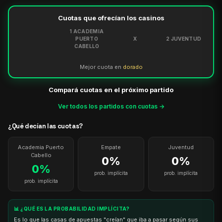
Cuotas que ofrecían los casinos
1 ACADEMIA
PUERTO
X
2 JUVENTUD
CABELLO
Mejor cuota en
dorado
Compará cuotas en el próximo partido
Ver todos los partidos con cuotas →
¿Qué decían las cuotas?
Academia Puerto
Empate
Juventud
Cabello
0%
0%
0%
prob. implícita
prob. implícita
prob. implícita
📊 ¿QUÉ ES LA PROBABILIDAD IMPLÍCITA?
Es lo que las casas de apuestas "creían" que iba a pasar según sus