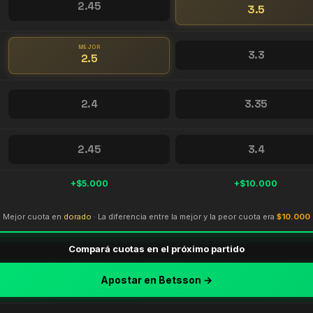
2.45
3.5
MEJOR
3.3
2.5
2.4
3.35
2.45
3.4
+$5.000
+$10.000
Mejor cuota en
dorado
· La diferencia entre la mejor y la peor cuota era
$10.000
Compará cuotas en el próximo partido
Apostar en Betsson →