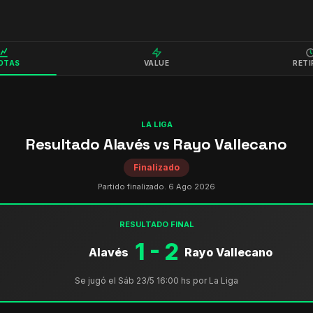
OTAS
VALUE
RETI
LA LIGA
Resultado Alavés vs Rayo Vallecano
Finalizado
Partido finalizado. 6 Ago 2026
RESULTADO FINAL
1 - 2
Alavés
Rayo Vallecano
Se jugó el Sáb 23/5 16:00 hs por La Liga