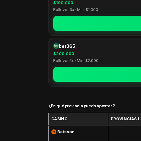
$100.000
Rollover 3x · Mín. $1.000
bet365
$200.000
Rollover 5x · Mín. $2.000
¿En qué provincia puedo apostar?
CASINO
PROVINCIAS H
Betsson