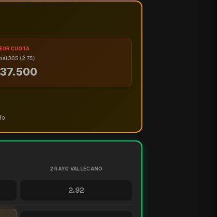
EOR CUOTA
bet365 (2.75)
137.500
do
2 RAYO VALLECANO
2.92