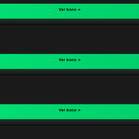
Ver bono →
Ver bono →
Ver bono →