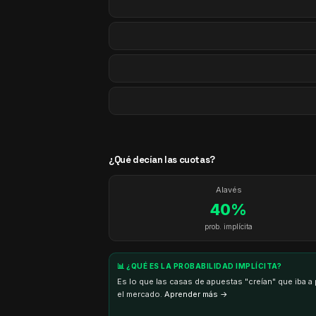
¿Qué decían las cuotas?
Alavés
40%
prob. implícita
📊 ¿QUÉ ES LA PROBABILIDAD IMPLÍCITA?
Es lo que las casas de apuestas "creían" que iba a
el mercado.
Aprender más →