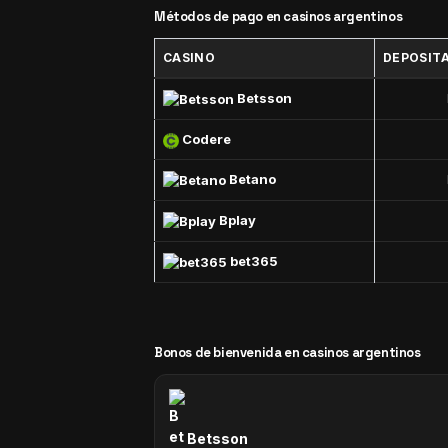
Métodos de pago en casinos argentinos
CASINO
DEPOSIT
Betsson
Codere
Betano
Bplay
bet365
Bonos de bienvenida en casinos argentinos
Betsson