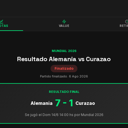
OTAS
VALUE
RETI
MUNDIAL 2026
Resultado Alemania vs Curazao
Finalizado
Partido finalizado. 6 Ago 2026
RESULTADO FINAL
7 - 1
Alemania
Curazao
Se jugó el Dom 14/6 14:00 hs por Mundial 2026