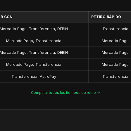
AR CON
RETIRO RÁPIDO
Mercado Pago, Transferencia, DEBIN
Transferencia
Mercado Pago, Transferencia
Mercado Pago
Mercado Pago, Transferencia, DEBIN
Mercado Pago
Mercado Pago, Transferencia
Mercado Pago
Transferencia, AstroPay
Transferencia
Comparar todos los tiempos de retiro →