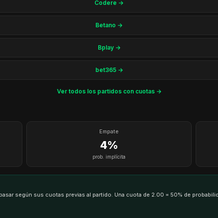
Codere →
Betano →
Bplay →
bet365 →
Ver todos los partidos con cuotas →
Empate
4%
prob. implícita
 pasar según sus cuotas previas al partido. Una cuota de 2.00 = 50% de probabil