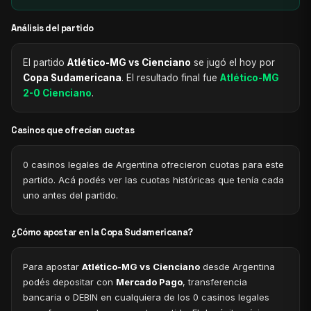
Análisis del partido
El partido
Atlético-MG vs Cienciano
se jugó el hoy por
Copa Sudamericana
. El resultado final fue
Atlético-MG
2-0 Cienciano
.
Casinos que ofrecían cuotas
0 casinos legales de Argentina ofrecieron cuotas para este
partido. Acá podés ver las cuotas históricas que tenía cada
uno antes del partido.
¿Cómo apostar en la Copa Sudamericana?
Para apostar
Atlético-MG vs Cienciano
desde Argentina
podés depositar con
Mercado Pago
, transferencia
bancaria o DEBIN en cualquiera de los 0 casinos legales