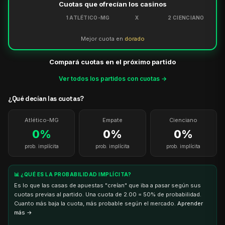
Cuotas que ofrecían los casinos
1 ATLÉTICO-MG
X
2 CIENCIANO
Mejor cuota en
dorado
Compará cuotas en el próximo partido
Ver todos los partidos con cuotas →
¿Qué decían las cuotas?
Atlético-MG
Empate
Cienciano
0%
0%
0%
prob. implícita
prob. implícita
prob. implícita
📊 ¿QUÉ ES LA PROBABILIDAD IMPLÍCITA?
Es lo que las casas de apuestas "creían" que iba a pasar según sus
cuotas previas al partido. Una cuota de 2.00 = 50% de probabilidad.
Cuanto más baja la cuota, más probable según el mercado.
Aprender
más →