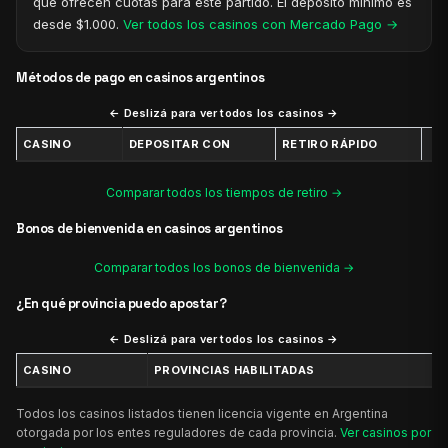
que ofrecen cuotas para este partido. El depósito mínimo es
desde $1.000.
Ver todos los casinos con Mercado Pago →
Métodos de pago en casinos argentinos
CASINO
DEPOSITAR CON
RETIRO RÁPIDO
Comparar todos los tiempos de retiro →
Bonos de bienvenida en casinos argentinos
Comparar todos los bonos de bienvenida →
¿En qué provincia puedo apostar?
CASINO
PROVINCIAS HABILITADAS
Todos los casinos listados tienen licencia vigente en Argentina
otorgada por los entes reguladores de cada provincia.
Ver casinos por