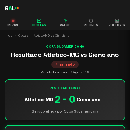
G
A
L
EN VIVO
CUOTAS
VALUE
RETIROS
ROLLOVER
Inicio
›
Cuotas
›
Atlético-MG vs Cienciano
COPA SUDAMERICANA
Resultado Atlético-MG vs Cienciano
Finalizado
Partido finalizado. 7 Ago 2026
RESULTADO FINAL
2 - 0
Atlético-MG
Cienciano
Se jugó el hoy por Copa Sudamericana