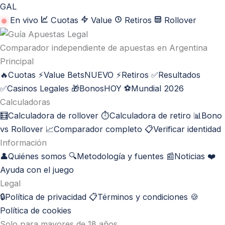
G
A
L
En vivo
Cuotas
Value
Retiros
Rollover
Comparador independiente de apuestas en Argentina
Principal
🔥
Cuotas
⚡
Value Bets
NUEVO
⚡
Retiros
✅
Resultados
✅
Casinos Legales
🎁
Bonos
HOY
⚽
Mundial 2026
Calculadoras
🧮
Calculadora de rollover
⏱️
Calculadora de retiro
📊
Bono
vs Rollover
📈
Comparador completo
📋
Verificar identidad
Información
👤
Quiénes somos
🔍
Metodología y fuentes
📰
Noticias
❤️
Ayuda con el juego
Legal
🔒
Política de privacidad
📋
Términos y condiciones
🍪
Política de cookies
Solo para mayores de 18 años.