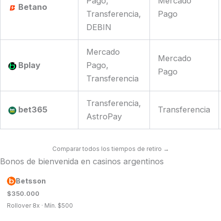
Pago,
Mercado
Betano
Transferencia,
Pago
DEBIN
Mercado
Mercado
Bplay
Pago,
Pago
Transferencia
Transferencia,
bet365
Transferencia
AstroPay
Comparar todos los tiempos de retiro →
Bonos de bienvenida en casinos argentinos
Betsson
$350.000
Rollover 8x · Mín. $500