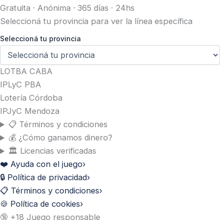
Gratuita · Anónima · 365 días · 24hs
Seleccioná tu provincia para ver la línea específica
Seleccioná tu provincia
LOTBA CABA
IPLyC PBA
Lotería Córdoba
IPJyC Mendoza
📋 Términos y condiciones
💰 ¿Cómo ganamos dinero?
🏛️ Licencias verificadas
❤️ Ayuda con el juego
›
🔒 Política de privacidad
›
📋 Términos y condiciones
›
🍪 Política de cookies
›
🔞
+18 Juego responsable