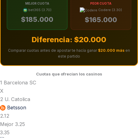
MEJOR CUOTA
PEOR CUOTA
bet365 (3.70)
Codere (3.30)
$185.000
$165.000
Diferencia: $20.000
Comparar cuotas antes de apostar te hacía ganar
$20.000 más
en
este partido
Cuotas que ofrecían los casinos
1 Barcelona SC
X
2 U. Catolica
Betsson
2.12
Mejor
3.25
3.35