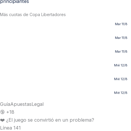
principiantes
Más cuotas de Copa Libertadores
Resultado Fluminense vs Independiente Riv.
Mar 11/8
Cuotas Deportes Tolima vs Ind. del Valle
Mar 11/8
Cuotas Estudiantes LP vs U. Católica
Mar 11/8
Resultado Palmeiras vs Cerro Porteño
Mié 12/8
Cuotas Platense vs Coquimbo Unido
Mié 12/8
Cuotas Cruzeiro vs Flamengo RJ
Mié 12/8
Guía
Apuestas
Legal
🔞 +18
❤️ ¿El juego se convirtió en un problema?
Línea 141