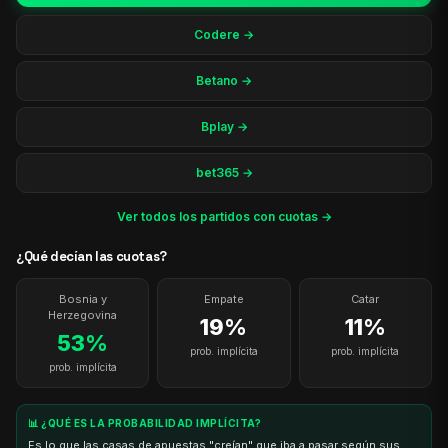
Codere →
Betano →
Bplay →
bet365 →
Ver todos los partidos con cuotas →
¿Qué decían las cuotas?
Bosnia y
Empate
Catar
Herzegovina
19%
11%
53%
prob. implícita
prob. implícita
prob. implícita
📊 ¿QUÉ ES LA PROBABILIDAD IMPLÍCITA?
Es lo que las casas de apuestas "creían" que iba a pasar según sus