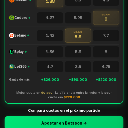
1.88
MEJOR
1.37
5.25
Codere
9
MEJOR
1.42
7.7
Betano
5.3
1.36
5.3
8
Bplay
1.7
3.5
4.75
bet365
+$26.000
+$90.000
+$220.000
Ganás de más
Mejor cuota en
dorado
· La diferencia entre la mejor y la peor
cuota era
$220.000
Compará cuotas en el próximo partido
Apostar en Betsson →