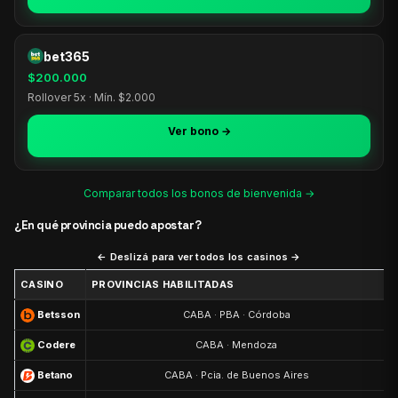
bet365
$200.000
Rollover 5x · Mín. $2.000
Ver bono →
Comparar todos los bonos de bienvenida →
¿En qué provincia puedo apostar?
CASINO
PROVINCIAS HABILITADAS
Betsson
CABA · PBA · Córdoba
Codere
CABA · Mendoza
Betano
CABA · Pcia. de Buenos Aires