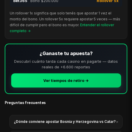
bet365
Bono $200.000
Rollover 5x
Un rollover 1x significa que solo tenés que apostar 1 vez el
monto del bono. Un rollover 5x requiere apostar 5 veces — más
difícil de cumplir pero el bono es mayor.
Entender el rollover
completo →
¿Ganaste tu apuesta?
Descubrí cuánto tarda cada casino en pagarte — datos
reales de +6.600 reportes
Ver tiempos de retiro →
Preguntas frecuentes
¿Dónde conviene apostar Bosnia y Herzegovina vs Catar?
>