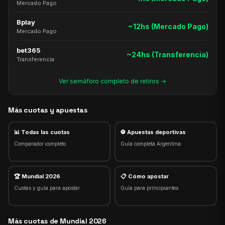
Mercado Pago
Bplay
~12hs (Mercado Pago)
Mercado Pago
bet365
~24hs (Transferencia)
Transferencia
Ver semáforo completo de retiros →
Más cuotas y apuestas
📊 Todas las cuotas
⚽ Apuestas deportivas
Comparador completo
Guía completa Argentina
🏆 Mundial 2026
📋 Cómo apostar
Cuotas y guía para apostar
Guía para principiantes
Más cuotas de Mundial 2026