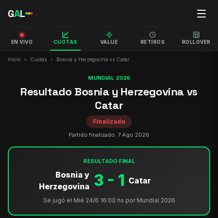
G
A
L
EN VIVO
CUOTAS
VALUE
RETIROS
ROLLOVER
Inicio
›
Cuotas
›
Bosnia y Herzegovina vs Catar
MUNDIAL 2026
Resultado Bosnia y Herzegovina vs
Catar
Finalizado
Partido finalizado. 7 Ago 2026
RESULTADO FINAL
Bosnia y
3 - 1
Catar
Herzegovina
Se jugó el Mié 24/6 16:00 hs por Mundial 2026