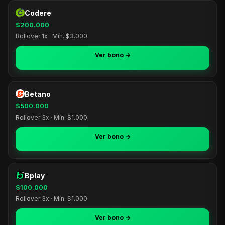
Codere
$200.000
Rollover 1x · Mín. $3.000
Ver bono →
Betano
$500.000
Rollover 3x · Mín. $1.000
Ver bono →
Bplay
$100.000
Rollover 3x · Mín. $1.000
Ver bono →