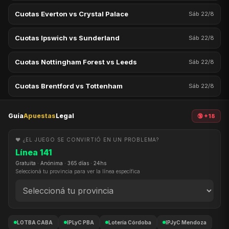
Cuotas Everton vs Crystal Palace
Sáb 22/8
Cuotas Ipswich vs Sunderland
Sáb 22/8
Cuotas Nottingham Forest vs Leeds
Sáb 22/8
Cuotas Brentford vs Tottenham
Sáb 22/8
Guía
Apuestas
Legal
🔞 +18
❤️ ¿EL JUEGO SE CONVIRTIÓ EN UN PROBLEMA?
Línea 141
Gratuita · Anónima · 365 días · 24hs
Seleccioná tu provincia para ver la línea específica
Seleccioná tu provincia
LOTBA CABA
IPLyC PBA
Lotería Córdoba
IPJyC Mendoza