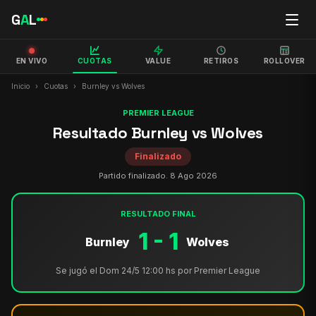
G
A
L
EN VIVO
CUOTAS
VALUE
RETIROS
ROLLOVER
Inicio
›
Cuotas
›
Burnley vs Wolves
PREMIER LEAGUE
Resultado Burnley vs Wolves
Finalizado
Partido finalizado. 8 Ago 2026
RESULTADO FINAL
1 - 1
Burnley
Wolves
Se jugó el Dom 24/5 12:00 hs por Premier League