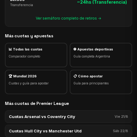
~24hs (Transferencia)
Transferencia
Ver semáforo completo de retiros →
Más cuotas y apuestas
📊 Todas las cuotas
⚽ Apuestas deportivas
Comparador completo
Guía completa Argentina
🏆 Mundial 2026
📋 Cómo apostar
Cuotas y guía para apostar
Guía para principiantes
Más cuotas de Premier League
Cuotas Arsenal vs Coventry City
Vie 21/8
Cuotas Hull City vs Manchester Utd
Sáb 22/8