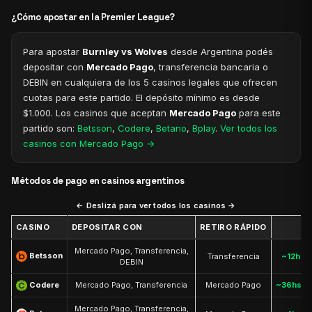
¿Cómo apostar en la Premier League?
Para apostar
Burnley vs Wolves
desde Argentina podés
depositar con
Mercado Pago
, transferencia bancaria o
DEBIN en cualquiera de los 5 casinos legales que ofrecen
cuotas para este partido. El depósito mínimo es desde
$1.000. Los casinos que aceptan
Mercado Pago
para este
partido son:
Betsson
,
Codere
,
Betano
,
Bplay
.
Ver todos los
casinos con Mercado Pago →
Métodos de pago en casinos argentinos
CASINO
DEPOSITAR CON
RETIRO RÁPIDO
Mercado Pago, Transferencia,
Betsson
Transferencia
~12hs (
DEBIN
Codere
Mercado Pago, Transferencia
Mercado Pago
~36hs (
Mercado Pago, Transferencia,