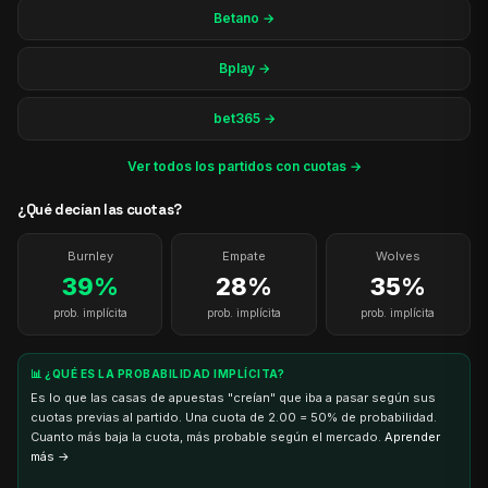
Betano →
Bplay →
bet365 →
Ver todos los partidos con cuotas →
¿Qué decían las cuotas?
Burnley
Empate
Wolves
39%
28%
35%
prob. implícita
prob. implícita
prob. implícita
📊 ¿QUÉ ES LA PROBABILIDAD IMPLÍCITA?
Es lo que las casas de apuestas "creían" que iba a pasar según sus
cuotas previas al partido. Una cuota de 2.00 = 50% de probabilidad.
Cuanto más baja la cuota, más probable según el mercado.
Aprender
más →