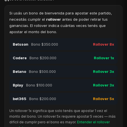
Si usás un bono de bienvenida para apostar este partido,
necesitás cumplir el
rollover
antes de poder retirar tus
ganancias. El rollover indica cuántas veces tenés que
apostar el monto del bono.
Betsson
Bono $350.000
Rollover 8x
Codere
Bono $200.000
Rollover 1x
Betano
Bono $500.000
Rollover 3x
Bplay
Bono $100.000
Rollover 3x
bet365
Bono $200.000
Rollover 5x
Un rollover 1x significa que solo tenés que apostar 1 vez el
monto del bono. Un rollover 5x requiere apostar 5 veces — más
difícil de cumplir pero el bono es mayor.
Entender el rollover