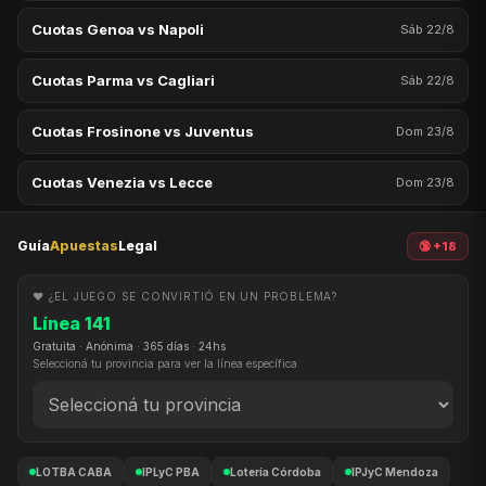
Cuotas Genoa vs Napoli
Sáb 22/8
Cuotas Parma vs Cagliari
Sáb 22/8
Cuotas Frosinone vs Juventus
Dom 23/8
Cuotas Venezia vs Lecce
Dom 23/8
Guía
Apuestas
Legal
🔞 +18
❤️ ¿EL JUEGO SE CONVIRTIÓ EN UN PROBLEMA?
Línea 141
Gratuita · Anónima · 365 días · 24hs
Seleccioná tu provincia para ver la línea específica
Seleccioná tu provincia
LOTBA CABA
IPLyC PBA
Lotería Córdoba
IPJyC Mendoza