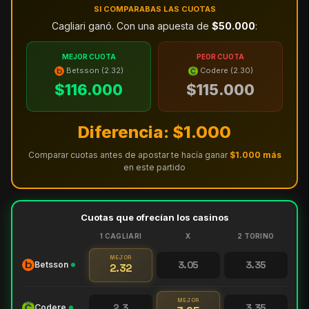
SI COMPARABAS LAS CUOTAS
Cagliari ganó. Con una apuesta de
$50.000
:
MEJOR CUOTA
PEOR CUOTA
Betsson (2.32)
Codere (2.30)
$116.000
$115.000
Diferencia: $1.000
Comparar cuotas antes de apostar te hacía ganar
$1.000 más
en este partido
Cuotas que ofrecían los casinos
1 CAGLIARI
X
2 TORINO
MEJOR
3.05
3.35
Betsson
2.32
MEJOR
2.3
3.35
Codere