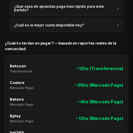
¿Qué casa de apuestas paga más rápido para este
>
partido?
¿Cuál es la mejor cuota disponible hoy?
>
¿Cuánto tardan en pagar? — basado en reportes reales de la
comunidad
Betsson
~12hs (Transferencia)
Transferencia
Codere
~36hs (Mercado Pago)
Mercado Pago
Betano
~4hs (Mercado Pago)
Mercado Pago
Bplay
~12hs (Mercado Pago)
Mercado Pago
bet365