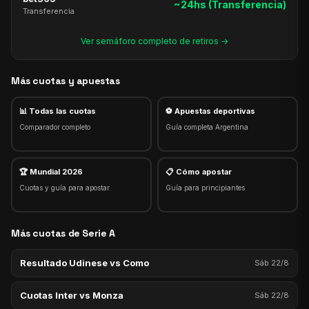
~24hs (Transferencia)
Transferencia
Ver semáforo completo de retiros →
Más cuotas y apuestas
📊 Todas las cuotas
⚽ Apuestas deportivas
Comparador completo
Guía completa Argentina
🏆 Mundial 2026
📋 Cómo apostar
Cuotas y guía para apostar
Guía para principiantes
Más cuotas de Serie A
Resultado Udinese vs Como
Sáb 22/8
Cuotas Inter vs Monza
Sáb 22/8