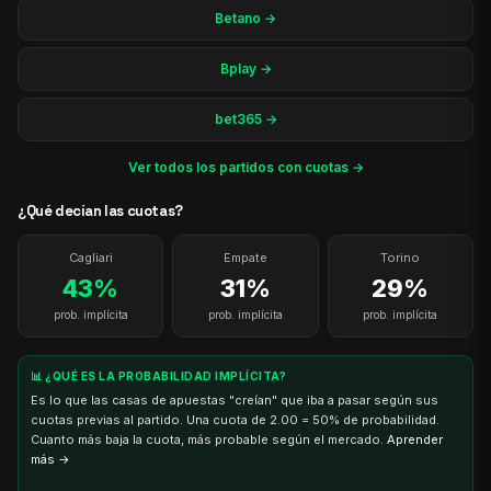
Betano →
Bplay →
bet365 →
Ver todos los partidos con cuotas →
¿Qué decían las cuotas?
Cagliari
Empate
Torino
43%
31%
29%
prob. implícita
prob. implícita
prob. implícita
📊 ¿QUÉ ES LA PROBABILIDAD IMPLÍCITA?
Es lo que las casas de apuestas "creían" que iba a pasar según sus
cuotas previas al partido. Una cuota de 2.00 = 50% de probabilidad.
Cuanto más baja la cuota, más probable según el mercado.
Aprender
más →