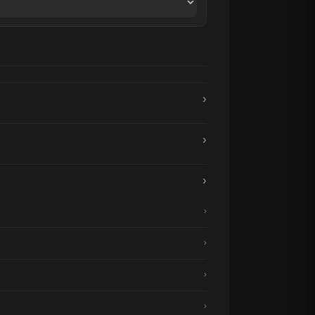
›
›
›
›