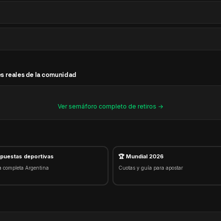
s reales de la comunidad
Ver semáforo completo de retiros →
puestas deportivas
🏆 Mundial 2026
 completa Argentina
Cuotas y guía para apostar