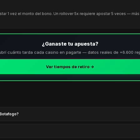
star 1 vez el monto del bono. Un rollover 5x requiere apostar 5 veces — más 
¿Ganaste tu apuesta?
brí cuánto tarda cada casino en pagarte — datos reales de +6.600 re
Ver tiempos de retiro →
 Botafogo?