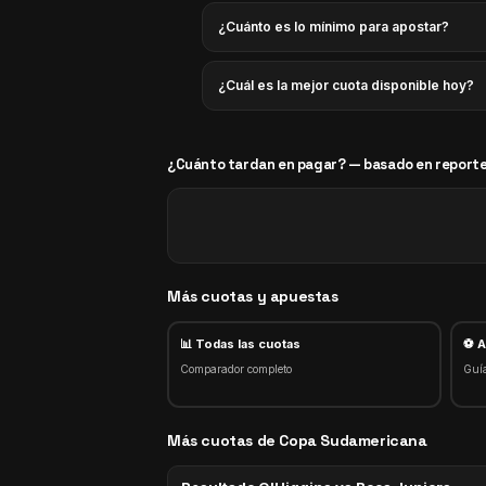
¿Cuánto es lo mínimo para apostar?
¿Cuál es la mejor cuota disponible hoy?
¿Cuánto tardan en pagar? — basado en reporte
Más cuotas y apuestas
📊 Todas las cuotas
⚽ A
Comparador completo
Guía
Más cuotas de Copa Sudamericana