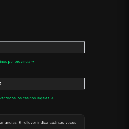
inos por provincia →
O
Ver todos los casinos legales →
anancias. El rollover indica cuántas veces