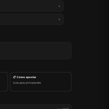
>
>
📋 Cómo apostar
Guía para principiantes