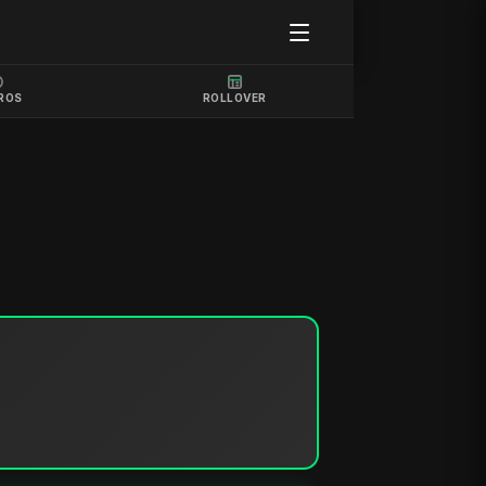
ROS
ROLLOVER