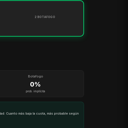
2 BOTAFOGO
Botafogo
0%
prob. implícita
idad. Cuanto más baja la cuota, más probable según