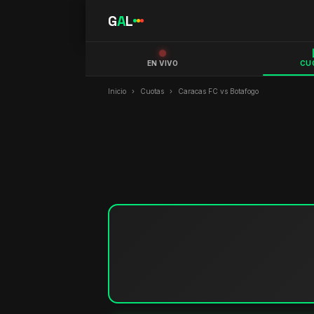
G
A
L
EN VIVO
CU
Inicio
›
Cuotas
›
Caracas FC vs Botafogo