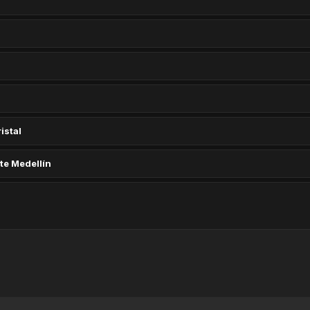
istal
te Medellín
?