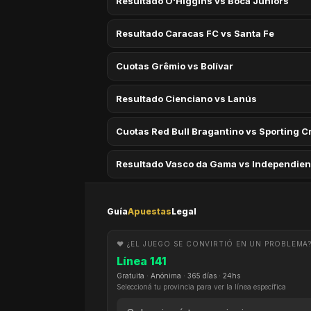
Resultado O'Higgins vs Boca Juniors
Resultado Caracas FC vs Santa Fe
Cuotas Grêmio vs Bolívar
Resultado Cienciano vs Lanús
Cuotas Red Bull Bragantino vs Sporting Cr
Resultado Vasco da Gama vs Independien
Guía
Apuestas
Legal
❤️ ¿EL JUEGO SE CONVIRTIÓ EN UN PROBLEMA
Línea 141
Gratuita · Anónima · 365 días · 24hs
Seleccioná tu provincia para ver la línea específica
Seleccioná tu provincia