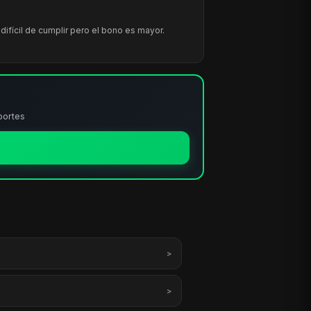
difícil de cumplir pero el bono es mayor.
portes
>
>