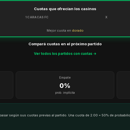
Cuotas que ofrecían los casinos
1 CARACAS FC
X
Mejor cuota en
dorado
Compará cuotas en el próximo partido
Ver todos los partidos con cuotas →
Empate
0%
prob. implícita
 pasar según sus cuotas previas al partido. Una cuota de 2.00 = 50% de probabil