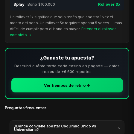
Bplay
Bono $100.000
Rollover 3x
Un rollover 1x significa que solo tenés que apostar 1 vez el
monto del bono. Un rollover 5x requiere apostar 5 veces — más
difícil de cumplir pero el bono es mayor.
Entender el rollover
completo →
¿Ganaste tu apuesta?
Descubrí cuánto tarda cada casino en pagarte — datos
reales de +6.600 reportes
Ver tiempos de retiro →
Preguntas frecuentes
¿Dónde conviene apostar Coquimbo Unido vs
>
Universitario?