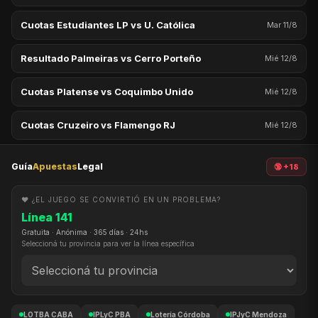
Cuotas Estudiantes LP vs U. Católica
Mar 11/8
Resultado Palmeiras vs Cerro Porteño
Mié 12/8
Cuotas Platense vs Coquimbo Unido
Mié 12/8
Cuotas Cruzeiro vs Flamengo RJ
Mié 12/8
Guía
Apuestas
Legal
🔞 +18
❤️ ¿EL JUEGO SE CONVIRTIÓ EN UN PROBLEMA?
Línea 141
Gratuita · Anónima · 365 días · 24hs
Seleccioná tu provincia para ver la línea específica
Seleccioná tu provincia
LOTBA CABA
IPLyC PBA
Lotería Córdoba
IPJyC Mendoza