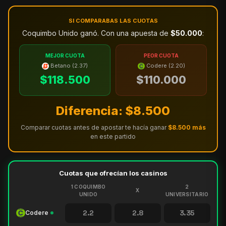
SI COMPARABAS LAS CUOTAS
Coquimbo Unido ganó. Con una apuesta de
$50.000
:
MEJOR CUOTA
PEOR CUOTA
Betano (2.37)
Codere (2.20)
$118.500
$110.000
Diferencia: $8.500
Comparar cuotas antes de apostar te hacía ganar
$8.500 más
en este partido
Cuotas que ofrecían los casinos
1 COQUIMBO
2
X
UNIDO
UNIVERSITARIO
2.2
2.8
3.35
Codere