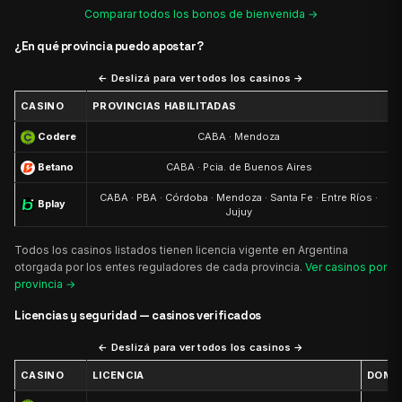
Comparar todos los bonos de bienvenida →
¿En qué provincia puedo apostar?
CASINO
PROVINCIAS HABILITADAS
Codere
CABA · Mendoza
Betano
CABA · Pcia. de Buenos Aires
CABA · PBA · Córdoba · Mendoza · Santa Fe · Entre Ríos ·
Bplay
Jujuy
Todos los casinos listados tienen licencia vigente en Argentina
otorgada por los entes reguladores de cada provincia.
Ver casinos por
provincia →
Licencias y seguridad — casinos verificados
CASINO
LICENCIA
DOMIN