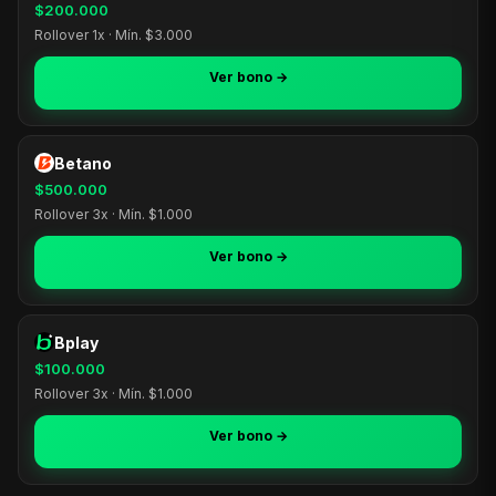
$200.000
Rollover 1x · Mín. $3.000
Ver bono →
Betano
$500.000
Rollover 3x · Mín. $1.000
Ver bono →
Bplay
$100.000
Rollover 3x · Mín. $1.000
Ver bono →