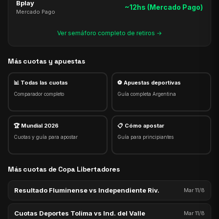
Bplay
~12hs (Mercado Pago)
Mercado Pago
Ver semáforo completo de retiros →
Más cuotas y apuestas
📊 Todas las cuotas
⚽ Apuestas deportivas
Comparador completo
Guía completa Argentina
🏆 Mundial 2026
📋 Cómo apostar
Cuotas y guía para apostar
Guía para principiantes
Más cuotas de Copa Libertadores
Resultado Fluminense vs Independiente Riv.
Mar 11/8
Cuotas Deportes Tolima vs Ind. del Valle
Mar 11/8