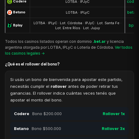
Codere
codere
LOTBA · IPJyC
Betano
betano
LOTBA · IPLyC
LOTBA · IPLyC · Lot. Córdoba · IPJyC · Lot. Santa Fe ·
Bplay
bplay
Lot. Entre Ríos · Lot. Jujuy
Todos los casinos listados operan con dominio
.bet.ar
y licencia
argentina otorgada por LOTBA, IPLyC o Lotería de Córdoba.
Ver todos
los casinos legales →
¿Qué es el rollover del bono?
Si usás un bono de bienvenida para apostar este partido,
necesitás cumplir el
rollover
antes de poder retirar tus
ganancias. El rollover indica cuántas veces tenés que
apostar el monto del bono.
Codere
Bono $200.000
Rollover 1x
Betano
Bono $500.000
Rollover 3x