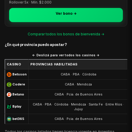
Rollover 5x · Mín. $2.000
Ver bono →
Comparar todos los bonos de bienvenida →
¿En qué provincia puedo apostar?
CASINO
PROVINCIAS HABILITADAS
Betsson
CABA · PBA · Córdoba
Codere
CABA · Mendoza
Betano
CABA · Pcia. de Buenos Aires
CABA · PBA · Córdoba · Mendoza · Santa Fe · Entre Ríos ·
Bplay
Jujuy
bet365
CABA · Pcia. de Buenos Aires
Todos los casinos listados tienen licencia vigente en Argentina