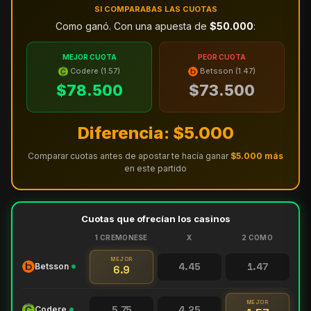
SI COMPARABAS LAS CUOTAS
Como ganó. Con una apuesta de
$50.000
:
MEJOR CUOTA
PEOR CUOTA
Codere (1.57)
Betsson (1.47)
$78.500
$73.500
Diferencia: $5.000
Comparar cuotas antes de apostar te hacía ganar
$5.000 más
en este partido
Cuotas que ofrecían los casinos
1 CREMONESE
X
2 COMO
MEJOR
4.45
1.47
Betsson
6.9
MEJOR
5.75
4.25
Codere