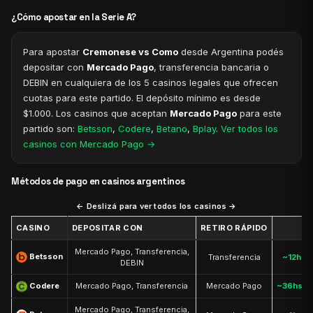
¿Cómo apostar en la Serie A?
Para apostar
Cremonese vs Como
desde Argentina podés
depositar con
Mercado Pago
, transferencia bancaria o
DEBIN en cualquiera de los 5 casinos legales que ofrecen
cuotas para este partido. El depósito mínimo es desde
$1.000. Los casinos que aceptan
Mercado Pago
para este
partido son:
Betsson
,
Codere
,
Betano
,
Bplay
.
Ver todos los
casinos con Mercado Pago →
Métodos de pago en casinos argentinos
CASINO
DEPOSITAR CON
RETIRO RÁPIDO
Mercado Pago, Transferencia,
Betsson
Transferencia
~12hs (
DEBIN
Codere
Mercado Pago, Transferencia
Mercado Pago
~36hs (
Mercado Pago, Transferencia,