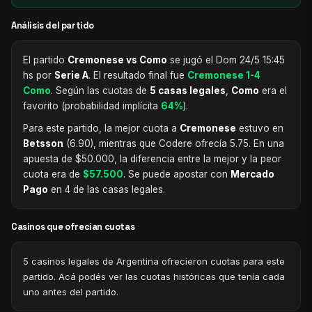
Análisis del partido
El partido
Cremonese vs Como
se jugó el Dom 24/5 15:45
hs por
Serie A
. El resultado final fue
Cremonese 1-4
Como
. Según las cuotas de
5 casas legales
,
Como
era el
favorito (probabilidad implícita
64%
).
Para este partido, la mejor cuota a
Cremonese
estuvo en
Betsson
(6.90), mientras que Codere ofrecía 5.75. En una
apuesta de $50.000, la diferencia entre la mejor y la peor
cuota era de
$57.500
. Se puede apostar con
Mercado
Pago
en 4 de las casas legales.
Casinos que ofrecían cuotas
5 casinos legales de Argentina ofrecieron cuotas para este
partido. Acá podés ver las cuotas históricas que tenía cada
uno antes del partido.