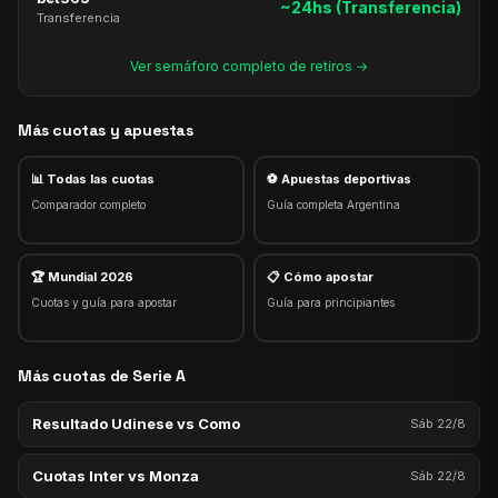
~24hs (Transferencia)
Transferencia
Ver semáforo completo de retiros →
Más cuotas y apuestas
📊 Todas las cuotas
⚽ Apuestas deportivas
Comparador completo
Guía completa Argentina
🏆 Mundial 2026
📋 Cómo apostar
Cuotas y guía para apostar
Guía para principiantes
Más cuotas de Serie A
Resultado Udinese vs Como
Sáb 22/8
Cuotas Inter vs Monza
Sáb 22/8