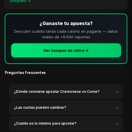
completo →
¿Ganaste tu apuesta?
Descubrí cuánto tarda cada casino en pagarte — datos
reales de +6.600 reportes
Ver tiempos de retiro →
Preguntas frecuentes
¿Dónde conviene apostar Cremonese vs Como?
>
¿Las cuotas pueden cambiar?
>
¿Cuánto es lo mínimo para apostar?
>