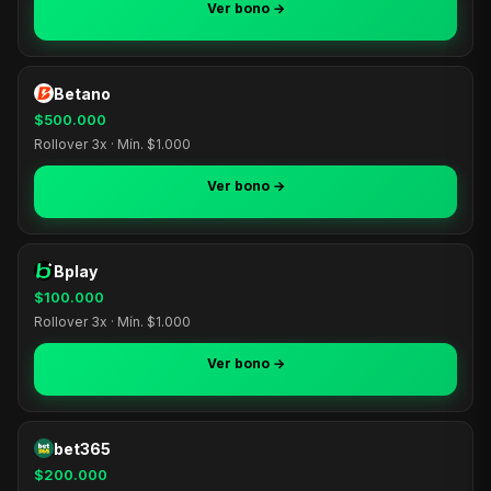
Ver bono →
Betano
$500.000
Rollover 3x · Mín. $1.000
Ver bono →
Bplay
$100.000
Rollover 3x · Mín. $1.000
Ver bono →
bet365
$200.000