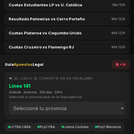
Cuotas Estudiantes LP vs U. Católica
Mar 11/8
Resultado Palmeiras vs Cerro Porteño
Mié 12/8
Cuotas Platense vs Coquimbo Unido
Mié 12/8
Cuotas Cruzeiro vs Flamengo RJ
Mié 12/8
Guía
Apuestas
Legal
🔞 +18
❤️ ¿EL JUEGO SE CONVIRTIÓ EN UN PROBLEMA?
Línea 141
Gratuita · Anónima · 365 días · 24hs
Seleccioná tu provincia para ver la línea específica
Seleccioná tu provincia
LOTBA CABA
IPLyC PBA
Lotería Córdoba
IPJyC Mendoza