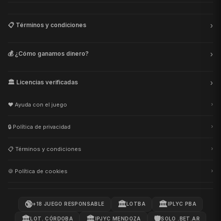
📋 Términos y condiciones
💰 ¿Cómo ganamos dinero?
🏛️ Licencias verificadas
❤️ Ayuda con el juego
›
🔒 Política de privacidad
›
📋 Términos y condiciones
›
🍪 Política de cookies
›
🔞
🏛️
🏛️
+18 JUEGO RESPONSABLE
LOTBA
IPLYC PBA
🏛️
🏛️
🛡️
LOT. CÓRDOBA
IPJYC MENDOZA
SOLO .BET.AR