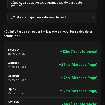
¿Qué casa de apuestas paga más rápido para este
>
partido?
¿Cuál es la mejor cuota disponible hoy?
>
¿Cuánto tardan en pagar? — basado en reportes reales de la
comunidad
Betsson
~12hs (Transferencia)
Transferencia
Codere
~36hs (Mercado Pago)
Mercado Pago
Betano
~4hs (Mercado Pago)
Mercado Pago
Bplay
~12hs (Mercado Pago)
Mercado Pago
bet365
~24hs (Transferencia)