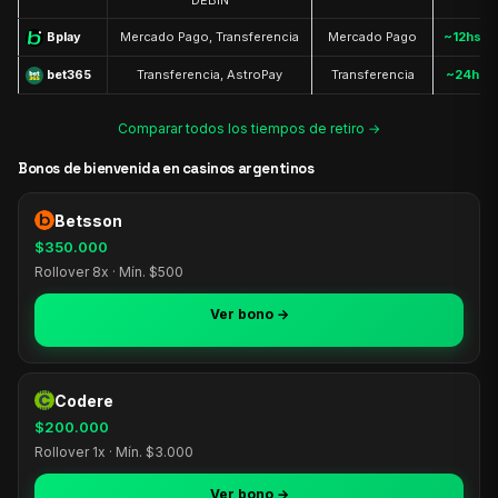
DEBIN
Bplay
Mercado Pago, Transferencia
Mercado Pago
~12hs (
bet365
Transferencia, AstroPay
Transferencia
~24hs (
Comparar todos los tiempos de retiro →
Bonos de bienvenida en casinos argentinos
Betsson
$350.000
Rollover 8x · Mín. $500
Ver bono →
Codere
$200.000
Rollover 1x · Mín. $3.000
Ver bono →