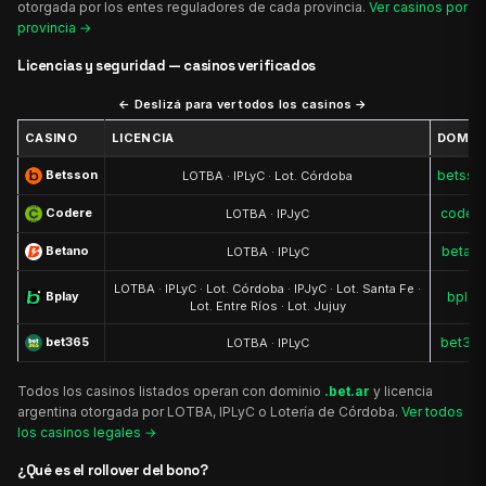
otorgada por los entes reguladores de cada provincia.
Ver casinos por
provincia →
Licencias y seguridad — casinos verificados
CASINO
LICENCIA
DOMIN
Betsson
betsson
LOTBA · IPLyC · Lot. Córdoba
Codere
codere
LOTBA · IPJyC
Betano
betano
LOTBA · IPLyC
LOTBA · IPLyC · Lot. Córdoba · IPJyC · Lot. Santa Fe ·
Bplay
bplay.
Lot. Entre Ríos · Lot. Jujuy
bet365
bet365
LOTBA · IPLyC
Todos los casinos listados operan con dominio
.bet.ar
y licencia
argentina otorgada por LOTBA, IPLyC o Lotería de Córdoba.
Ver todos
los casinos legales →
¿Qué es el rollover del bono?