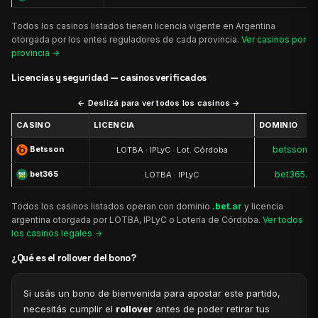
Todos los casinos listados tienen licencia vigente en Argentina
otorgada por los entes reguladores de cada provincia.
Ver casinos por
provincia →
Licencias y seguridad — casinos verificados
CASINO
LICENCIA
DOMINIO
Betsson
betsson.be
LOTBA · IPLyC · Lot. Córdoba
bet365
bet365.be
LOTBA · IPLyC
Todos los casinos listados operan con dominio
.bet.ar
y licencia
argentina otorgada por LOTBA, IPLyC o Lotería de Córdoba.
Ver todos
los casinos legales →
¿Qué es el rollover del bono?
Si usás un bono de bienvenida para apostar este partido,
necesitás cumplir el
rollover
antes de poder retirar tus