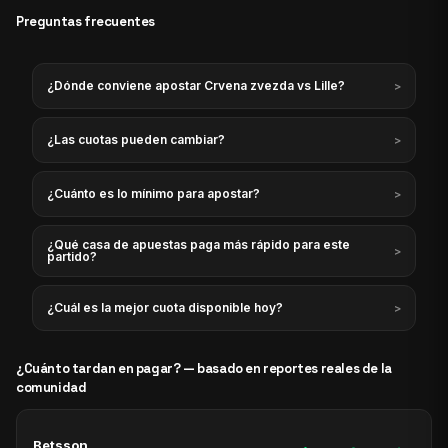
Preguntas frecuentes
¿Dónde conviene apostar Crvena zvezda vs Lille?
>
¿Las cuotas pueden cambiar?
>
¿Cuánto es lo mínimo para apostar?
>
¿Qué casa de apuestas paga más rápido para este
>
partido?
¿Cuál es la mejor cuota disponible hoy?
>
¿Cuánto tardan en pagar? — basado en reportes reales de la
comunidad
Betsson