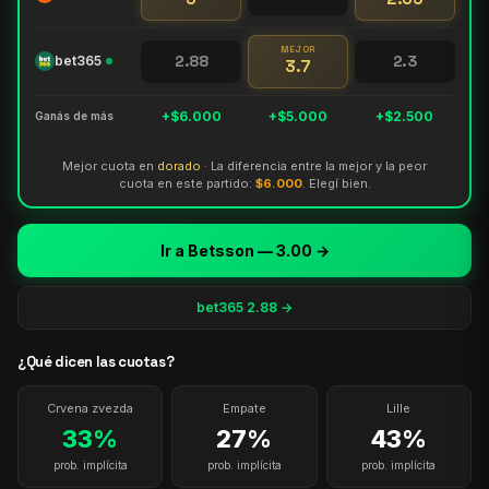
MEJOR
2.88
2.3
bet365
3.7
+$6.000
+$5.000
+$2.500
Ganás de más
Mejor cuota en
dorado
· La diferencia entre la mejor y la peor
cuota en este partido:
$6.000
. Elegí bien.
Ir a Betsson — 3.00 →
bet365 2.88 →
¿Qué dicen las cuotas?
Crvena zvezda
Empate
Lille
33%
27%
43%
prob. implícita
prob. implícita
prob. implícita