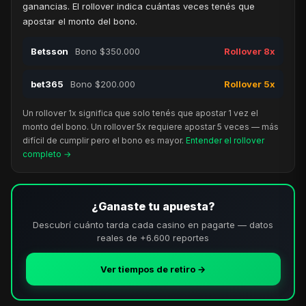
ganancias. El rollover indica cuántas veces tenés que
apostar el monto del bono.
Betsson
Bono $350.000
Rollover 8x
bet365
Bono $200.000
Rollover 5x
Un rollover 1x significa que solo tenés que apostar 1 vez el
monto del bono. Un rollover 5x requiere apostar 5 veces — más
difícil de cumplir pero el bono es mayor.
Entender el rollover
completo →
¿Ganaste tu apuesta?
Descubrí cuánto tarda cada casino en pagarte — datos
reales de +6.600 reportes
Ver tiempos de retiro →