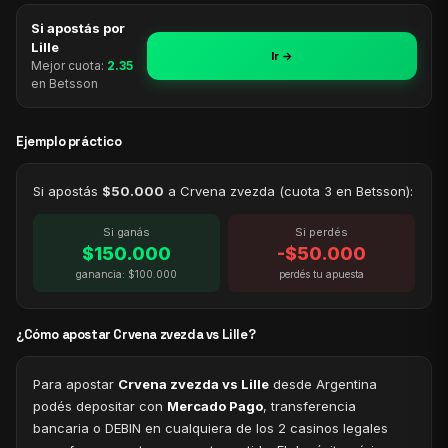
Si apostás por
Lille
Ir →
Mejor cuota:
2.35
en Betsson
Ejemplo práctico
Si apostás
$50.000
a Crvena zvezda (cuota 3 en Betsson):
Si ganás
Si perdés
$150.000
-$50.000
ganancia: $100.000
perdés tu apuesta
¿Cómo apostar Crvena zvezda vs Lille?
Para apostar
Crvena zvezda vs Lille
desde Argentina
podés depositar con
Mercado Pago
, transferencia
bancaria o DEBIN en cualquiera de los 2 casinos legales