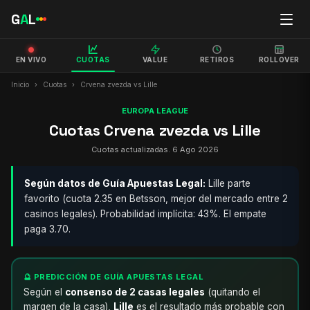
G
A
L
EN VIVO
CUOTAS
VALUE
RETIROS
ROLLOVER
Inicio
›
Cuotas
›
Crvena zvezda vs Lille
EUROPA LEAGUE
Cuotas Crvena zvezda vs Lille
Cuotas actualizadas. 6 Ago 2026
Según datos de Guía Apuestas Legal:
Lille parte
favorito (cuota 2.35 en Betsson, mejor del mercado entre 2
casinos legales). Probabilidad implícita: 43%. El empate
paga 3.70.
🔮 PREDICCIÓN DE GUÍA APUESTAS LEGAL
Según el
consenso de 2 casas legales
(quitando el
margen de la casa),
Lille
es el resultado más probable con