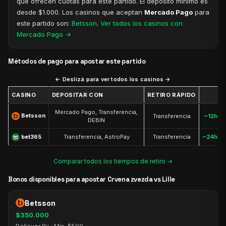
que ofrecen cuotas para este partido. El depósito mínimo es
desde $1.000. Los casinos que aceptan
Mercado Pago
para
este partido son:
Betsson
.
Ver todos los casinos con
Mercado Pago →
Métodos de pago para apostar este partido
CASINO
DEPOSITAR CON
RETIRO RÁPIDO
Mercado Pago, Transferencia,
Betsson
Transferencia
~12hs (
DEBIN
bet365
Transferencia, AstroPay
Transferencia
~24hs (
Comparar todos los tiempos de retiro →
Bonos disponibles para apostar Crvena zvezda vs Lille
Betsson
$350.000