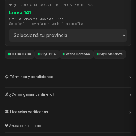
❤️ ¿EL JUEGO SE CONVIRTIÓ EN UN PROBLEMA?
Línea 141
Gratuita · Anónima · 365 días · 24hs
Seleccioná tu provincia para ver la línea específica
Seleccioná tu provincia
LOTBA CABA
IPLyC PBA
Lotería Córdoba
IPJyC Mendoza
📋 Términos y condiciones
💰 ¿Cómo ganamos dinero?
🏛️ Licencias verificadas
❤️ Ayuda con el juego
›