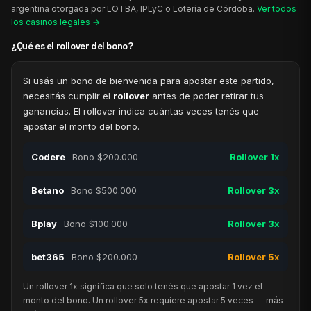
argentina otorgada por LOTBA, IPLyC o Lotería de Córdoba.
Ver todos
los casinos legales →
¿Qué es el rollover del bono?
Si usás un bono de bienvenida para apostar este partido,
necesitás cumplir el
rollover
antes de poder retirar tus
ganancias. El rollover indica cuántas veces tenés que
apostar el monto del bono.
Codere
Bono $200.000
Rollover 1x
Betano
Bono $500.000
Rollover 3x
Bplay
Bono $100.000
Rollover 3x
bet365
Bono $200.000
Rollover 5x
Un rollover 1x significa que solo tenés que apostar 1 vez el
monto del bono. Un rollover 5x requiere apostar 5 veces — más