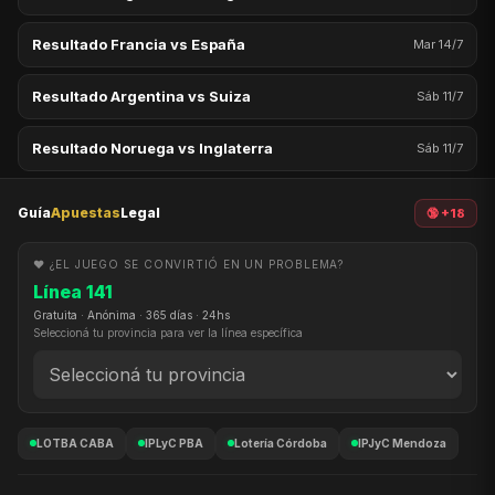
Resultado Francia vs España
Mar 14/7
Resultado Argentina vs Suiza
Sáb 11/7
Resultado Noruega vs Inglaterra
Sáb 11/7
Guía
Apuestas
Legal
🔞 +18
❤️ ¿EL JUEGO SE CONVIRTIÓ EN UN PROBLEMA?
Línea 141
Gratuita · Anónima · 365 días · 24hs
Seleccioná tu provincia para ver la línea específica
Seleccioná tu provincia
LOTBA CABA
IPLyC PBA
Lotería Córdoba
IPJyC Mendoza