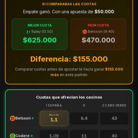
SI COMPARABAS LAS CUOTAS
Empate ganó. Con una apuesta de
$50.000
:
MEJOR CUOTA
PEOR CUOTA
Bplay (12.50)
Betsson (9.40)
$625.000
$470.000
Diferencia: $155.000
Comparar cuotas antes de apostar te hacía ganar
$155.000
más
en este partido
Cuotas que ofrecían los casinos
1 ESPAÑA
X
2 CABO VERDE
MEJOR
9.4
43
Betsson
1.1
1.09
11
40
Codere