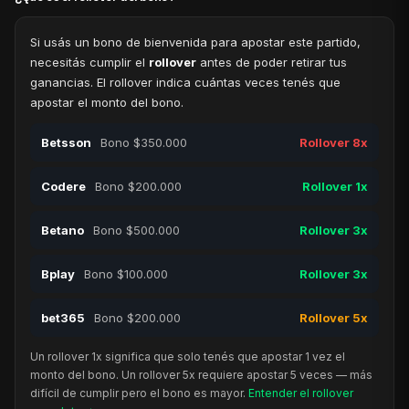
Si usás un bono de bienvenida para apostar este partido,
necesitás cumplir el
rollover
antes de poder retirar tus
ganancias. El rollover indica cuántas veces tenés que
apostar el monto del bono.
Betsson
Bono $350.000
Rollover 8x
Codere
Bono $200.000
Rollover 1x
Betano
Bono $500.000
Rollover 3x
Bplay
Bono $100.000
Rollover 3x
bet365
Bono $200.000
Rollover 5x
Un rollover 1x significa que solo tenés que apostar 1 vez el
monto del bono. Un rollover 5x requiere apostar 5 veces — más
difícil de cumplir pero el bono es mayor.
Entender el rollover