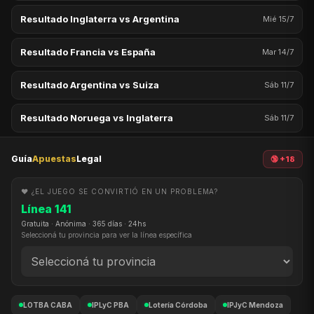
Resultado Inglaterra vs Argentina
Mié 15/7
Resultado Francia vs España
Mar 14/7
Resultado Argentina vs Suiza
Sáb 11/7
Resultado Noruega vs Inglaterra
Sáb 11/7
Guía
Apuestas
Legal
🔞 +18
❤️ ¿EL JUEGO SE CONVIRTIÓ EN UN PROBLEMA?
Línea 141
Gratuita · Anónima · 365 días · 24hs
Seleccioná tu provincia para ver la línea específica
Seleccioná tu provincia
LOTBA CABA
IPLyC PBA
Lotería Córdoba
IPJyC Mendoza