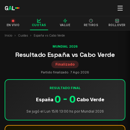
G
A
L
EN VIVO
CUOTAS
VALUE
RETIROS
ROLLOVER
Inicio
›
Cuotas
›
España vs Cabo Verde
MUNDIAL 2026
Resultado España vs Cabo Verde
Finalizado
Partido finalizado. 7 Ago 2026
RESULTADO FINAL
0 - 0
España
Cabo Verde
Se jugó el Lun 15/6 13:00 hs por Mundial 2026