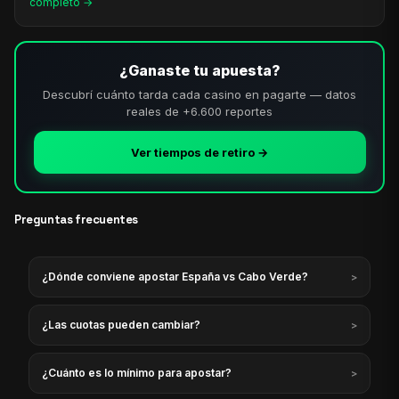
completo →
¿Ganaste tu apuesta?
Descubrí cuánto tarda cada casino en pagarte — datos
reales de +6.600 reportes
Ver tiempos de retiro →
Preguntas frecuentes
¿Dónde conviene apostar España vs Cabo Verde?
>
¿Las cuotas pueden cambiar?
>
¿Cuánto es lo mínimo para apostar?
>