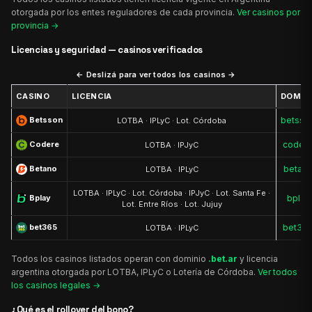
otorgada por los entes reguladores de cada provincia.
Ver casinos por
provincia →
Licencias y seguridad — casinos verificados
CASINO
LICENCIA
DOMIN
Betsson
betsson
LOTBA · IPLyC · Lot. Córdoba
Codere
codere
LOTBA · IPJyC
Betano
betano
LOTBA · IPLyC
LOTBA · IPLyC · Lot. Córdoba · IPJyC · Lot. Santa Fe ·
Bplay
bplay.
Lot. Entre Ríos · Lot. Jujuy
bet365
bet365
LOTBA · IPLyC
Todos los casinos listados operan con dominio
.bet.ar
y licencia
argentina otorgada por LOTBA, IPLyC o Lotería de Córdoba.
Ver todos
los casinos legales →
¿Qué es el rollover del bono?