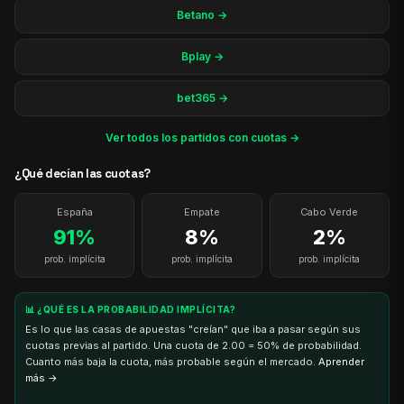
Betano →
Bplay →
bet365 →
Ver todos los partidos con cuotas →
¿Qué decían las cuotas?
España
Empate
Cabo Verde
91%
8%
2%
prob. implícita
prob. implícita
prob. implícita
📊 ¿QUÉ ES LA PROBABILIDAD IMPLÍCITA?
Es lo que las casas de apuestas "creían" que iba a pasar según sus
cuotas previas al partido. Una cuota de 2.00 = 50% de probabilidad.
Cuanto más baja la cuota, más probable según el mercado.
Aprender
más →