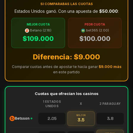
SI COMPARABAS LAS CUOTAS
Estados Unidos ganó. Con una apuesta de
$50.000
:
MEJOR CUOTA
PEOR CUOTA
Betano (2.18)
bet365 (2.00)
$109.000
$100.000
Diferencia: $9.000
Comparar cuotas antes de apostar te hacía ganar
$9.000 más
en este partido
Cuotas que ofrecían los casinos
1 ESTADOS
X
2 PARAGUAY
UNIDOS
MEJOR
2.05
3.8
Betsson
3.5