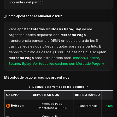
uno antes del partido.
¿Cómo apostar en la Mundial 2026?
Para apostar
Estados Unidos vs Paraguay
desde
Argentina podés depositar con
Mercado Pago
,
transferencia bancaria o DEBIN en cualquiera de los 5
casinos legales que ofrecen cuotas para este partido. El
depósito mínimo es desde $1.000. Los casinos que aceptan
Mercado Pago
para este partido son:
Betsson
,
Codere
,
Betano
,
Bplay
.
Ver todos los casinos con Mercado Pago →
Métodos de pago en casinos argentinos
CASINO
DEPOSITAR CON
RETIRO RÁPIDO
Mercado Pago,
Betsson
Transferencia
~12hs (
Transferencia, DEBIN
Mercado Pago,