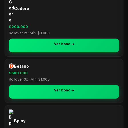
Codere
$200.000
Rollover 1x · Mín. $3.000
Ver bono →
Betano
$500.000
Rollover 3x · Mín. $1.000
Ver bono →
Bplay