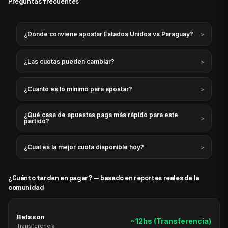
Preguntas frecuentes
¿Dónde conviene apostar Estados Unidos vs Paraguay?
>
¿Las cuotas pueden cambiar?
>
¿Cuánto es lo mínimo para apostar?
>
¿Qué casa de apuestas paga más rápido para este
>
partido?
¿Cuál es la mejor cuota disponible hoy?
>
¿Cuánto tardan en pagar? — basado en reportes reales de la
comunidad
Betsson
~12hs (Transferencia)
Transferencia