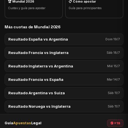
🏆 Mundial 2026
📋 Cómo apostar
Cuotas y guía para apostar
Guía para principiantes
Más cuotas de Mundial 2026
Resultado España vs Argentina
Dom 19/7
Resultado Francia vs Inglaterra
Sáb 18/7
Resultado Inglaterra vs Argentina
Mié 15/7
Resultado Francia vs España
Mar 14/7
Resultado Argentina vs Suiza
Sáb 11/7
Resultado Noruega vs Inglaterra
Sáb 11/7
Guía
Apuestas
Legal
🔞 +18