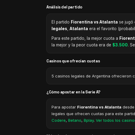
Análisis del partido
El partido
Fiorentina vs Atalanta
se jugó 
legales
,
Atalanta
era el favorito (probabil
Para este partido, la mejor cuota a
Fiorent
la mejor y la peor cuota era de
$3.500
. S
Casinos que ofrecían cuotas
5 casinos legales de Argentina ofrecieron c
¿Cómo apostar en la Serie A?
Para apostar
Fiorentina vs Atalanta
desde 
legales que ofrecen cuotas para este parti
Codere
,
Betano
,
Bplay
.
Ver todos los casi