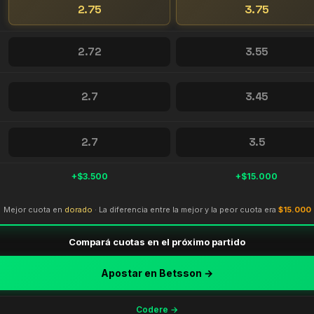
2.75
3.75
2.72
3.55
2.7
3.45
2.7
3.5
+$3.500
+$15.000
Mejor cuota en
dorado
· La diferencia entre la mejor y la peor cuota era
$15.000
Compará cuotas en el próximo partido
Apostar en Betsson →
Codere →