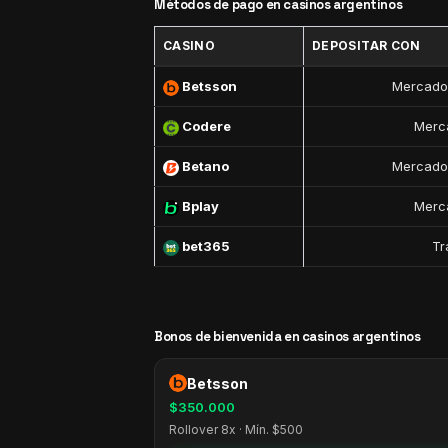
Métodos de pago en casinos argentinos
CASINO
DEPOSITAR CON
Betsson
Mercado 
Codere
Merc
Betano
Mercado 
Bplay
Merc
bet365
Tr
Bonos de bienvenida en casinos argentinos
Betsson
$350.000
Rollover 8x · Mín. $500