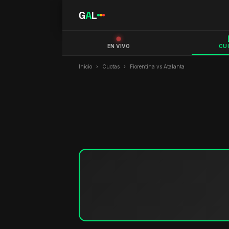
G
A
L
EN VIVO
CU
Inicio
›
Cuotas
›
Fiorentina vs Atalanta