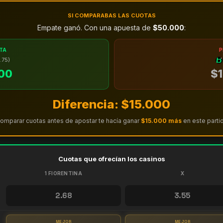
SI COMPARABAS LAS CUOTAS
Empate ganó. Con una apuesta de
$50.000
:
TA
P
.75)
00
$
Diferencia: $15.000
omparar cuotas antes de apostar te hacía ganar
$15.000 más
en este parti
Cuotas que ofrecían los casinos
1 FIORENTINA
X
2.68
3.55
MEJOR
MEJOR