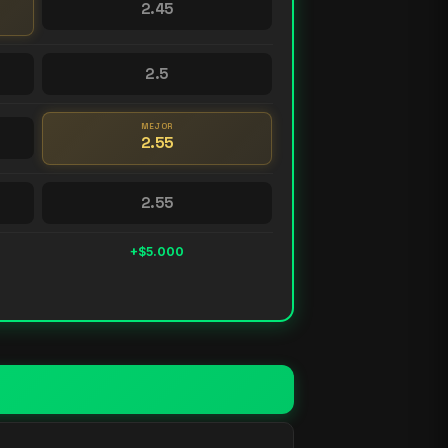
2.45
2.5
MEJOR
2.55
2.55
+$5.000