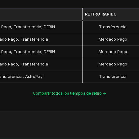
RETIRO RÁPIDO
Pago, Transferencia, DEBIN
Transferencia
ado Pago, Transferencia
Mercado Pago
Pago, Transferencia, DEBIN
Mercado Pago
ado Pago, Transferencia
Mercado Pago
ansferencia, AstroPay
Transferencia
Comparar todos los tiempos de retiro →