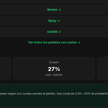
Betano →
Bplay →
bet365 →
Ver todos los partidos con cuotas →
Empate
27%
prob. implícita
 pasar según sus cuotas previas al partido. Una cuota de 2.00 = 50% de probabil