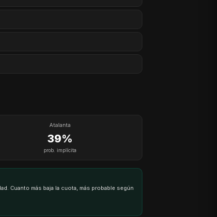
Atalanta
39%
prob. implícita
idad. Cuanto más baja la cuota, más probable según