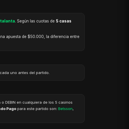
Atalanta
. Según las cuotas de
5 casas
una apuesta de $50.000, la diferencia entre
 cada uno antes del partido.
a o DEBIN en cualquiera de los 5 casinos
do Pago
para este partido son:
Betsson
,