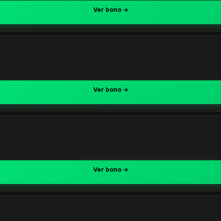
Ver bono →
Ver bono →
Ver bono →