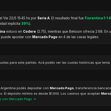
el Vie 22/5 15:45 hs por
Serie A
. El resultado final fue
Fiorentina 1-1 
idad implícita
39%
).
ina
estuvo en
Codere
(2.75), mientras que Betsson ofrecía 2.68. En 
e puede apostar con
Mercado Pago
en 4 de las casas legales.
uotas para este partido. Acá podés ver las cuotas históricas que tenía
Argentina podés depositar con
Mercado Pago
, transferencia bancari
do. El depósito mínimo es desde $1.000. Los casinos que aceptan
Merca
nos con Mercado Pago →