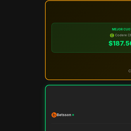
MEJOR CUO
Codere (3
$187.5
C
Betsson