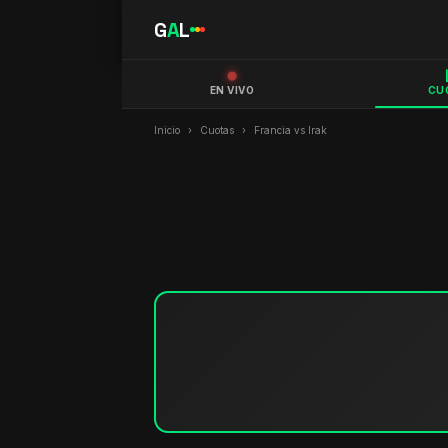
G
A
L
EN VIVO
CU
Inicio
›
Cuotas
›
Francia vs Irak