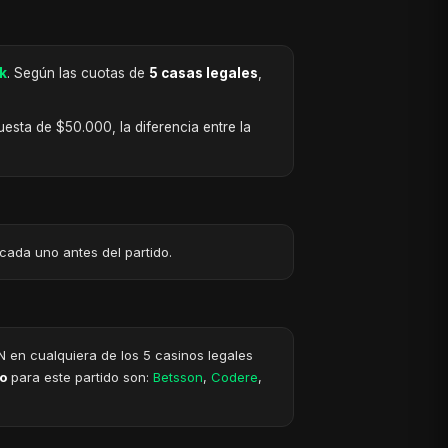
ak
. Según las cuotas de
5 casas legales
,
uesta de $50.000, la diferencia entre la
 cada uno antes del partido.
N en cualquiera de los 5 casinos legales
o
para este partido son:
Betsson
,
Codere
,