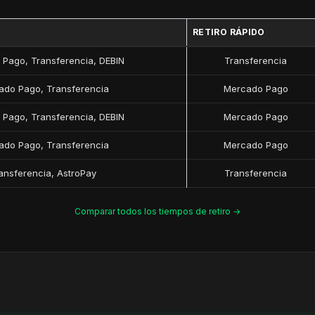
RETIRO RÁPIDO
Pago, Transferencia, DEBIN
Transferencia
ado Pago, Transferencia
Mercado Pago
Pago, Transferencia, DEBIN
Mercado Pago
ado Pago, Transferencia
Mercado Pago
ansferencia, AstroPay
Transferencia
Comparar todos los tiempos de retiro →