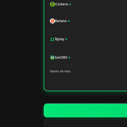
Codere
Betano
Bplay
bet365
Ganás de más