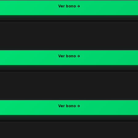
Ver bono →
Ver bono →
Ver bono →