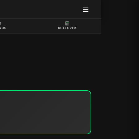
ROS
ROLLOVER