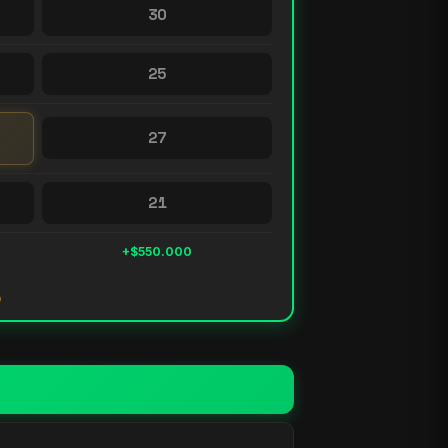
30
25
27
21
+$550.000
0