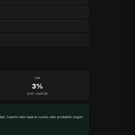
Irak
3%
prob. implícita
idad. Cuanto más baja la cuota, más probable según