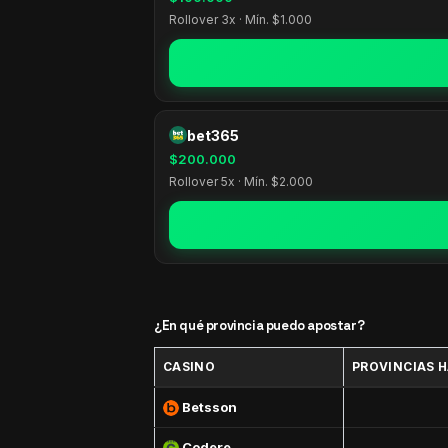
Rollover 3x · Mín. $1.000
bet365
$200.000
Rollover 5x · Mín. $2.000
¿En qué provincia puedo apostar?
CASINO
PROVINCIAS H
Betsson
Codere