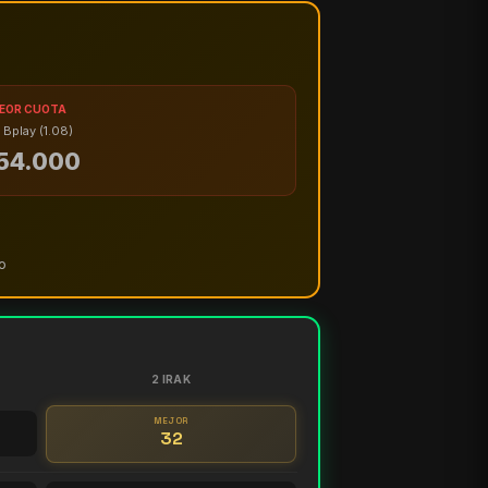
EOR CUOTA
Bplay (1.08)
54.000
o
2 IRAK
MEJOR
32