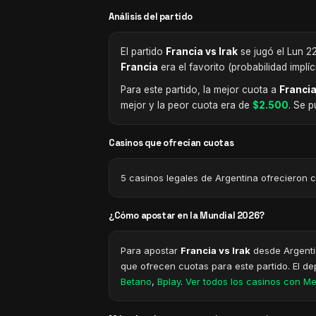
Análisis del partido
El partido
Francia vs Irak
se jugó el Lun 2
Francia
era el favorito (probabilidad implíc
Para este partido, la mejor cuota a
Franci
mejor y la peor cuota era de
$2.500
. Se 
Casinos que ofrecían cuotas
5 casinos legales de Argentina ofrecieron c
¿Cómo apostar en la Mundial 2026?
Para apostar
Francia vs Irak
desde Argenti
que ofrecen cuotas para este partido. El d
Betano
,
Bplay
.
Ver todos los casinos con 