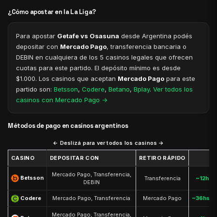
¿Cómo apostar en la La Liga?
Para apostar
Getafe vs Osasuna
desde Argentina podés
depositar con
Mercado Pago
, transferencia bancaria o
DEBIN en cualquiera de los 5 casinos legales que ofrecen
cuotas para este partido. El depósito mínimo es desde
$1.000. Los casinos que aceptan
Mercado Pago
para este
partido son:
Betsson
,
Codere
,
Betano
,
Bplay
.
Ver todos los
casinos con Mercado Pago →
Métodos de pago en casinos argentinos
CASINO
DEPOSITAR CON
RETIRO RÁPIDO
Mercado Pago, Transferencia,
Betsson
Transferencia
~12hs (
DEBIN
Codere
Mercado Pago, Transferencia
Mercado Pago
~36hs (
Mercado Pago, Transferencia,