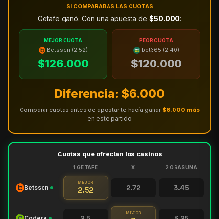
SI COMPARABAS LAS CUOTAS
Getafe ganó. Con una apuesta de
$50.000
:
MEJOR CUOTA
PEOR CUOTA
Betsson (2.52)
bet365 (2.40)
$126.000
$120.000
Diferencia: $6.000
Comparar cuotas antes de apostar te hacía ganar
$6.000 más
en este partido
Cuotas que ofrecían los casinos
1 GETAFE
X
2 OSASUNA
MEJOR
2.72
3.45
Betsson
2.52
MEJOR
2.5
3.25
Codere