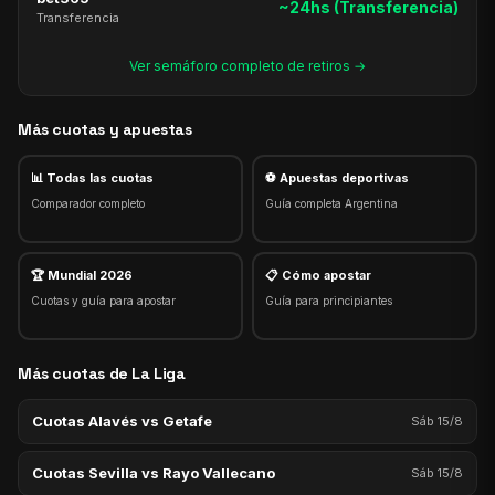
~24hs (Transferencia)
Transferencia
Ver semáforo completo de retiros →
Más cuotas y apuestas
📊 Todas las cuotas
⚽ Apuestas deportivas
Comparador completo
Guía completa Argentina
🏆 Mundial 2026
📋 Cómo apostar
Cuotas y guía para apostar
Guía para principiantes
Más cuotas de La Liga
Cuotas Alavés vs Getafe
Sáb 15/8
Cuotas Sevilla vs Rayo Vallecano
Sáb 15/8