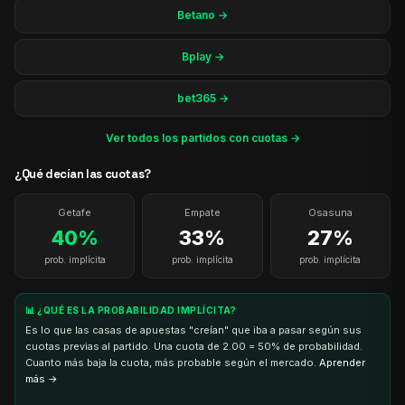
Betano →
Bplay →
bet365 →
Ver todos los partidos con cuotas →
¿Qué decían las cuotas?
Getafe
Empate
Osasuna
40%
33%
27%
prob. implícita
prob. implícita
prob. implícita
📊 ¿QUÉ ES LA PROBABILIDAD IMPLÍCITA?
Es lo que las casas de apuestas "creían" que iba a pasar según sus
cuotas previas al partido. Una cuota de 2.00 = 50% de probabilidad.
Cuanto más baja la cuota, más probable según el mercado.
Aprender
más →